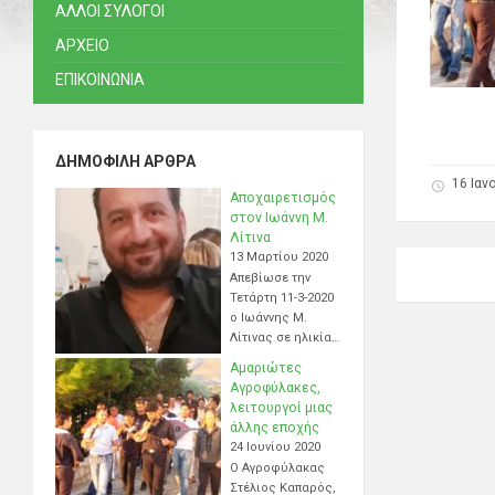
ΑΛΛΟΙ ΣΥΛΟΓΟΙ
ΑΡΧΕΙΟ
ΕΠΙΚΟΙΝΩΝΙΑ
ΔΗΜΟΦΙΛΉ ΆΡΘΡΑ
16 Ιαν
Αποχαιρετισμός
στον Ιωάννη Μ.
Λίτινα
13 Μαρτίου 2020
Απεβίωσε την
Τετάρτη 11-3-2020
ο Ιωάννης Μ.
Λίτινας σε ηλικία…
Αμαριώτες
Αγροφύλακες,
λειτουργοί μιας
άλλης εποχής
24 Ιουνίου 2020
Ο Αγροφύλακας
Στέλιος Καπαρός,