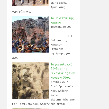
επί το έργον.
Αμαριώτες
Αγροφύλακες,…
Το Βαλτέτσι της
Κρήτης.
18 Απριλίου 2021
«Το
Βαλτέτσι της
Κρήτης»
Επετειακό
αφιέρωμα, για τα
200…
Το γενεαλογικό
δένδρο της
Οικογένειας των
Κουμεντάδων.
4 Μαΐου 2017
Πηγή Εμμανουήλ
Κουμεντάκης –
Σπήλι.
ekoument@otene
t.gr Το επίθετο Κουμεντάκης ευρίσκεται…