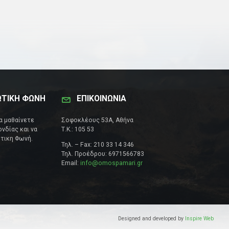
ΩΤΙΚΗ ΦΩΝΗ
ΕΠΙΚΟΙΝΩΝΊΑ
να μαθαίνετε
Σοφοκλέους 53Α, Αθήνα
νδίας και να
Τ.Κ.: 105 53
τικη Φωνή.
Τηλ. – Fax: 210 33 14 346
Τηλ. Προέδρου: 6971566783
Email:
info@omospamari.gr
Designed and developed by
Inspire Web