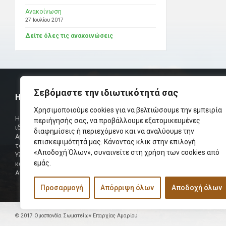
Ανακοίνωση
27 Ιουλίου 2017
Δείτε όλες τις ανακοινώσεις
Σεβόμαστε την ιδιωτικότητά σας
Η ΟΜΟΣΠΟΝΔΙΑ
ΧΡΗΣΙΜ
Χρησιμοποιούμε cookies για να βελτιώσουμε την εμπειρία
Τηλεφωνικό Κ
Η Ομοσπονδία Σωματείων Επαρχίας Αμαρίου
περιήγησής σας, να προβάλλουμε εξατομικευμένες
ιδρύθηκε και πήρε τη θέση της Ένωσης
διαφημίσεις ή περιεχόμενο και να αναλύουμε την
Δήμαρχος
Αμαριωτών, που λειτουργούσε από το 1966 μέχρι
επισκεψιμότητά μας. Κάνοντας κλικ στην επιλογή
Φαξ
το 1984.
«Αποδοχή Όλων», συναινείτε στη χρήση των cookies από
Υλοποιήθηκε σε συνεργασία των μελών του Δ.Σ
Περισσότερα
εμάς.
και των Δ.Σ των Αμαριώτικων Σωματείων της
Αττικής.
Προσαρμογή
Απόρριψη όλων
Αποδοχή όλων
© 2017 Ομοσπονδία Σωματείων Επαρχίας Αμαρίου