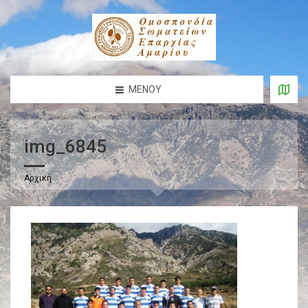
ΜΕΝΟΎ
img_6845
Αρχική