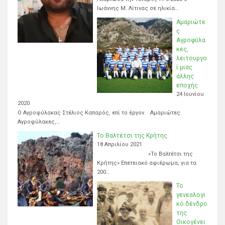
Ιωάννης Μ. Λίτινας σε ηλικία…
Αμαριώτε
ς
Αγροφύλα
κες,
λειτουργο
ί μιας
άλλης
εποχής
24 Ιουνίου
2020
Ο Αγροφύλακας Στέλιος Καπαρός, επί το έργον. Αμαριώτες
Αγροφύλακες,…
Το Βαλτέτσι της Κρήτης.
18 Απριλίου 2021
«Το Βαλτέτσι της
Κρήτης» Επετειακό αφιέρωμα, για τα
200…
Το
γενεαλογι
κό δένδρο
της
Οικογένει