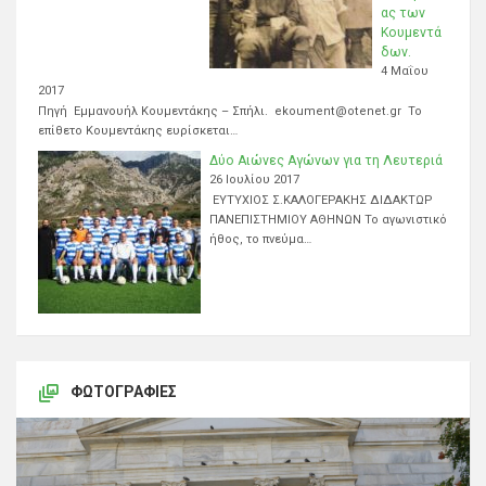
ας των
Κουμεντά
δων.
4 Μαΐου
2017
Πηγή Εμμανουήλ Κουμεντάκης – Σπήλι. ekoument@otenet.gr Το
επίθετο Κουμεντάκης ευρίσκεται…
Δύο Αιώνες Αγώνων για τη Λευτεριά
26 Ιουλίου 2017
ΕΥΤΥΧΙΟΣ Σ.ΚΑΛΟΓΕΡΑΚΗΣ ΔΙΔΑΚΤΩΡ
ΠΑΝΕΠΙΣΤΗΜΙΟΥ ΑΘΗΝΩΝ Το αγωνιστικό
ήθος, το πνεύμα…
ΦΩΤΟΓΡΑΦΊΕΣ