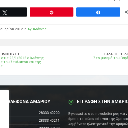
Tweet
Pin
Share
ουαρίου 2012 in
Άγ. Ιωάννης
ΔΗΜΟΣΊΕΥΣΗ
ΠΑΛΑΙΌΤΕΡΗ Δ
στις 23/1/2012 ο Ιωάννης
Στο μισεμό του Βαρ
ς του Στυλιανού και της
ας
Α ΤΗΛΕΦΩΝΑ ΑΜΑΡΙΟΥ
ΕΓΓΡΑΦΗ ΣΤΗΝ ΑΜΑΡΙ
έντρο
28333 40200
Εγγραφείτε στο newsletter μας για 
άμεσα τα τελευταία νέα της Ομοσπο
28333 40211
λαμβάνετε ηλεκτρονικά την Αμαριώ