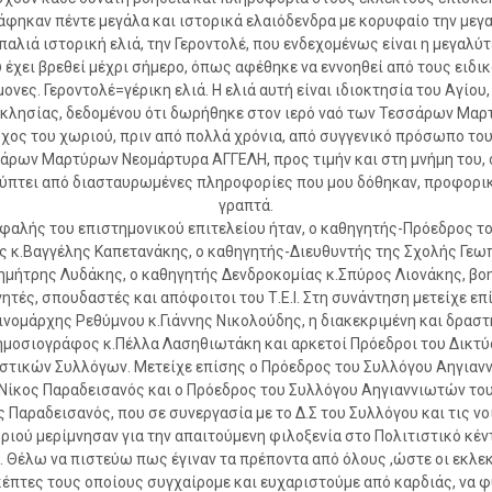
φηκαν πέντε μεγάλα και ιστορικά ελαιόδενδρα με κορυφαίο την μεγ
 παλιά ιστορική ελιά, την Γεροντολέ, που ενδεχομένως είναι η μεγαλύτ
 έχει βρεθεί μέχρι σήμερο, όπως αφέθηκε να εννοηθεί από τους ειδι
ονες. Γεροντολέ=γέρικη ελιά. Η ελιά αυτή είναι ιδιοκτησία του Αγίου
κκλησίας, δεδομένου ότι δωρήθηκε στον ιερό ναό των Τεσσάρων Μαρ
χος του χωριού, πριν από πολλά χρόνια, από συγγενικό πρόσωπο του
άρων Μαρτύρων Νεομάρτυρα ΑΓΓΕΛΗ, προς τιμήν και στη μνήμη του,
ύπτει από διασταυρωμένες πληροφορίες που μου δόθηκαν, προφορικ
γραπτά.
φαλής του επιστημονικού επιτελείου ήταν, ο καθηγητής-Πρόεδρος του
ς κ.Βαγγέλης Καπετανάκης, ο καθηγητής-Διευθυντής της Σχολής Γεω
ημήτρης Λυδάκης, ο καθηγητής Δενδροκομίας κ.Σπύρος Λιονάκης, βο
ητές, σπουδαστές και απόφοιτοι του Τ.Ε.Ι. Στη συνάντηση μετείχε επ
ινομάρχης Ρεθύμνου κ.Γιάννης Νικολούδης, η διακεκριμένη και δραστ
ημοσιογράφος κ.Πέλλα Λασηθιωτάκη και αρκετοί Πρόεδροι του Δικτύ
στικών Συλλόγων. Μετείχε επίσης ο Πρόεδρος του Συλλόγου Αηγια
Νίκος Παραδεισανός και ο Πρόεδρος του Συλλόγου Αηγιαννιωτών το
 Παραδεισανός, που σε συνεργασία με το Δ.Σ του Συλλόγου και τις ν
ριού μερίμνησαν για την απαιτούμενη φιλοξενία στο Πολιτιστικό κέν
 Θέλω να πιστεύω πως έγιναν τα πρέποντα από όλους ,ώστε οι εκλεκ
έπτες τους οποίους συγχαίρομε και ευχαριστούμε από καρδιάς, να 