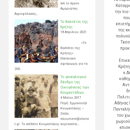
επί το έργον.
Καταγρά
Αμαριώτες
την πιο
Αγροφύλακες,…
που
Το Βαλτέτσι της
επιστήμ
Κρήτης.
της ε
18 Απριλίου 2021
πολυού
Τεσσ
«Το
προκ
Βαλτέτσι της
Κρήτης»
Επετειακό
Επικε
αφιέρωμα, για τα
Κρήτη
200…
κ.Δ
Το γενεαλογικό
καθηγ
δένδρο της
Αντ
Οικογένειας των
δ
Κουμεντάδων.
Πολιτι
4 Μαΐου 2017
Αθήνας 
Πηγή Εμμανουήλ
Κουμεντάκης –
Παντελής
Σπήλι.
του χω
ekoument@otene
χωριού.
t.gr Το επίθετο Κουμεντάκης ευρίσκεται…
επισκ