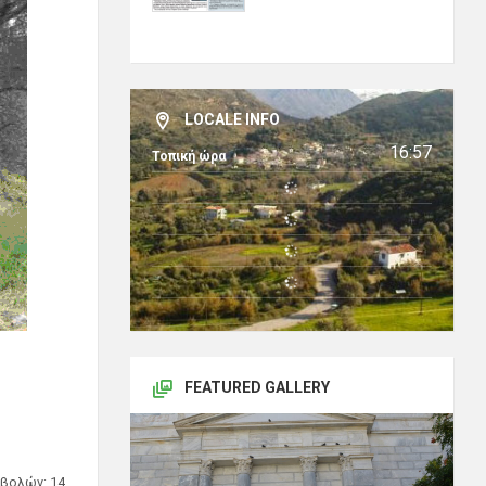
LOCALE INFO
16:57
Τοπική ώρα
FEATURED GALLERY
βολών: 14