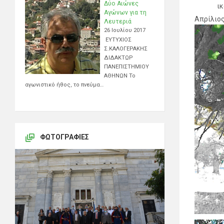
Δύο Αιώνες
ικ
Αγώνων για τη
Απρίλιος
Λευτεριά
26 Ιουλίου 2017
ΕΥΤΥΧΙΟΣ
Σ.ΚΑΛΟΓΕΡΑΚΗΣ
ΔΙΔΑΚΤΩΡ
ΠΑΝΕΠΙΣΤΗΜΙΟΥ
ΑΘΗΝΩΝ Το
αγωνιστικό ήθος, το πνεύμα…
ΦΩΤΟΓΡΑΦΊΕΣ