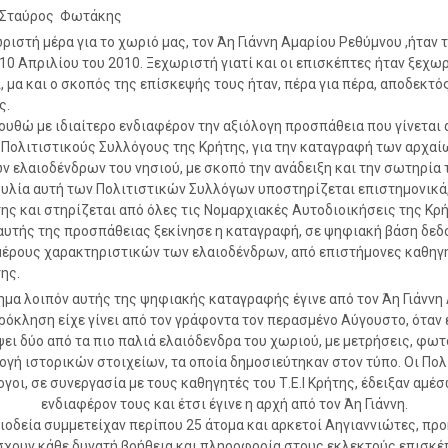
ο Σταύρος Φωτάκης
ριστή μέρα για το χωριό μας, τον Άη Γιάννη Αμαρίου Ρεθύμνου ,ήταν 
10 Απριλίου του 2010. Ξεχωριστή γιατί και οι επισκέπτες ήταν ξεχωρ
, μα και ο σκοπός της επίσκεψής τους ήταν, πέρα για πέρα, αποδεκτός
ς.
υθώ με ιδιαίτερο ενδιαφέρον την αξιόλογη προσπάθεια που γίνεται 
Πολιτιστικούς Συλλόγους της Κρήτης, για την καταγραφή των αρχαί
ν ελαιοδένδρων του νησιού, με σκοπό την ανάδειξη και την σωτηρία 
λία αυτή των Πολιτιστικών Συλλόγων υποστηρίζεται επιστημονικά,
ήτης και στηρίζεται από όλες τις Νομαρχιακές Αυτοδιοικήσεις της Κρή
αυτής της προσπάθειας ξεκίνησε η καταγραφή, σε ψηφιακή βάση δεδ
μέρους χαρακτηριστικών των ελαιοδένδρων, από επιστήμονες καθηγ
της.
ημα λοιπόν αυτής της ψηφιακής καταγραφής έγινε από τον Άη Γιάννη
ρόκληση είχε γίνει από τον γράφοντα τον περασμένο Αύγουστο, όταν 
ει δύο από τα πιο παλιά ελαιόδενδρα του χωριού, με μετρήσεις, φω
ογή ιστορικών στοιχείων, τα οποία δημοσιεύτηκαν στον τύπο. Οι Πολ
γοι, σε συνεργασία με τους καθηγητές του Τ.Ε.Ι Κρήτης, έδειξαν αμέ
ενδιαφέρον τους και έτσι έγινε η αρχή από τον Άη Γιάννη.
ιοδεία συμμετείχαν περίπου 25 άτομα και αρκετοί Αηγιαννιώτες, πρ
σχουν κάθε δυνατή βοήθεια και πληροφορία στους εκλεκτούς επισκέπ