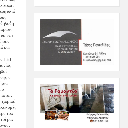
αλύτερη,
ερη ελιά
κούς
, δηλαδή
τύρων,
 εκ των
 όπως
ά και
 Τ.Ε.Ι
πονίας
ηθοί
ίσης ο
ήρια
ου
ννιωτών
υ χωριού
οικοκυρές
τρο του
τοί μας
φύγουν