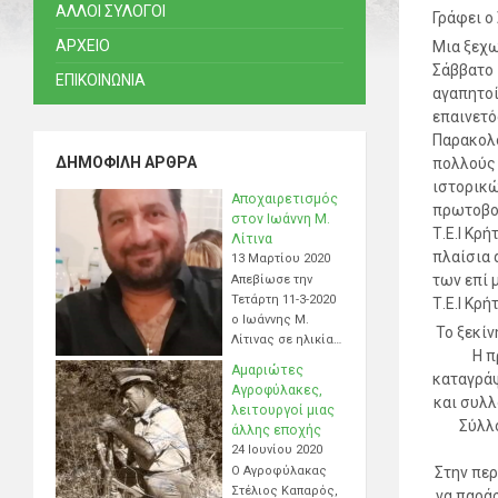
ΑΛΛΟΙ ΣΥΛΟΓΟΙ
Γράφει 
ΑΡΧΕΙΟ
Μια ξεχω
Σάββατο 
ΕΠΙΚΟΙΝΩΝΙΑ
αγαπητοί
επαινετό
Παρακολο
ΔΗΜΟΦΙΛΉ ΆΡΘΡΑ
πολλούς 
ιστορικώ
Αποχαιρετισμός
πρωτοβου
στον Ιωάννη Μ.
Τ.Ε.Ι Κρ
Λίτινα
πλαίσια 
13 Μαρτίου 2020
των επί 
Απεβίωσε την
Τετάρτη 11-3-2020
Τ.Ε.Ι Κρή
ο Ιωάννης Μ.
Το ξεκίν
Λίτινας σε ηλικία…
Η π
Αμαριώτες
καταγράψ
Αγροφύλακες,
και συλλ
λειτουργοί μιας
Σύλλο
άλλης εποχής
24 Ιουνίου 2020
Ο Αγροφύλακας
Στην περ
Στέλιος Καπαρός,
να παρά