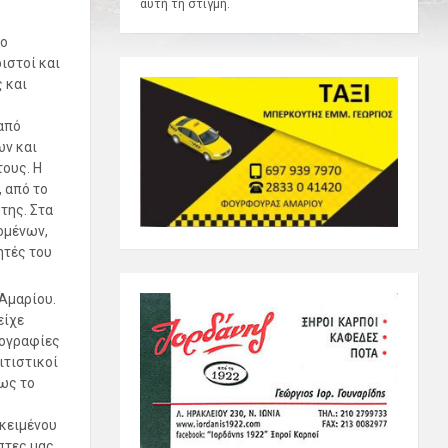
αυτή τη στιγμή.
το
ιστοί και
 και
από
ων και
τους. Η
 από το
της. Στα
ομένων,
ητές του
 Αμαρίου.
είχε
τογραφίες
ιτιστικοί
σως το
οκειμένου
τες μας.