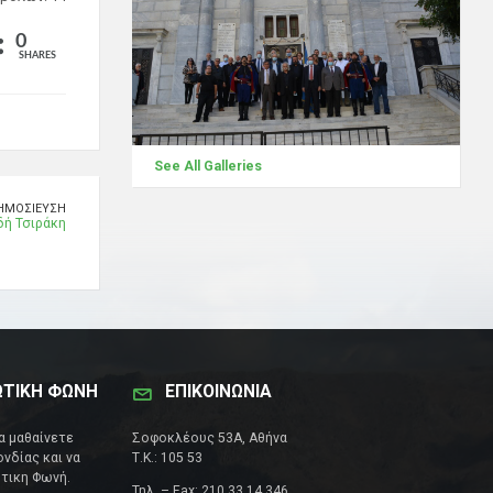
0
SHARES
See All Galleries
ΗΜΟΣΊΕΥΣΗ
δή Τσιράκη
ΩΤΙΚΗ ΦΩΝΗ
ΕΠΙΚΟΙΝΩΝΊΑ
να μαθαίνετε
Σοφοκλέους 53Α, Αθήνα
νδίας και να
Τ.Κ.: 105 53
τικη Φωνή.
Τηλ. – Fax: 210 33 14 346