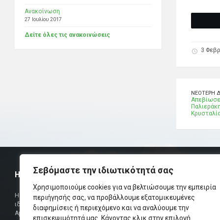
Ανακοίνωση
27 Ιουλίου 2017
Δείτε όλες τις ανακοινώσεις
3 Φεβρ
ΝΕΌΤΕΡΗ 
Απεβίωσε 
Παλιεράκη
Κρυσταλί
Σεβόμαστε την ιδιωτικότητά σας
Η ΟΜΟΣΠΟΝΔΙΑ
ΧΡΗΣΙΜ
Χρησιμοποιούμε cookies για να βελτιώσουμε την εμπειρία
Τηλεφωνικό Κ
Η Ομοσπονδία Σωματείων Επαρχίας Αμαρίου
περιήγησής σας, να προβάλλουμε εξατομικευμένες
ιδρύθηκε και πήρε τη θέση της Ένωσης
διαφημίσεις ή περιεχόμενο και να αναλύουμε την
Δήμαρχος
Αμαριωτών, που λειτουργούσε από το 1966 μέχρι
επισκεψιμότητά μας. Κάνοντας κλικ στην επιλογή