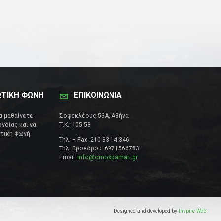
ΩΤΙΚΗ ΦΩΝΗ
ΕΠΙΚΟΙΝΩΝΊΑ
να μαθαίνετε
Σοφοκλέους 53Α, Αθήνα
νδίας και να
Τ.Κ.: 105 53
τικη Φωνή.
Τηλ. – Fax: 210 33 14 346
Τηλ. Προέδρου: 6971566783
Email:
info@omospamari.gr
Designed and developed by
Inspire Web