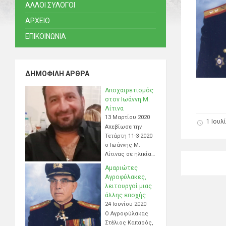
ΑΛΛΟΙ ΣΥΛΟΓΟΙ
ΑΡΧΕΙΟ
ΕΠΙΚΟΙΝΩΝΙΑ
ΔΗΜΟΦΙΛΉ ΆΡΘΡΑ
Αποχαιρετισμός
στον Ιωάννη Μ.
Λίτινα
13 Μαρτίου 2020
1 Ιουλ
Απεβίωσε την
Τετάρτη 11-3-2020
ο Ιωάννης Μ.
Λίτινας σε ηλικία…
Αμαριώτες
Αγροφύλακες,
λειτουργοί μιας
άλλης εποχής
24 Ιουνίου 2020
Ο Αγροφύλακας
Στέλιος Καπαρός,