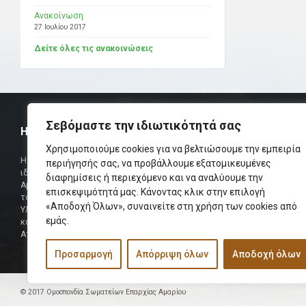
Ανακοίνωση
27 Ιουλίου 2017
Δείτε όλες τις ανακοινώσεις
Σεβόμαστε την ιδιωτικότητά σας
Η ΟΜΟΣΠΟΝΔΙΑ
ΧΡΗΣΙΜ
Χρησιμοποιούμε cookies για να βελτιώσουμε την εμπειρία
Τηλεφωνικό Κ
Η Ομοσπονδία Σωματείων Επαρχίας Αμαρίου
περιήγησής σας, να προβάλλουμε εξατομικευμένες
ιδρύθηκε και πήρε τη θέση της Ένωσης
διαφημίσεις ή περιεχόμενο και να αναλύουμε την
Δήμαρχος
Αμαριωτών, που λειτουργούσε από το 1966 μέχρι
επισκεψιμότητά μας. Κάνοντας κλικ στην επιλογή
Φαξ
το 1984.
«Αποδοχή Όλων», συναινείτε στη χρήση των cookies από
Υλοποιήθηκε σε συνεργασία των μελών του Δ.Σ
Περισσότερα
εμάς.
και των Δ.Σ των Αμαριώτικων Σωματείων της
Αττικής.
Προσαρμογή
Απόρριψη όλων
Αποδοχή όλων
© 2017 Ομοσπονδία Σωματείων Επαρχίας Αμαρίου