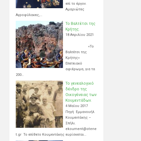
επί το έργον.
Αμαριώτες
Αγροφύλακες,…
Το Βαλτέτσι της
Κρήτης.
18 Απριλίου 2021
«Το
Βαλτέτσι της
Κρήτης»
Επετειακό
αφιέρωμα, για τα
200…
Το γενεαλογικό
δένδρο της
Οικογένειας των
Κουμεντάδων.
4 Μαΐου 2017
Πηγή Εμμανουήλ
Κουμεντάκης –
Σπήλι.
ekoument@otene
t.gr Το επίθετο Κουμεντάκης ευρίσκεται…