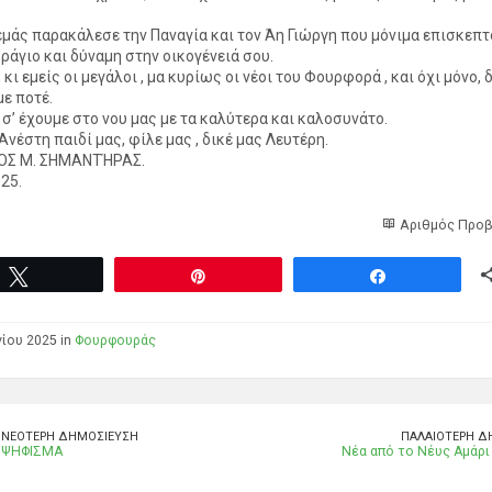
εμάς παρακάλεσε την Παναγία και τον Άη Γιώργη που μόνιμα επισκεπτ
υράγιο και δύναμη στην οικογένειά σου.
 κι εμείς οι μεγάλοι , μα κυρίως οι νέοι του Φουρφορά , και όχι μόνο, 
ε ποτέ.
 σ’ έχουμε στο νου μας με τα καλύτερα και καλοσυνάτο.
Ανέστη παιδί μας, φίλε μας , δικέ μας Λευτέρη.
Σ Μ. ΣΗΜΑΝΤΉΡΑΣ.
25.
Αριθμός Προβ
Tweet
Pin
Share
νίου 2025 in
Φουρφουράς
ΝΕΌΤΕΡΗ ΔΗΜΟΣΊΕΥΣΗ
ΠΑΛΑΙΌΤΕΡΗ Δ
ΨΗΦΙΣΜΑ
Νέα από το Νέυς Αμάρι