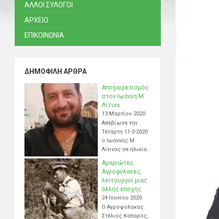
ΑΛΛΟΙ ΣΥΛΟΓΟΙ
ΑΡΧΕΙΟ
ΕΠΙΚΟΙΝΩΝΙΑ
ΔΗΜΟΦΙΛΉ ΆΡΘΡΑ
Αποχαιρετισμός
στον Ιωάννη Μ.
Λίτινα
13 Μαρτίου 2020
Απεβίωσε την
Τετάρτη 11-3-2020
ο Ιωάννης Μ.
Λίτινας σε ηλικία…
Αμαριώτες
Αγροφύλακες,
λειτουργοί μιας
άλλης εποχής
24 Ιουνίου 2020
Ο Αγροφύλακας
Στέλιος Καπαρός,