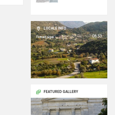
LOCALE INFO
08:53
Τοπική ώρα
FEATURED GALLERY