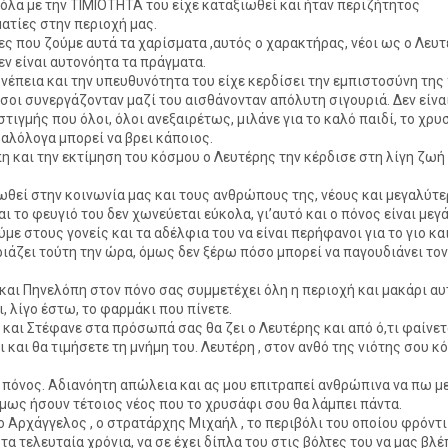
όλα με την ΤΙΜΙΌΤΗΤΑ του είχε καταξιωθεί και ήταν περιζήτητος
ατίες στην περιοχή μας.
ες που ζούμε αυτά τα χαρίσματα ,αυτός ο χαρακτήρας, νέοι ως ο Λευ
δεν είναι αυτονόητα τα πράγματα.
νέπεια και την υπευθυνότητα του είχε κερδίσει την εμπιστοσύνη της
όσοι συνεργάζονταν μαζί του αισθάνονταν απόλυτη σιγουριά. Δεν είναι
στιγμής που όλοι, όλοι ανεξαιρέτως, μιλάνε για το καλό παιδί, το χρυ
καλόλογα μπορεί να βρει κάποιος.
η και την εκτίμηση του κόσμου ο Λευτέρης την κέρδισε στη λίγη ζωή
ωθεί στην κοινωνία μας και τους ανθρώπους της, νέους και μεγαλύτε
αι το φευγιό του δεν χωνεύεται εύκολα, γι’αυτό και ο πόνος είναι μεγ
ύμε στους γονείς και τα αδέλφια του να είναι περήφανοι για το γιο κ
ριάζει τούτη την ώρα, όμως δεν ξέρω πόσο μπορεί να παγουδιάνει το
και Πηνελόπη στον πόνο σας συμμετέχει όλη η περιοχή και μακάρι αυ
ι, λίγο έστω, το φαρμάκι που πίνετε.
 και Στέφανε στα πρόσωπά σας θα ζει ο Λευτέρης και από ό,τι φαίνετ
ι και θα τιμήσετε τη μνήμη του. Λευτέρη , στον ανθό της νιότης σου κ
πόνος. Αδιανόητη απώλεια και ας μου επιτραπεί ανθρώπινα να πω μ
Όμως ήσουν τέτοιος νέος που το χρυσάφι σου θα λάμπει πάντα.
ο Αρχάγγελος , ο στρατάρχης Μιχαήλ , το περιβόλι του οποίου φρόντ
τα τελευταία χρόνια, να σε έχει δίπλα του στις βόλτες του να μας βλ