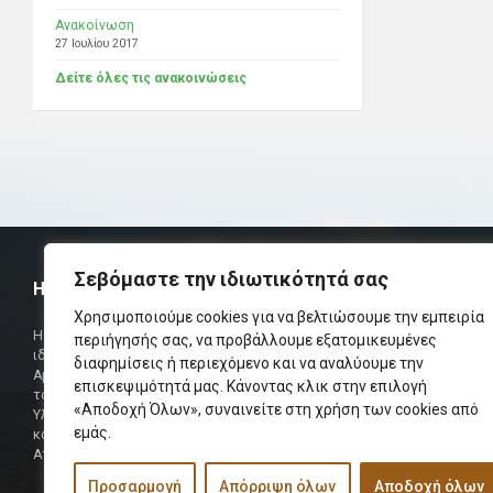
Ανακοίνωση
27 Ιουλίου 2017
Δείτε όλες τις ανακοινώσεις
Σεβόμαστε την ιδιωτικότητά σας
Η ΟΜΟΣΠΟΝΔΙΑ
ΧΡΗΣΙΜ
Χρησιμοποιούμε cookies για να βελτιώσουμε την εμπειρία
Τηλεφωνικό Κ
Η Ομοσπονδία Σωματείων Επαρχίας Αμαρίου
περιήγησής σας, να προβάλλουμε εξατομικευμένες
ιδρύθηκε και πήρε τη θέση της Ένωσης
Δήμαρχος
διαφημίσεις ή περιεχόμενο και να αναλύουμε την
Αμαριωτών, που λειτουργούσε από το 1966 μέχρι
επισκεψιμότητά μας. Κάνοντας κλικ στην επιλογή
Φαξ
το 1984.
«Αποδοχή Όλων», συναινείτε στη χρήση των cookies από
Υλοποιήθηκε σε συνεργασία των μελών του Δ.Σ
Περισσότερα
εμάς.
και των Δ.Σ των Αμαριώτικων Σωματείων της
Αττικής.
Προσαρμογή
Απόρριψη όλων
Αποδοχή όλων