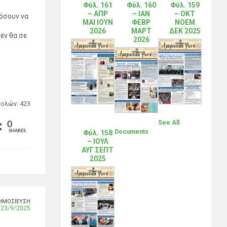
Φύλ. 161
Φύλ. 160
Φύλ. 159
– ΑΠΡ
– ΙΑΝ
– ΟΚΤ
όσουν να
ΜΑΙ ΙΟΥΝ
ΦΕΒΡ
ΝΟΕΜ
2026
ΜΑΡΤ
ΔΕΚ 2025
δεν θα σε
2026
ολών: 423
See All
0
Documents
Φύλ. 158
SHARES
– ΙΟΥΛ
ΑΥΓ ΣΕΠΤ
2025
ΗΜΟΣΊΕΥΣΗ
 23/9/2025