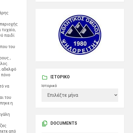
τέρης
 περιοχής
 τυχαίο,
σό παιδί
 που του
ρους ,
άλος.
αι αδελφό
ν πόνο
ΙΣΤΟΡΙΚΌ
Ιστορικό
τό να
αι του
όπηκε η
εγάλη
DOCUMENTS
ιζες
έπετε από