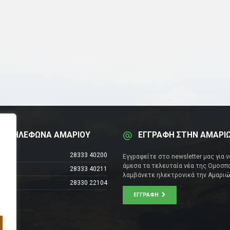
Α ΤΗΛΕΦΩΝΑ ΑΜΑΡΙΟΥ
ΕΓΓΡΑΦΗ ΣΤΗΝ ΑΜΑΡΙ
έντρο
28333 40200
Εγγραφείτε στο newsletter μας για 
άμεσα τα τελευταία νέα της Ομοσπο
28333 40211
λαμβάνετε ηλεκτρονικά την Αμαριώ
28330 22104
ΕΓΓΡΑΦΉ