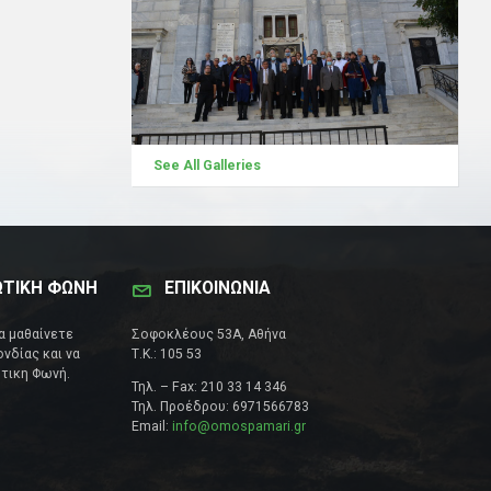
See All Galleries
ΩΤΙΚΗ ΦΩΝΗ
ΕΠΙΚΟΙΝΩΝΊΑ
να μαθαίνετε
Σοφοκλέους 53Α, Αθήνα
νδίας και να
Τ.Κ.: 105 53
τικη Φωνή.
Τηλ. – Fax: 210 33 14 346
Τηλ. Προέδρου: 6971566783
Email:
info@omospamari.gr