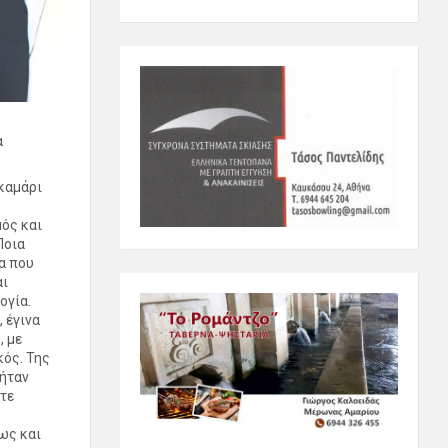
α
 καμάρι
ός και
Ποια
α που
αι
ογία.
 έγινα
, με
κός. Της
 ήταν
τε
ίως και