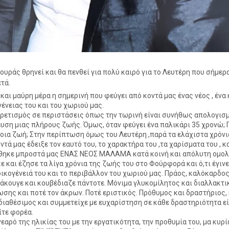
υράς θρηνεί και θα πενθεί για πολύ καιρό για το Λευτέρη που σήμερ
τά.
και μαύρη μέρα η σημερινή που φεύγει από κοντά μας ένας νέος , ένα
γένειας του και του χωριού μας.
ρετισμός σε περιστάσεις όπως την τωρινή είναι συνήθως απολογισμ
υση μιας πλήρους ζωής. Όμως, όταν φεύγει ένα παλικάρι 35 χρονώ; 
Ποια ζωή; Στην περίπτωση όμως του Λευτέρη ,παρά τα ελάχιστα χρόνι
ντά μας έδειξε τον εαυτό του, το χαρακτήρα του ,τα χαρίσματα του , κ
ηκε μπροστά μας ΕΝΑΣ ΝΕΟΣ ΜΑΛΑΜΑ κατά κοινή και απόλυτη ομολ
ε και έζησε τα λίγα χρόνια της ζωής του στο Φούρφορά και ό,τι έγινε,
οικογένειά του και το περιβάλλον του χωριού μας. Πράος, καλόκαρδος
άκουγε και κουβέδιαζε πάντοτε. Μόνιμα γλυκομίλητος και διαλλακτι
σης και ποτέ τον άκρων. Ποτέ εριστικός. Πρόθυμος και δραστήριος,
διαθέσιμος και συμμετείχε με ευχαρίστηση σε κάθε δραστηριότητα εί
ίτε φορέα.
νεαρό της ηλικίας του με την εργατικότητα, την προθυμία του, μα κυρ