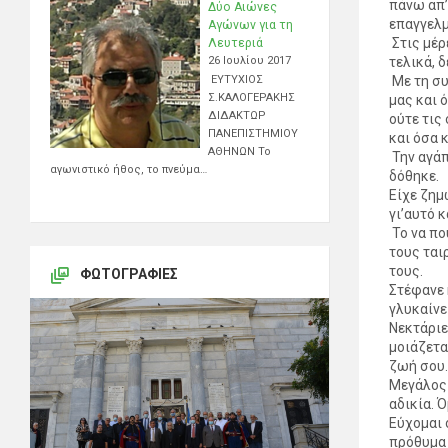
πάνω απ’
Δύο Αιώνες
επαγγελμ
Αγώνων για τη
Στις μέρ
Λευτεριά
τελικά, 
26 Ιουλίου 2017
Με τη συ
ΕΥΤΥΧΙΟΣ
Σ.ΚΑΛΟΓΕΡΑΚΗΣ
μας και 
ΔΙΔΑΚΤΩΡ
ούτε τις 
ΠΑΝΕΠΙΣΤΗΜΙΟΥ
και όσα 
ΑΘΗΝΩΝ Το
Την αγάπ
αγωνιστικό ήθος, το πνεύμα…
δόθηκε.
Είχε ζημ
γι’αυτό κ
Το να πο
τους ται
τους.
ΦΩΤΟΓΡΑΦΊΕΣ
Στέφανε 
γλυκαίνε
Νεκτάριε
μοιάζετα
ζωή σου.
Μεγάλος 
αδικία. 
Εύχομαι 
πρόθυμα 