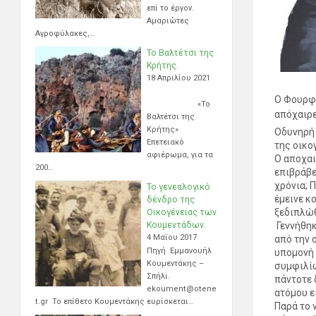
επί το έργον.
Αμαριώτες
Αγροφύλακες,…
Το Βαλτέτσι της
Κρήτης.
18 Απριλίου 2021
Ο Φουρφο
«Το
απόχαιρε
Βαλτέτσι της
Κρήτης»
Οδυνηρή 
Επετειακό
της οικο
αφιέρωμα, για τα
Ο αποχαι
200…
επιβράβε
χρόνια; 
Το γενεαλογικό
έμεινε κο
δένδρο της
ξεδιπλώθ
Οικογένειας των
Γεννήθηκ
Κουμεντάδων.
4 Μαΐου 2017
από την 
Πηγή Εμμανουήλ
υπομονή 
Κουμεντάκης –
συμφιλίω
Σπήλι.
πάντοτε 
ekoument@otene
ατόμου ε
t.gr Το επίθετο Κουμεντάκης ευρίσκεται…
Παρά το 