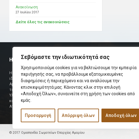
Ανακοίνωση
27 Ιουλίου 2017
Δείτε όλες τις ανακοινώσεις
Σεβόμαστε την ιδιωτικότητά σας
Η ΟΜΟΣΠΟΝΔΙΑ
ΧΡΗΣΙΜ
Χρησιμοποιούμε cookies για να βελτιώσουμε την εμπειρία
Τηλεφωνικό Κ
Η Ομοσπονδία Σωματείων Επαρχίας Αμαρίου
περιήγησής σας, να προβάλλουμε εξατομικευμένες
ιδρύθηκε και πήρε τη θέση της Ένωσης
διαφημίσεις ή περιεχόμενο και να αναλύουμε την
Δήμαρχος
Αμαριωτών, που λειτουργούσε από το 1966 μέχρι
επισκεψιμότητά μας. Κάνοντας κλικ στην επιλογή
Φαξ
το 1984.
«Αποδοχή Όλων», συναινείτε στη χρήση των cookies από
Υλοποιήθηκε σε συνεργασία των μελών του Δ.Σ
Περισσότερα
εμάς.
και των Δ.Σ των Αμαριώτικων Σωματείων της
Αττικής.
Προσαρμογή
Απόρριψη όλων
Αποδοχή όλων
© 2017 Ομοσπονδία Σωματείων Επαρχίας Αμαρίου