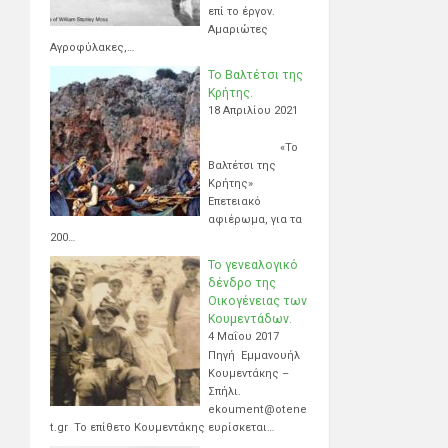
επί το έργον.
Αμαριώτες
Αγροφύλακες,…
Το Βαλτέτσι της
Κρήτης.
18 Απριλίου 2021
«Το
Βαλτέτσι της
Κρήτης»
Επετειακό
αφιέρωμα, για τα
200…
Το γενεαλογικό
δένδρο της
Οικογένειας των
Κουμεντάδων.
4 Μαΐου 2017
Πηγή Εμμανουήλ
Κουμεντάκης –
Σπήλι.
ekoument@otene
t.gr Το επίθετο Κουμεντάκης ευρίσκεται…