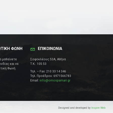
ΩΤΙΚΗ ΦΩΝΗ
ΕΠΙΚΟΙΝΩΝΊΑ
να μαθαίνετε
Σοφοκλέους 53Α, Αθήνα
νδίας και να
Τ.Κ.: 105 53
τικη Φωνή.
Τηλ. – Fax: 210 33 14 346
Τηλ. Προέδρου: 6971566783
Email:
info@omospamari.gr
Designed and developed by
Inspire Web