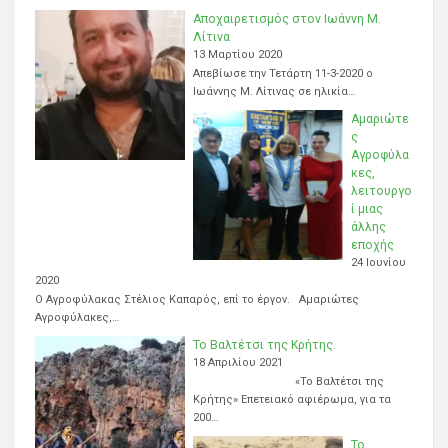
Αποχαιρετισμός στον Ιωάννη Μ.
Λίτινα
13 Μαρτίου 2020
Απεβίωσε την Τετάρτη 11-3-2020 ο
Ιωάννης Μ. Λίτινας σε ηλικία…
Αμαριώτε
ς
Αγροφύλα
κες,
λειτουργο
ί μιας
άλλης
εποχής
24 Ιουνίου
2020
Ο Αγροφύλακας Στέλιος Καπαρός, επί το έργον. Αμαριώτες
Αγροφύλακες,…
Το Βαλτέτσι της Κρήτης.
18 Απριλίου 2021
«Το Βαλτέτσι της
Κρήτης» Επετειακό αφιέρωμα, για τα
200…
Το