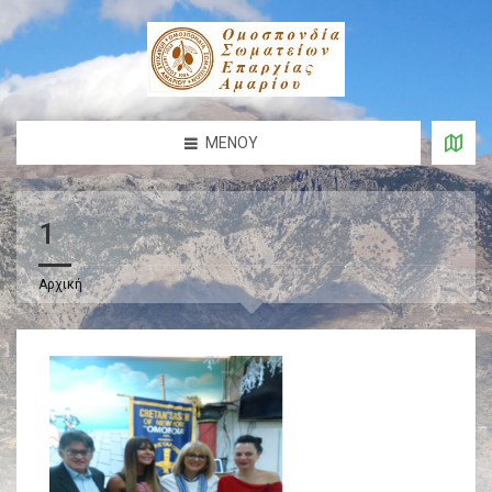
ΜΕΝΟΎ
1
Αρχική