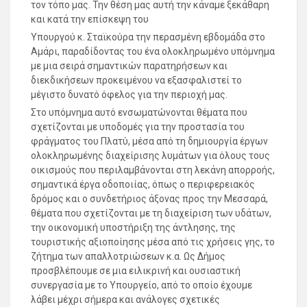
τον τόπο μας. Την θέση μας αυτή την κάναμε ξεκάθαρη
και κατά την επίσκεψη του
Υπουργού κ. Σταϊκούρα την περασμένη εβδομάδα στο
Αμάρι, παραδίδοντας του ένα ολοκληρωμένο υπόμνημα
με μια σειρά σημαντικών παρατηρήσεων και
διεκδικήσεων προκειμένου να εξασφαλιστεί το
μέγιστο δυνατό όφελος για την περιοχή μας.
Στο υπόμνημα αυτό ενσωματώνονται θέματα που
σχετίζονται με υποδομές για την προστασία του
φράγματος του Πλατύ, μέσα από τη δημιουργία έργων
ολοκληρωμένης διαχείρισης λυμάτων για όλους τους
οικισμούς που περιλαμβάνονται στη λεκάνη απορροής,
σημαντικά έργα οδοποιίας, όπως ο περιφερειακός
δρόμος και ο συνδετήριος άξονας προς την Μεσσαρά,
θέματα που σχετίζονται με τη διαχείριση των υδάτων,
την οικονομική υποστήριξη της άντλησης, της
τουριστικής αξιοποίησης μέσα από τις χρήσεις γης, το
ζήτημα των απαλλοτριώσεων κ.α. Ως Δήμος
προσβλέπουμε σε μια ειλικρινή και ουσιαστική
συνεργασία με το Υπουργείο, από το οποίο έχουμε
λάβει μέχρι σήμερα και ανάλογες σχετικές