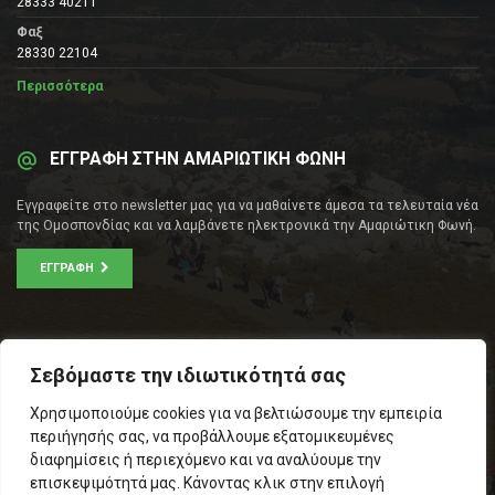
28333 40211
Φαξ
28330 22104
Περισσότερα
ΕΓΓΡΑΦΗ ΣΤΗΝ ΑΜΑΡΙΩΤΙΚΗ ΦΩΝΗ
Εγγραφείτε στο newsletter μας για να μαθαίνετε άμεσα τα τελευταία νέα
της Ομοσπονδίας και να λαμβάνετε ηλεκτρονικά την Αμαριώτικη Φωνή.
ΕΓΓΡΑΦΉ
ΕΠΙΚΟΙΝΩΝΊΑ
Σεβόμαστε την ιδιωτικότητά σας
Σοφοκλέους 53Α, Αθήνα
Χρησιμοποιούμε cookies για να βελτιώσουμε την εμπειρία
Τ.Κ.: 105 53
περιήγησής σας, να προβάλλουμε εξατομικευμένες
Τηλ. – Fax: 210 33 14 346
διαφημίσεις ή περιεχόμενο και να αναλύουμε την
Τηλ. Προέδρου: 6971566783
επισκεψιμότητά μας. Κάνοντας κλικ στην επιλογή
Email:
info@omospamari.gr