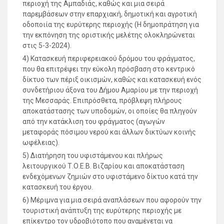
περιοχή της Αμπαδιάς, καθώς και μια σειρά
παρεμβάσεων στην επαρχιακή, δημοτική και αγροτική
οδοποιία της ευρύτερης περιοχής (Η δημοπράτηση για
την εκπόνηση της οριστικής μελέτης ολοκληρώνεται
στις 5-3-2024).
4) Κατασκευή περιφερειακού δρόμου του φράγματος,
που θα επιτρέψει την εύκολη πρόσβαση στο κεντρικό
δίκτυο των πέριξ οικισμών, καθώς και κατασκευή ενός
συνδετήριου άξονα του Δήμου Αμαρίου με την περιοχή
της Μεσσαράς. Επιπρόσθετα, πρόβλεψη πλήρους
αποκατάστασης των υποδομών, οι οποίες θα πληγούν
από την κατάκλιση του φράγματος (αγωγών
μεταφοράς πόσιμου νερού και άλλων δικτύων κοινής
ωφέλειας).
5) Διατήρηση του υφιστάμενου και πλήρως
λειτουργικού Τ.Ο.Ε.Β. Βιζαρίου και αποκατάσταση
ενδεχόμενων ζημιών στο υφιστάμενο δίκτυο κατά την
κατασκευή του έργου.
6) Μέριμνα για μια σειρά αναπλάσεων που αφορούν την
τουριστική ανάπτυξη της ευρύτερης περιοχής με
επίκεντρο τον υδροβιότοπο που αναμένεται να