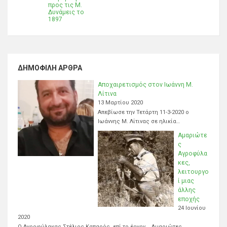
προς τις Μ.
Δυνάμεις το
1897
ΔΗΜΟΦΙΛΉ ΆΡΘΡΑ
Αποχαιρετισμός στον Ιωάννη Μ.
Λίτινα
13 Μαρτίου 2020
Απεβίωσε την Τετάρτη 11-3-2020 ο
Ιωάννης Μ. Λίτινας σε ηλικία…
Αμαριώτε
ς
Αγροφύλα
κες,
λειτουργο
ί μιας
άλλης
εποχής
24 Ιουνίου
2020
Ο Αγροφύλακας Στέλιος Καπαρός, επί το έργον. Αμαριώτες