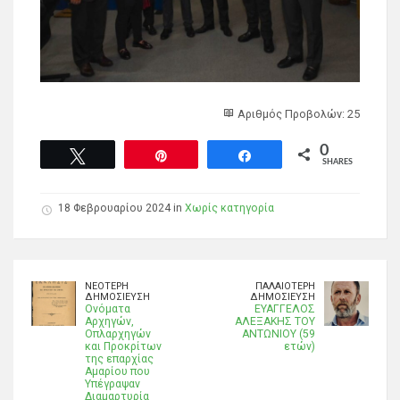
Αριθμός Προβολών: 25
0
Tweet
Pin
Share
SHARES
18 Φεβρουαρίου 2024 in
Χωρίς κατηγορία
ΝΕΌΤΕΡΗ
ΠΑΛΑΙΌΤΕΡΗ
ΔΗΜΟΣΊΕΥΣΗ
ΔΗΜΟΣΊΕΥΣΗ
Ονόματα
ΕΥΑΓΓΕΛΟΣ
Αρχηγών,
ΑΛΕΞΑΚΗΣ ΤΟΥ
Οπλαρχηγών
ΑΝΤΩΝΙΟΥ (59
και Προκρίτων
ετών)
της επαρχίας
Αμαρίου που
Υπέγραψαν
Διαμαρτυρία