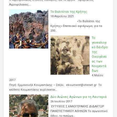
Αγροφύλακες,…
Το Βαλτέτσι της Κρήτης.
18 Απριλίου 2021
«Το Βαλτέτσι της
Κρήτης» Επετειακό αφιέρωμα, για τα
200…
Το
γενεαλογι
κό δένδρο
της
Οικογένει
ας των
Κουμεντά
δων.
4 Μαΐου
2017
Πηγή Εμμανουήλ Κουμεντάκης – Σπήλι. ekoument@otenet.gr Το
επίθετο Κουμεντάκης ευρίσκεται…
Δύο Αιώνες Αγώνων για τη Λευτεριά
26 Ιουλίου 2017
ΕΥΤΥΧΙΟΣ Σ.ΚΑΛΟΓΕΡΑΚΗΣ ΔΙΔΑΚΤΩΡ
ΠΑΝΕΠΙΣΤΗΜΙΟΥ ΑΘΗΝΩΝ Το αγωνιστικό
ήθος, το πνεύμα…