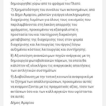
δημιουργηθεί γύρω από το φράγμα του Πλατύ.
7) Χρηματοδότηση του συνόλου των εκπονημένων, από
το Δήμο Αμαρίου, μελετών για έργα ολοκληρωμένης
διαχείρισης λυμάτων για όλους τους οικισμούς που
περιλαμβάνονται στη λεκάνη απορροής του
φράγματος, προκειμένου να εξασφαλιστεί η
προστασία του και ταυτόχρονη διερεύνηση
μεταβίβασης της διαχείρισης τους στον φορέα
διαχείρισης και λειτουργίας του έργου) λόγω
αυξημένου κόστους λειτουργίας και συντήρησης.
8) Αξιοποίηση ανανεώσιμων πηγών ενέργειας με τη
δημιουργία φωτοβολταϊκών πάρκων, τα οποία θα
καλύπτον εξ ολοκλήρου τις ενεργειακές απαιτήσεις
των αντλητικών συστημάτων.
9) Διαβούλευση με την τοπική κοινωνία αναφορικά με
το ζήτημα των απαλλοτριώσεων, προκειμένου αυτές
να εναρμονίζονται με τις πραγματικές αξίες, τόσο των
εκτάσεων όσο και των καλλιεργειών που υφίστανται
σε αυτές.
Δήμος Αμαρίου