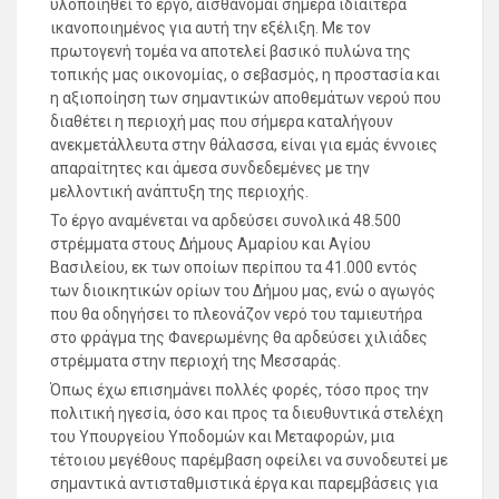
υλοποιηθεί το έργο, αισθάνομαι σήμερα ιδιαίτερα
ικανοποιημένος για αυτή την εξέλιξη. Με τον
πρωτογενή τομέα να αποτελεί βασικό πυλώνα της
τοπικής μας οικονομίας, ο σεβασμός, η προστασία και
η αξιοποίηση των σημαντικών αποθεμάτων νερού που
διαθέτει η περιοχή μας που σήμερα καταλήγουν
ανεκμετάλλευτα στην θάλασσα, είναι για εμάς έννοιες
απαραίτητες και άμεσα συνδεδεμένες με την
μελλοντική ανάπτυξη της περιοχής.
Το έργο αναμένεται να αρδεύσει συνολικά 48.500
στρέμματα στους Δήμους Αμαρίου και Αγίου
Βασιλείου, εκ των οποίων περίπου τα 41.000 εντός
των διοικητικών ορίων του Δήμου μας, ενώ ο αγωγός
που θα οδηγήσει το πλεονάζον νερό του ταμιευτήρα
στο φράγμα της Φανερωμένης θα αρδεύσει χιλιάδες
στρέμματα στην περιοχή της Μεσσαράς.
Όπως έχω επισημάνει πολλές φορές, τόσο προς την
πολιτική ηγεσία, όσο και προς τα διευθυντικά στελέχη
του Υπουργείου Υποδομών και Μεταφορών, μια
τέτοιου μεγέθους παρέμβαση οφείλει να συνοδευτεί με
σημαντικά αντισταθμιστικά έργα και παρεμβάσεις για