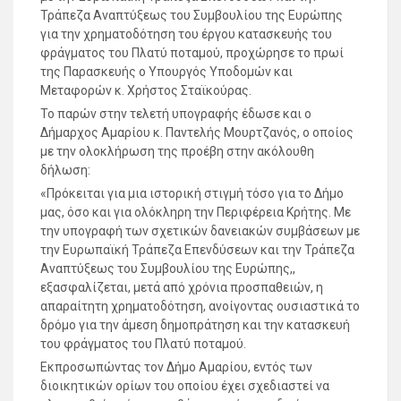
Τράπεζα Αναπτύξεως του Συμβουλίου της Ευρώπης
για την χρηματοδότηση του έργου κατασκευής του
φράγματος του Πλατύ ποταμού, προχώρησε το πρωί
της Παρασκευής ο Υπουργός Υποδομών και
Μεταφορών κ. Χρήστος Σταϊκούρας.
Το παρών στην τελετή υπογραφής έδωσε και ο
Δήμαρχος Αμαρίου κ. Παντελής Μουρτζανός, ο οποίος
με την ολοκλήρωση της προέβη στην ακόλουθη
δήλωση:
«Πρόκειται για μια ιστορική στιγμή τόσο για το Δήμο
μας, όσο και για ολόκληρη την Περιφέρεια Κρήτης. Με
την υπογραφή των σχετικών δανειακών συμβάσεων με
την Ευρωπαϊκή Τράπεζα Επενδύσεων και την Τράπεζα
Αναπτύξεως του Συμβουλίου της Ευρώπης,,
εξασφαλίζεται, μετά από χρόνια προσπαθειών, η
απαραίτητη χρηματοδότηση, ανοίγοντας ουσιαστικά το
δρόμο για την άμεση δημοπράτηση και την κατασκευή
του φράγματος του Πλατύ ποταμού.
Εκπροσωπώντας τον Δήμο Αμαρίου, εντός των
διοικητικών ορίων του οποίου έχει σχεδιαστεί να