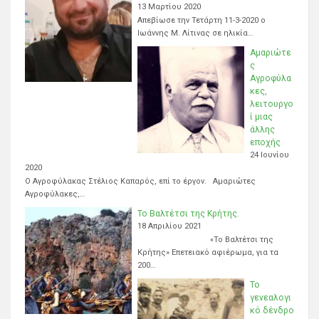
13 Μαρτίου 2020
Απεβίωσε την Τετάρτη 11-3-2020 ο
Ιωάννης Μ. Λίτινας σε ηλικία…
Αμαριώτε
ς
Αγροφύλα
κες,
λειτουργο
ί μιας
άλλης
εποχής
24 Ιουνίου
2020
Ο Αγροφύλακας Στέλιος Καπαρός, επί το έργον. Αμαριώτες
Αγροφύλακες,…
Το Βαλτέτσι της Κρήτης.
18 Απριλίου 2021
«Το Βαλτέτσι της
Κρήτης» Επετειακό αφιέρωμα, για τα
200…
Το
γενεαλογι
κό δένδρο