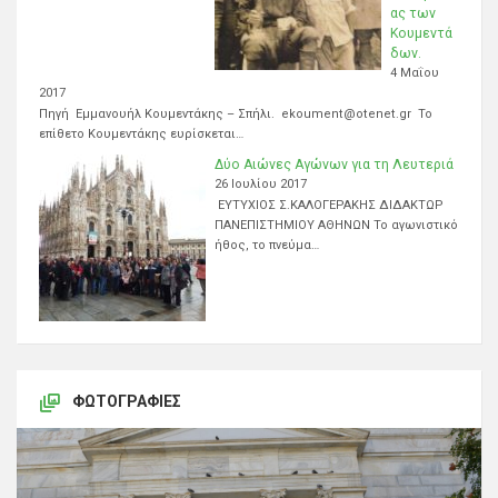
ας των
Κουμεντά
δων.
4 Μαΐου
2017
Πηγή Εμμανουήλ Κουμεντάκης – Σπήλι. ekoument@otenet.gr Το
επίθετο Κουμεντάκης ευρίσκεται…
Δύο Αιώνες Αγώνων για τη Λευτεριά
26 Ιουλίου 2017
ΕΥΤΥΧΙΟΣ Σ.ΚΑΛΟΓΕΡΑΚΗΣ ΔΙΔΑΚΤΩΡ
ΠΑΝΕΠΙΣΤΗΜΙΟΥ ΑΘΗΝΩΝ Το αγωνιστικό
ήθος, το πνεύμα…
ΦΩΤΟΓΡΑΦΊΕΣ