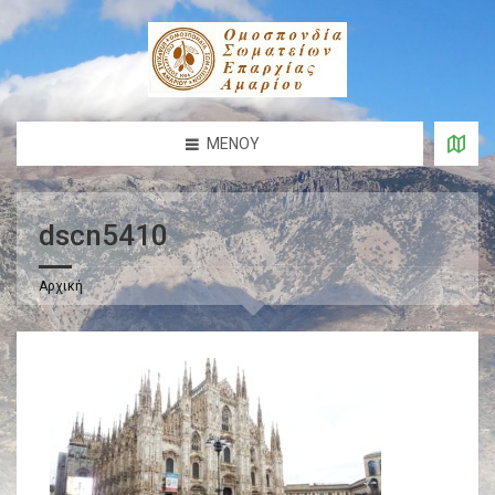
ΜΕΝΟΎ
dscn5410
Αρχική