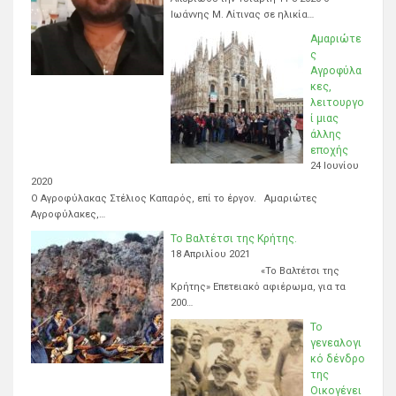
Ιωάννης Μ. Λίτινας σε ηλικία…
Αμαριώτε
ς
Αγροφύλα
κες,
λειτουργο
ί μιας
άλλης
εποχής
24 Ιουνίου
2020
Ο Αγροφύλακας Στέλιος Καπαρός, επί το έργον. Αμαριώτες
Αγροφύλακες,…
Το Βαλτέτσι της Κρήτης.
18 Απριλίου 2021
«Το Βαλτέτσι της
Κρήτης» Επετειακό αφιέρωμα, για τα
200…
Το
γενεαλογι
κό δένδρο
της
Οικογένει