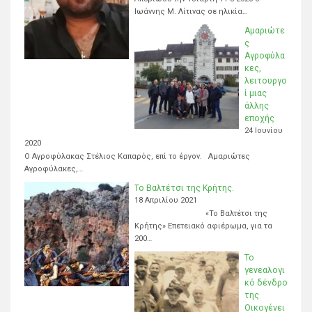
Ιωάννης Μ. Λίτινας σε ηλικία…
Αμαριώτε
ς
Αγροφύλα
κες,
λειτουργο
ί μιας
άλλης
εποχής
24 Ιουνίου
2020
Ο Αγροφύλακας Στέλιος Καπαρός, επί το έργον. Αμαριώτες
Αγροφύλακες,…
Το Βαλτέτσι της Κρήτης.
18 Απριλίου 2021
«Το Βαλτέτσι της
Κρήτης» Επετειακό αφιέρωμα, για τα
200…
Το
γενεαλογι
κό δένδρο
της
Οικογένει