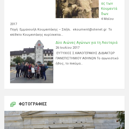
ας των
Κουμεντά
δων.
4 Μαΐου
2017
Πηγή Εμμανουήλ Κουμεντάκης – Σπήλι. ekoument@otenet.gr Το
επίθετο Κουμεντάκης ευρίσκεται…
Δύο Αιώνες Αγώνων για τη Λευτεριά
26 Ιουλίου 2017
ΕΥΤΥΧΙΟΣ Σ.ΚΑΛΟΓΕΡΑΚΗΣ ΔΙΔΑΚΤΩΡ
ΠΑΝΕΠΙΣΤΗΜΙΟΥ ΑΘΗΝΩΝ Το αγωνιστικό
ήθος, το πνεύμα…
ΦΩΤΟΓΡΑΦΊΕΣ