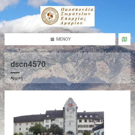
ΜΕΝΟΎ
dscn4570
Αρχική