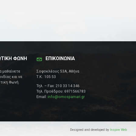
ΩΤΙΚΗ ΦΩΝΗ
ΕΠΙΚΟΙΝΩΝΊΑ
να μαθαίνετε
Σοφοκλέους 53Α, Αθήνα
νδίας και να
Τ.Κ.: 105 53
τικη Φωνή.
Τηλ. – Fax: 210 33 14 346
Τηλ. Προέδρου: 6971566783
Email:
info@omospamari.gr
Designed and developed by
Inspire Web