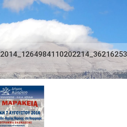
92014_1264984110202214_3621625