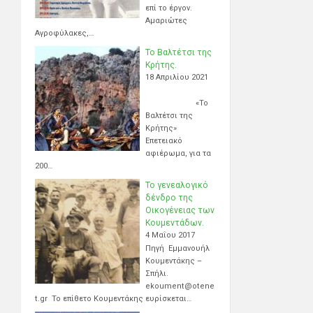
επί το έργον.
Αμαριώτες
Αγροφύλακες,…
Το Βαλτέτσι της
Κρήτης.
18 Απριλίου 2021
«Το
Βαλτέτσι της
Κρήτης»
Επετειακό
αφιέρωμα, για τα
200…
Το γενεαλογικό
δένδρο της
Οικογένειας των
Κουμεντάδων.
4 Μαΐου 2017
Πηγή Εμμανουήλ
Κουμεντάκης –
Σπήλι.
ekoument@otene
t.gr Το επίθετο Κουμεντάκης ευρίσκεται…