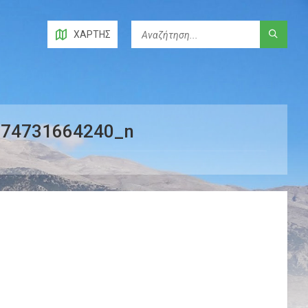
ΧΆΡΤΗΣ
374731664240_n