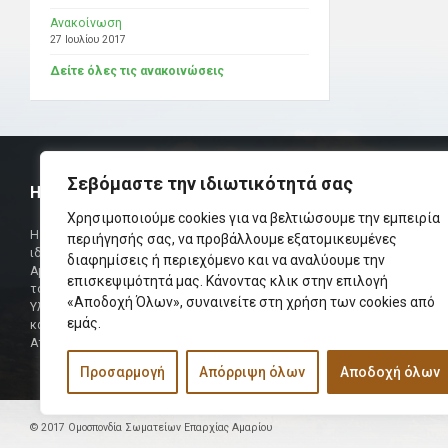
Ανακοίνωση
27 Ιουλίου 2017
Δείτε όλες τις ανακοινώσεις
Σεβόμαστε την ιδιωτικότητά σας
Η ΟΜΟΣΠΟΝΔΙΑ
ΧΡΗΣΙΜ
Χρησιμοποιούμε cookies για να βελτιώσουμε την εμπειρία
Τηλεφωνικό Κ
Η Ομοσπονδία Σωματείων Επαρχίας Αμαρίου
περιήγησής σας, να προβάλλουμε εξατομικευμένες
ιδρύθηκε και πήρε τη θέση της Ένωσης
διαφημίσεις ή περιεχόμενο και να αναλύουμε την
Δήμαρχος
Αμαριωτών, που λειτουργούσε από το 1966 μέχρι
επισκεψιμότητά μας. Κάνοντας κλικ στην επιλογή
Φαξ
το 1984.
«Αποδοχή Όλων», συναινείτε στη χρήση των cookies από
Υλοποιήθηκε σε συνεργασία των μελών του Δ.Σ
Περισσότερα
εμάς.
και των Δ.Σ των Αμαριώτικων Σωματείων της
Αττικής.
Προσαρμογή
Απόρριψη όλων
Αποδοχή όλων
© 2017 Ομοσπονδία Σωματείων Επαρχίας Αμαρίου