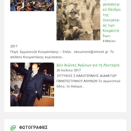
γενεαλογι
κό δένδρο
της
Οικογένει
ας των
Κουμεντά
δων.
4 Μαΐου
2017
Πηγή Εμμανουήλ Κουμεντάκης – Σπήλι. ekoument@otenet.gr Το
επίθετο Κουμεντάκης ευρίσκεται…
Δύο Αιώνες Αγώνων για τη Λευτεριά
26 Ιουλίου 2017
ΕΥΤΥΧΙΟΣ Σ.ΚΑΛΟΓΕΡΑΚΗΣ ΔΙΔΑΚΤΩΡ
ΠΑΝΕΠΙΣΤΗΜΙΟΥ ΑΘΗΝΩΝ Το αγωνιστικό
ήθος, το πνεύμα…
ΦΩΤΟΓΡΑΦΊΕΣ