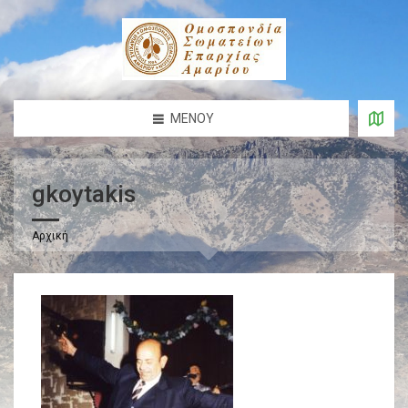
ΜΕΝΟΎ
gkoytakis
Αρχική