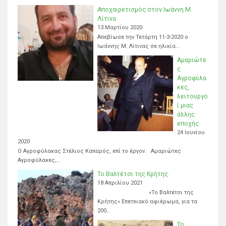
Αποχαιρετισμός στον Ιωάννη Μ.
Λίτινα
13 Μαρτίου 2020
Απεβίωσε την Τετάρτη 11-3-2020 ο
Ιωάννης Μ. Λίτινας σε ηλικία…
Αμαριώτε
ς
Αγροφύλα
κες,
λειτουργο
ί μιας
άλλης
εποχής
24 Ιουνίου
2020
Ο Αγροφύλακας Στέλιος Καπαρός, επί το έργον. Αμαριώτες
Αγροφύλακες,…
Το Βαλτέτσι της Κρήτης.
18 Απριλίου 2021
«Το Βαλτέτσι της
Κρήτης» Επετειακό αφιέρωμα, για τα
200…
Το