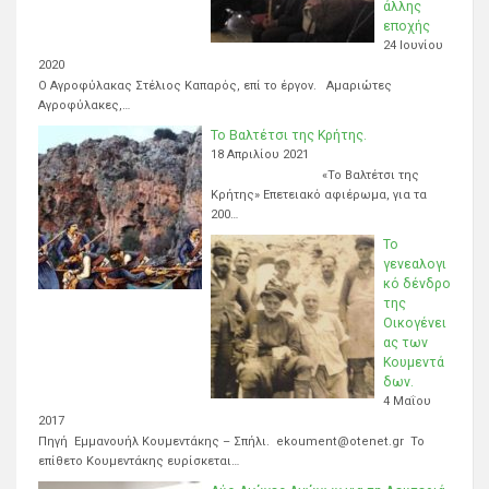
άλλης
εποχής
24 Ιουνίου
2020
Ο Αγροφύλακας Στέλιος Καπαρός, επί το έργον. Αμαριώτες
Αγροφύλακες,…
Το Βαλτέτσι της Κρήτης.
18 Απριλίου 2021
«Το Βαλτέτσι της
Κρήτης» Επετειακό αφιέρωμα, για τα
200…
Το
γενεαλογι
κό δένδρο
της
Οικογένει
ας των
Κουμεντά
δων.
4 Μαΐου
2017
Πηγή Εμμανουήλ Κουμεντάκης – Σπήλι. ekoument@otenet.gr Το
επίθετο Κουμεντάκης ευρίσκεται…