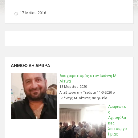
17 Μαΐου 2016
ΔΗΜΟΦΙΛΉ ΆΡΘΡΑ
Αποχαιρετισμός στον Ιωάννη Μ.
Λίτινα
13 Μαρτίου 2020
Απεβίωσε την Τετάρτη 11-3-2020 ο
Ιωάννης Μ. Λίτινας σε ηλικία…
Αμαριώτε
ς
Αγροφύλα
κες,
λειτουργο
ί μιας