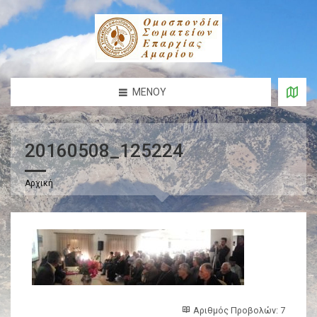
ΜΕΝΟΎ
20160508_125224
Αρχική
Αριθμός Προβολών: 7