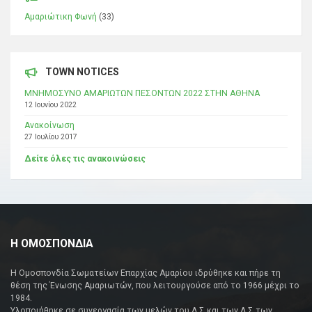
Αμαριώτικη Φωνή
(33)
TOWN NOTICES
ΜΝΗΜΟΣΥΝΟ ΑΜΑΡΙΩΤΩΝ ΠΕΣΟΝΤΩΝ 2022 ΣΤΗΝ ΑΘΗΝΑ
12 Ιουνίου 2022
Ανακοίνωση
27 Ιουλίου 2017
Δείτε όλες τις ανακοινώσεις
Η ΟΜΟΣΠΟΝΔΙΑ
Η Ομοσπονδία Σωματείων Επαρχίας Αμαρίου ιδρύθηκε και πήρε τη
θέση της Ένωσης Αμαριωτών, που λειτουργούσε από το 1966 μέχρι το
1984.
Υλοποιήθηκε σε συνεργασία των μελών του Δ.Σ και των Δ.Σ των