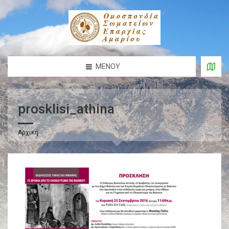
ΜΕΝΟΎ
prosklisi_athina
Αρχική