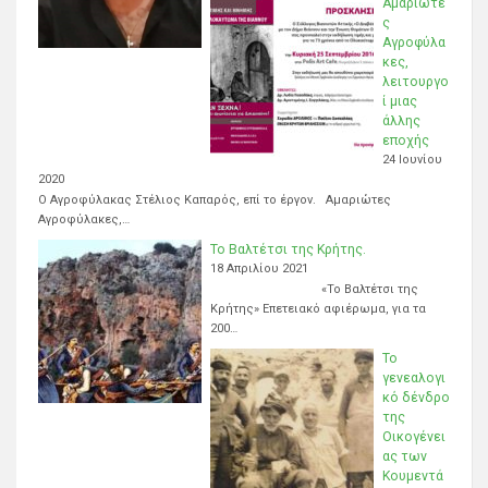
Αμαριώτε
ς
Αγροφύλα
κες,
λειτουργο
ί μιας
άλλης
εποχής
24 Ιουνίου
2020
Ο Αγροφύλακας Στέλιος Καπαρός, επί το έργον. Αμαριώτες
Αγροφύλακες,…
Το Βαλτέτσι της Κρήτης.
18 Απριλίου 2021
«Το Βαλτέτσι της
Κρήτης» Επετειακό αφιέρωμα, για τα
200…
Το
γενεαλογι
κό δένδρο
της
Οικογένει
ας των
Κουμεντά