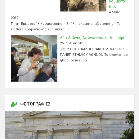
Κουμεντά
δων.
4 Μαΐου
2017
Πηγή Εμμανουήλ Κουμεντάκης – Σπήλι. ekoument@otenet.gr Το
επίθετο Κουμεντάκης ευρίσκεται…
Δύο Αιώνες Αγώνων για τη Λευτεριά
26 Ιουλίου 2017
ΕΥΤΥΧΙΟΣ Σ.ΚΑΛΟΓΕΡΑΚΗΣ ΔΙΔΑΚΤΩΡ
ΠΑΝΕΠΙΣΤΗΜΙΟΥ ΑΘΗΝΩΝ Το αγωνιστικό
ήθος, το πνεύμα…
ΦΩΤΟΓΡΑΦΊΕΣ