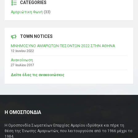
CATEGORIES
Αμαριώτικη Φωνή
(33)
TOWN NOTICES
ΜΝΗΜΟΣΥΝΟ ΑΜΑΡΙΩΤΩΝ ΠΕΣΟΝΤΩΝ 2022 ΣΤΗΝ ΑΘΗΝΑ
12 Ιουνίου 2022
Ανακοίνωση
27 Ιουλίου 2017
Δείτε όλες τις ανακοινώσεις
Η ΟΜΟΣΠΟΝΔΙΑ
Η Ομοσπονδία Σωματείων Επαρχίας Αμαρίου ιδρύθηκε και πήρε τη
θέση της Ένωσης Αμαριωτών, που λειτουργούσε από το 1966 μέχρι το
1984.