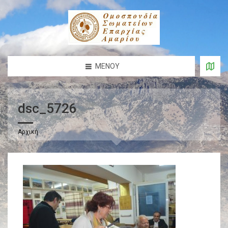
ΜΕΝΟΎ
dsc_5726
Αρχική