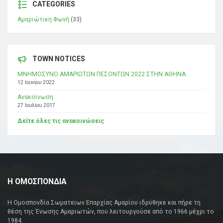
CATEGORIES
Αμαριώτικη Φωνή
(33)
TOWN NOTICES
ΜΝΗΜΟΣΥΝΟ ΑΜΑΡΙΩΤΩΝ ΠΕΣΟΝΤΩΝ 2022 ΣΤΗΝ ΑΘΗΝΑ
12 Ιουνίου 2022
Ανακοίνωση
27 Ιουλίου 2017
Δείτε όλες τις ανακοινώσεις
Η ΟΜΟΣΠΟΝΔΙΑ
Η Ομοσπονδία Σωματείων Επαρχίας Αμαρίου ιδρύθηκε και πήρε τη
θέση της Ένωσης Αμαριωτών, που λειτουργούσε από το 1966 μέχρι το
1984.