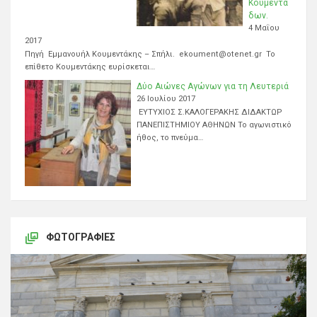
Κουμεντά
δων.
4 Μαΐου
2017
Πηγή Εμμανουήλ Κουμεντάκης – Σπήλι. ekoument@otenet.gr Το
επίθετο Κουμεντάκης ευρίσκεται…
Δύο Αιώνες Αγώνων για τη Λευτεριά
26 Ιουλίου 2017
ΕΥΤΥΧΙΟΣ Σ.ΚΑΛΟΓΕΡΑΚΗΣ ΔΙΔΑΚΤΩΡ
ΠΑΝΕΠΙΣΤΗΜΙΟΥ ΑΘΗΝΩΝ Το αγωνιστικό
ήθος, το πνεύμα…
ΦΩΤΟΓΡΑΦΊΕΣ