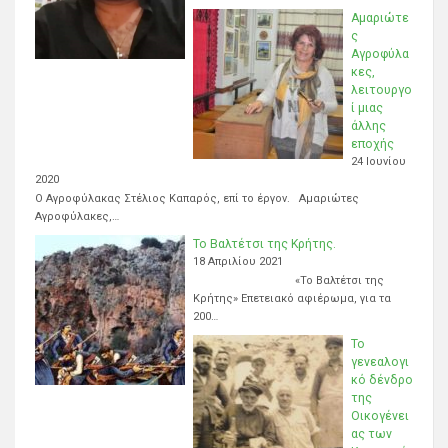
Αμαριώτε
ς
Αγροφύλα
κες,
λειτουργο
ί μιας
άλλης
εποχής
24 Ιουνίου
2020
Ο Αγροφύλακας Στέλιος Καπαρός, επί το έργον. Αμαριώτες
Αγροφύλακες,…
Το Βαλτέτσι της Κρήτης.
18 Απριλίου 2021
«Το Βαλτέτσι της
Κρήτης» Επετειακό αφιέρωμα, για τα
200…
Το
γενεαλογι
κό δένδρο
της
Οικογένει
ας των