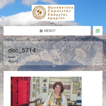
ΜΕΝΟΎ
dsc_5714
Αρχική