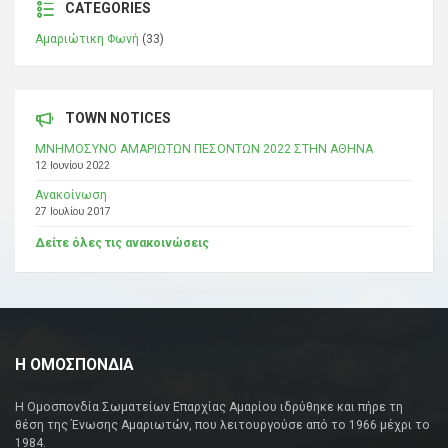
CATEGORIES
Αμαριώτικη Φωνή
(33)
TOWN NOTICES
ΜΝΗΜΟΣΥΝΟ ΑΜΑΡΙΩΤΩΝ ΠΕΣΟΝΤΩΝ 2022 ΣΤΗΝ ΑΘΗΝΑ
12 Ιουνίου 2022
Ανακοίνωση
27 Ιουλίου 2017
Δείτε όλες τις ανακοινώσεις
Η ΟΜΟΣΠΟΝΔΙΑ
Η Ομοσπονδία Σωματείων Επαρχίας Αμαρίου ιδρύθηκε και πήρε τη
θέση της Ένωσης Αμαριωτών, που λειτουργούσε από το 1966 μέχρι το
1984.