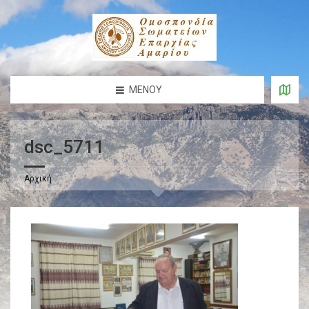
ΜΕΝΟΎ
dsc_5711
Αρχική