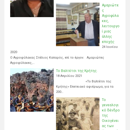
Αμαριώτε
ς
Αγροφύλα
κες,
λειτουργο
ί μιας
άλλης
εποχής
24 Ιουνίου
2020
Ο Αγροφύλακας Στέλιος Καπαρός, επί το έργον. Αμαριώτες
Αγροφύλακες,…
Το Βαλτέτσι της Κρήτης.
18 Απριλίου 2021
«Το Βαλτέτσι της
Κρήτης» Επετειακό αφιέρωμα, για τα
200…
Το
γενεαλογι
κό δένδρο
της
Οικογένει
ας των