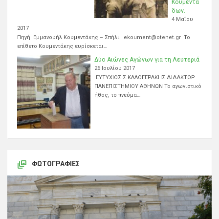
Κουμεντά
δων.
4 Μαΐου
2017
Πηγή Εμμανουήλ Κουμεντάκης – Σπήλι. ekoument@otenet.gr Το
επίθετο Κουμεντάκης ευρίσκεται…
Δύο Αιώνες Αγώνων για τη Λευτεριά
26 Ιουλίου 2017
ΕΥΤΥΧΙΟΣ Σ.ΚΑΛΟΓΕΡΑΚΗΣ ΔΙΔΑΚΤΩΡ
ΠΑΝΕΠΙΣΤΗΜΙΟΥ ΑΘΗΝΩΝ Το αγωνιστικό
ήθος, το πνεύμα…
ΦΩΤΟΓΡΑΦΊΕΣ