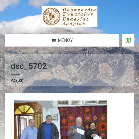
ΜΕΝΟΎ
dsc_5702
Αρχική