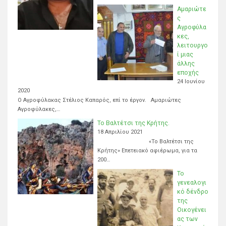
Αμαριώτε
ς
Αγροφύλα
κες,
λειτουργο
ί μιας
άλλης
εποχής
24 Ιουνίου
2020
Ο Αγροφύλακας Στέλιος Καπαρός, επί το έργον. Αμαριώτες
Αγροφύλακες,…
Το Βαλτέτσι της Κρήτης.
18 Απριλίου 2021
«Το Βαλτέτσι της
Κρήτης» Επετειακό αφιέρωμα, για τα
200…
Το
γενεαλογι
κό δένδρο
της
Οικογένει
ας των