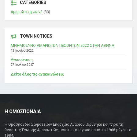
CATEGORIES
Αμαριώτικη Φωνή
(33)
TOWN NOTICES
ΜΝΗΜΟΣΥΝΟ ΑΜΑΡΙΩΤΩΝ ΠΕΣΟΝΤΩΝ 2022 ΣΤΗΝ ΑΘΗΝΑ
12 Ιουνίου 2022
Ανακοίνωση
27 Ιουλίου 2017
Δείτε όλες τις ανακοινώσεις
Η ΟΜΟΣΠΟΝΔΙΑ
Η Ομοσπονδία Σωματείων Επαρχίας Αμαρίου ιδρύθηκε και πήρε τη
θέση της Ένωσης Αμαριωτών, που λειτουργούσε από το 1966 μέχρι το
1984.