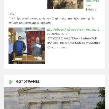
Κουμεντά
δων.
4 Μαΐου
2017
Πηγή Εμμανουήλ Κουμεντάκης – Σπήλι. ekoument@otenet.gr Το
επίθετο Κουμεντάκης ευρίσκεται…
Δύο Αιώνες Αγώνων για τη Λευτεριά
26 Ιουλίου 2017
ΕΥΤΥΧΙΟΣ Σ.ΚΑΛΟΓΕΡΑΚΗΣ ΔΙΔΑΚΤΩΡ
ΠΑΝΕΠΙΣΤΗΜΙΟΥ ΑΘΗΝΩΝ Το αγωνιστικό
ήθος, το πνεύμα…
ΦΩΤΟΓΡΑΦΊΕΣ