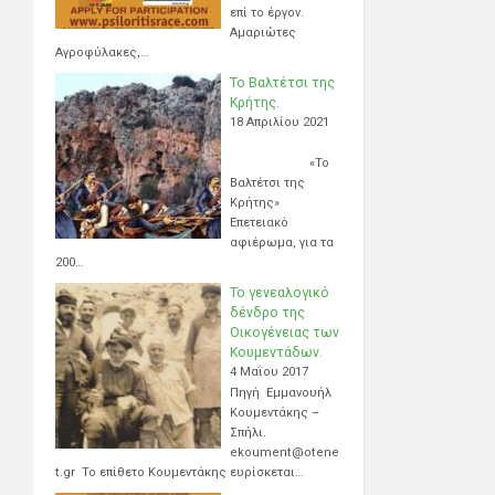
επί το έργον.
Αμαριώτες
Αγροφύλακες,…
Το Βαλτέτσι της
Κρήτης.
18 Απριλίου 2021
«Το
Βαλτέτσι της
Κρήτης»
Επετειακό
αφιέρωμα, για τα
200…
Το γενεαλογικό
δένδρο της
Οικογένειας των
Κουμεντάδων.
4 Μαΐου 2017
Πηγή Εμμανουήλ
Κουμεντάκης –
Σπήλι.
ekoument@otene
t.gr Το επίθετο Κουμεντάκης ευρίσκεται…