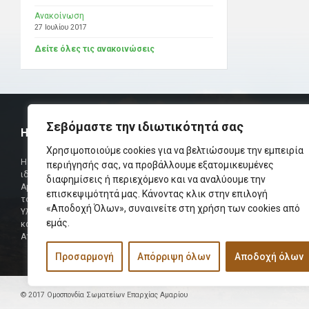
Ανακοίνωση
27 Ιουλίου 2017
Δείτε όλες τις ανακοινώσεις
Σεβόμαστε την ιδιωτικότητά σας
Η ΟΜΟΣΠΟΝΔΙΑ
ΧΡΗΣΙΜ
Χρησιμοποιούμε cookies για να βελτιώσουμε την εμπειρία
Τηλεφωνικό Κ
Η Ομοσπονδία Σωματείων Επαρχίας Αμαρίου
περιήγησής σας, να προβάλλουμε εξατομικευμένες
ιδρύθηκε και πήρε τη θέση της Ένωσης
διαφημίσεις ή περιεχόμενο και να αναλύουμε την
Δήμαρχος
Αμαριωτών, που λειτουργούσε από το 1966 μέχρι
επισκεψιμότητά μας. Κάνοντας κλικ στην επιλογή
Φαξ
το 1984.
«Αποδοχή Όλων», συναινείτε στη χρήση των cookies από
Υλοποιήθηκε σε συνεργασία των μελών του Δ.Σ
Περισσότερα
εμάς.
και των Δ.Σ των Αμαριώτικων Σωματείων της
Αττικής.
Προσαρμογή
Απόρριψη όλων
Αποδοχή όλων
© 2017 Ομοσπονδία Σωματείων Επαρχίας Αμαρίου