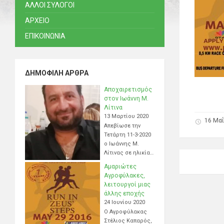
ΑΛΛΟΙ ΣΥΛΟΓΟΙ
ΑΡΧΕΙΟ
ΕΠΙΚΟΙΝΩΝΙΑ
ΔΗΜΟΦΙΛΉ ΆΡΘΡΑ
Αποχαιρετισμός
στον Ιωάννη Μ.
Λίτινα
13 Μαρτίου 2020
16 Μαΐ
Απεβίωσε την
Τετάρτη 11-3-2020
ο Ιωάννης Μ.
Λίτινας σε ηλικία…
Αμαριώτες
Αγροφύλακες,
λειτουργοί μιας
άλλης εποχής
24 Ιουνίου 2020
Ο Αγροφύλακας
Στέλιος Καπαρός,