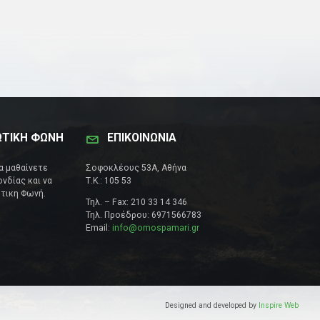
ΩΤΙΚΗ ΦΩΝΗ
ΕΠΙΚΟΙΝΩΝΊΑ
να μαθαίνετε
Σοφοκλέους 53Α, Αθήνα
νδίας και να
Τ.Κ.: 105 53
τικη Φωνή.
Τηλ. – Fax: 210 33 14 346
Τηλ. Προέδρου: 6971566783
Email:
info@omospamari.gr
Designed and developed by
Inspire Web