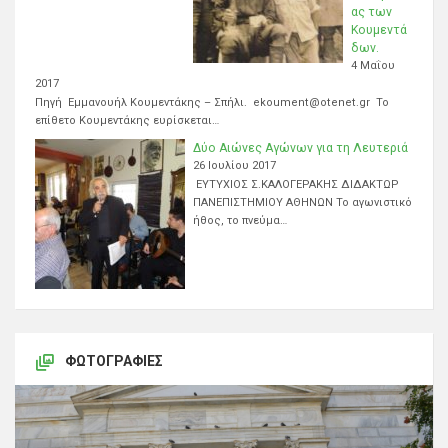
ας των
Κουμεντά
δων.
4 Μαΐου
2017
Πηγή Εμμανουήλ Κουμεντάκης – Σπήλι. ekoument@otenet.gr Το
επίθετο Κουμεντάκης ευρίσκεται…
Δύο Αιώνες Αγώνων για τη Λευτεριά
26 Ιουλίου 2017
ΕΥΤΥΧΙΟΣ Σ.ΚΑΛΟΓΕΡΑΚΗΣ ΔΙΔΑΚΤΩΡ
ΠΑΝΕΠΙΣΤΗΜΙΟΥ ΑΘΗΝΩΝ Το αγωνιστικό
ήθος, το πνεύμα…
ΦΩΤΟΓΡΑΦΊΕΣ