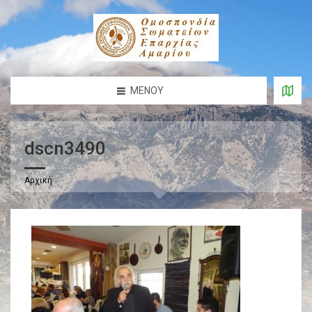
ΜΕΝΟΎ
dscn3490
Αρχική