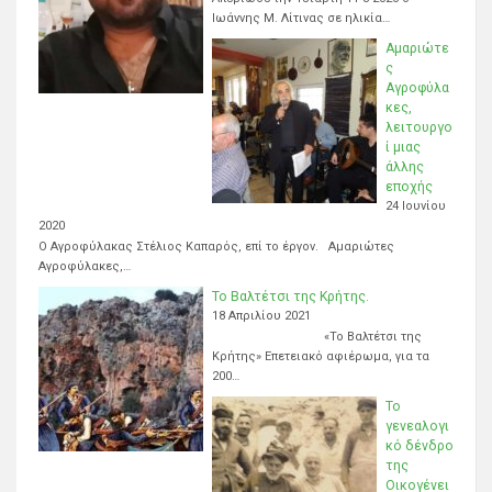
Ιωάννης Μ. Λίτινας σε ηλικία…
Αμαριώτε
ς
Αγροφύλα
κες,
λειτουργο
ί μιας
άλλης
εποχής
24 Ιουνίου
2020
Ο Αγροφύλακας Στέλιος Καπαρός, επί το έργον. Αμαριώτες
Αγροφύλακες,…
Το Βαλτέτσι της Κρήτης.
18 Απριλίου 2021
«Το Βαλτέτσι της
Κρήτης» Επετειακό αφιέρωμα, για τα
200…
Το
γενεαλογι
κό δένδρο
της
Οικογένει