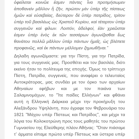
ὀφείλεται κοινῶε ἐσμεν πάντες ἴνα προτιμήσωμεν
ἀποθανεὶν μᾶλλον ἢ ζῆν, πρώτον μὲν ὑπὲρ τῆς πίστεως
ἠμῶν καὶ εὐσεβείας, δεύτερον δὲ ὑπὲρ πατρίδος, τρίτον
ὑπὲρ τοῦ βασιλέως ὡς Χριστοῦ Κυρίου, καὶ τέταρτον ὑπὲρ
συγγενῶν καὶ φίλων. Λοιπόν, ἀδελφοί, ἐὰν χρεῶσται
ἐσμεν ὑπὲρ ἑνὸς ἐκ τῶν τεσσάρων ἀγωνίζεσθαι ἕως
θανάτου πολλῶ μᾶλλον ὑπὲρ πάντων ἠμεῖς, ὡς βλέπετε
προφανῶς, καὶ ἐκ πάντων μέλλομεν ζημιωθῆναι.”
Δηλαδη αγωνιζόμαστε: για την Πίστη, για την Πατρίδα,
για τους συγγενείς μας. Προσθέτει και τον βασιλέα, διότι
εκείνο ήταν το πολίτευμα της εποχής. Όμως το τρίπτυχο
Πίστη, Πατρίδα, συγγενείς, που αναφέρει ο τελευταίος
Αυτοκράτορας, μας συνδέει με τον όρκο των αρχαίων
Αθηναίων εφήβων και με τον παιάνα των
Σαλαμινομάχων, το "Ίτε παίδες Ελλήνων" και φθάνει
αυτή η Ελληνική Διάρκεια μέχρι την προκήρυξη του
Αλεξάνδρου Υψηλάντη, που έγραφε τον Φεβρουάριο του
1821 "Μάχου υπέρ Πίστεως και Πατρίδος", και μέχρι τα
λόγια του Κολοκοτρώνη προς τους μαθητές του πρώτου
Γυμνασίου της Ελεύθερης πλέον Αθήνας: "Όταν πιάσαμε
τ' άρματα είπαμε πρώτα υπέρ Πίστεως και ύστερα υπέρ