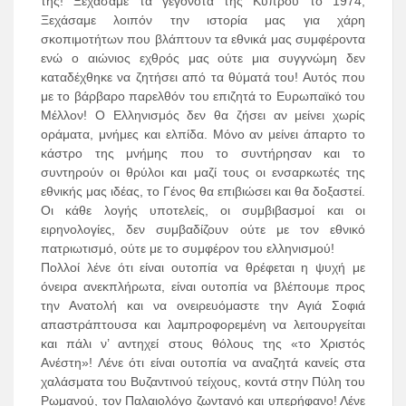
της! Ξεχάσαμε τα γεγονότα της Κύπρου το 1974;
Ξεχάσαμε λοιπόν την ιστορία μας για χάρη
σκοπιμοτήτων που βλάπτουν τα εθνικά μας συμφέροντα
ενώ ο αιώνιος εχθρός μας ούτε μια συγγνώμη δεν
καταδέχθηκε να ζητήσει από τα θύματά του! Αυτός που
με το βάρβαρο παρελθόν του επιζητά το Ευρωπαϊκό του
Μέλλον! Ο Ελληνισμός δεν θα ζήσει αν μείνει χωρίς
οράματα, μνήμες και ελπίδα. Μόνο αν μείνει άπαρτο το
κάστρο της μνήμης που το συντήρησαν και το
συντηρούν οι θρύλοι και μαζί τους οι ενσαρκωτές της
εθνικής μας ιδέας, το Γένος θα επιβιώσει και θα δοξαστεί.
Οι κάθε λογής υποτελείς, οι συμβιβασμοί και οι
ειρηνολογίες, δεν συμβαδίζουν ούτε με τον εθνικό
πατριωτισμό, ούτε με το συμφέρον του ελληνισμού!
Πολλοί λένε ότι είναι ουτοπία να θρέφεται η ψυχή με
όνειρα ανεκπλήρωτα, είναι ουτοπία να βλέπουμε προς
την Ανατολή και να ονειρευόμαστε την Αγιά Σοφιά
απαστράπτουσα και λαμπροφορεμένη να λειτουργείται
και πάλι ν’ αντηχεί στους θόλους της «το Χριστός
Ανέστη»! Λένε ότι είναι ουτοπία να αναζητά κανείς στα
χαλάσματα του Βυζαντινού τείχους, κοντά στην Πύλη του
Ρωμανού, τον Παλαιολόγο ζωντανό και υπερήφανο! Λένε