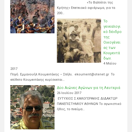
«Το Βαλτέτσι της
Κρήτης» Επετειακό αφιέρωμα, για τα
200…
Το
γενεαλογι
κό δένδρο
της
Οικογένει
ας των
Κουμεντά
δων.
4 Μαΐου
2017
Πηγή Εμμανουήλ Κουμεντάκης – Σπήλι. ekoument@otenet.gr Το
επίθετο Κουμεντάκης ευρίσκεται…
Δύο Αιώνες Αγώνων για τη Λευτεριά
26 Ιουλίου 2017
ΕΥΤΥΧΙΟΣ Σ.ΚΑΛΟΓΕΡΑΚΗΣ ΔΙΔΑΚΤΩΡ
ΠΑΝΕΠΙΣΤΗΜΙΟΥ ΑΘΗΝΩΝ Το αγωνιστικό
ήθος, το πνεύμα…