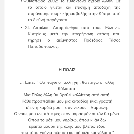
•
Φθινόπωρο 2002: Το εθνοκτόνο σχέδιο Αννάν, με
το οποίο γίνεται και επίσημη αποδοχή της
παράνομης τουρκικής εισβολής στην Κύπρο από
το διεθνή παράγοντα
•
24 Απριλιου Απορρίφθηκε από τους Έλληνες
Κυπρίους μετά την υπερήφανη στάση που
τήρησε ο αείμνηστος Πρόεδρος Τάσος
Παπαδόπουλος.
Η ΠΟΛΙΣ
… Είπες " Θα πάγω σ΄ άλλη γη , θα πάγω σ΄ άλλη
θάλασσα.
Μια Πόλις άλλη θα βρεθεί καλλίτερη από αυτή.
Κάθε προσπάθεια μου μια καταδίκη είναι γραφτή
κ΄ειν΄η καρδιά μου – σαν νεκρός – θαμμένη.
Ο νους μου ως πότε μες στον μαρασμόν αυτόν θα μένει.
Οπου το μάτι μου γυρίσω, όπου κι άν δω
ερείπια μαύρα της ζωής μου βλέπω εδώ,
που τόσα χρόνια πέρασα και ρήμαξα και χάλασα "