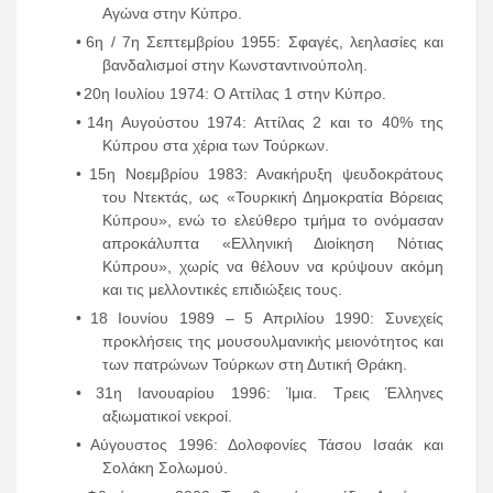
Αγώνα στην Κύπρο.
•
6η / 7η Σεπτεμβρίου 1955: Σφαγές, λεηλασίες και
βανδαλισμοί στην Κωνσταντινούπολη.
•
20η Ιουλίου 1974: Ο Αττίλας 1 στην Κύπρο.
•
14η Αυγούστου 1974: Αττίλας 2 και το 40% της
Κύπρου στα χέρια των Τούρκων.
•
15η Νοεμβρίου 1983: Ανακήρυξη ψευδοκράτους
του Ντεκτάς, ως «Τουρκική Δημοκρατία Βόρειας
Κύπρου», ενώ το ελεύθερο τμήμα το ονόμασαν
απροκάλυπτα «Ελληνική Διοίκηση Νότιας
Κύπρου», χωρίς να θέλουν να κρύψουν ακόμη
και τις μελλοντικές επιδιώξεις τους.
•
18 Ιουνίου 1989 – 5 Απριλίου 1990: Συνεχείς
προκλήσεις της μουσουλμανικής μειονότητος και
των πατρώνων Τούρκων στη Δυτική Θράκη.
•
31η Ιανουαρίου 1996: Ίμια. Τρεις Έλληνες
αξιωματικοί νεκροί.
•
Αύγουστος 1996: Δολοφονίες Τάσου Ισαάκ και
Σολάκη Σολωμού.