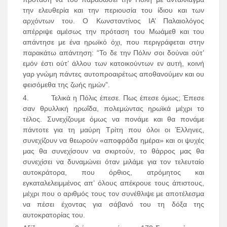
την ελευθερία και την περιουσία του ίδιου και των
αρχόντων του. Ο Κωνσταντίνος ΙΑ’ Παλαιολόγος
απέρριψε αμέσως την πρόταση του Μωάμεθ και του
απάντησε με ένα ηρωϊκό όχι, που περιγράφεται στην
παρακάτω απάντηση: “Το δε την Πόλιν σοι δούναι ούτ’
εμόν έστι ούτ’ άλλου των κατοικούντων εν αυτή, κοινή
γαρ γνώμη πάντες αυτοπροαιρέτως αποθανούμεν και ου
φεισόμεθα της ζωής ημών”.
4. Τελικά η Πόλις έπεσε. Πως έπεσε όμως; Έπεσε
σαν θρυλλική ηρωΐδα, πολεμώντας ηρωϊκά μέχρι το
τέλος. Συνεχίζουμε όμως να πονάμε και θα πονάμε
πάντοτε για τη μαύρη Τρίτη που όλοι οι Έλληνες,
συνεχίζουν να θεωρούν «αποφράδα ημέρα» και οι ψυχές
μας θα συνεχίσουν να σκιρτούν, το θάρρος μας θα
συνεχίσει να δυναμώνει όταν μιλάμε για τον τελευταίο
αυτοκράτορα, που όρθιος, ατρόμητος και
εγκαταλελειμμένος απ’ όλους απέκρουε τους άπιστους,
μέχρι που ο αριθμός τους τον συνέθλιψε με αποτέλεσμα
να πέσει έχοντας για σάβανό του τη δόξα της
αυτοκρατορίας του.