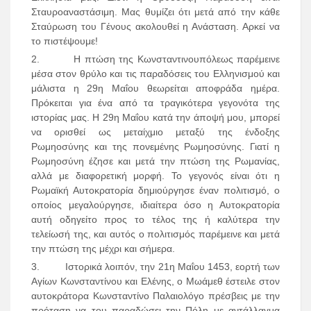
Σταυροαναστάσιμη. Μας θυμίζει ότι μετά από την κάθε
Σταύρωση του Γένους ακολουθεί η Ανάσταση. Αρκεί να
το πιστέψουμε!
2. Η πτώση της Κωνσταντινουπόλεως παρέμεινε
μέσα στον θρύλο και τις παραδόσεις του Ελληνισμού και
μάλιστα η 29η Μαΐου θεωρείται αποφράδα ημέρα.
Πρόκειται για ένα από τα τραγικότερα γεγονότα της
ιστορίας μας. Η 29η Μαΐου κατά την άποψή μου, μπορεί
να ορισθεί ως μεταίχμιο μεταξύ της ένδοξης
Ρωμηοσύνης και της πονεμένης Ρωμηοσύνης. Γιατί η
Ρωμηοσύνη έζησε και μετά την πτώση της Ρωμανίας,
αλλά με διαφορετική μορφή. Το γεγονός είναι ότι η
Ρωμαϊκή Αυτοκρατορία δημιούργησε έναν πολιτισμό, ο
οποίος μεγαλούργησε, ιδιαίτερα όσο η Αυτοκρατορία
αυτή οδηγείτο προς το τέλος της ή καλύτερα την
τελείωσή της, και αυτός ο πολιτισμός παρέμεινε και μετά
την πτώση της μέχρι και σήμερα.
3. Ιστορικά λοιπόν, την 21η Μαΐου 1453, εορτή των
Αγίων Κωνσταντίνου και Ελένης, ο Μωάμεθ έστειλε στον
αυτοκράτορα Κωνσταντίνο Παλαιολόγο πρέσβεις με την
πρόταση να του παραδώσει την Πόλη με αντάλλαγμα