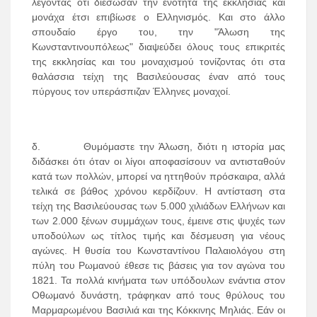
λέγοντας ότι διέσωσαν την ενότητα της εκκλησίας και
μονάχα έτσι επιβίωσε ο Ελληνισμός. Και στο άλλο
σπουδαίο έργο του, την "Άλωση της
Κωνσταντινουπόλεως" διαψεύδει όλους τους επικριτές
της εκκλησίας και του μοναχισμού τονίζοντας ότι στα
θαλάσσια τείχη της Βασιλεύουσας έναν από τους
πύργους τον υπεράσπιζαν Έλληνες μοναχοί.
δ. Θυμόμαστε την Άλωση, διότι η ιστορία μας
διδάσκει ότι όταν οι λίγοι αποφασίσουν να αντισταθούν
κατά των πολλών, μπορεί να ηττηθούν πρόσκαιρα, αλλά
τελικά σε βάθος χρόνου κερδίζουν. Η αντίσταση στα
τείχη της Βασιλεύουσας των 5.000 χιλιάδων Ελλήνων και
των 2.000 ξένων συμμάχων τους, έμεινε στις ψυχές των
υποδούλων ως τίτλος τιμής και δέσμευση για νέους
αγώνες. Η θυσία του Κωνσταντίνου Παλαιολόγου στη
πύλη του Ρωμανού έθεσε τις βάσεις για τον αγώνα του
1821. Τα πολλά κινήματα των υπόδουλων ενάντια στον
Οθωμανό δυνάστη, τράφηκαν από τους θρύλους του
Μαρμαρωμένου Βασιλιά και της Κόκκινης Μηλιάς. Εάν οι