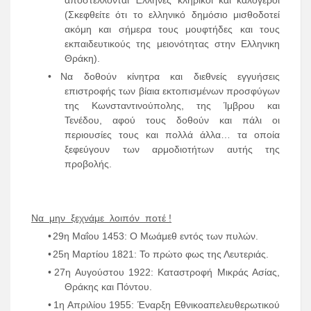
αποστέλλονται Έλληνες κληρικοί και καλόγεροι
(Σκεφθείτε ότι το ελληνικό δημόσιο μισθοδοτεί
ακόμη και σήμερα τους μουφτήδες και τους
εκπαιδευτικούς της μειονότητας στην Ελληνικη
Θράκη).
•
Να δοθούν κίνητρα και διεθνείς εγγυήσεις
επιστροφής των βίαια εκτοπισμένων προσφύγων
της Κωνσταντινούπολης, της Ίμβρου και
Τενέδου, αφού τους δοθούν και πάλι οι
περιουσίες τους και πολλά άλλα… τα οποία
ξεφεύγουν των αρμοδιοτήτων αυτής της
προβολής.
Να μην ξεχνάμε λοιπόν ποτέ !
•
29η Μαΐου 1453: Ο Μωάμεθ εντός των πυλών.
•
25η Μαρτίου 1821: Το πρώτο φως της Λευτεριάς.
•
27η Αυγούστου 1922: Καταστροφή Μικράς Ασίας,
Θράκης και Πόντου.
•
1η Απριλίου 1955: Έναρξη Εθνικοαπελευθερωτικού