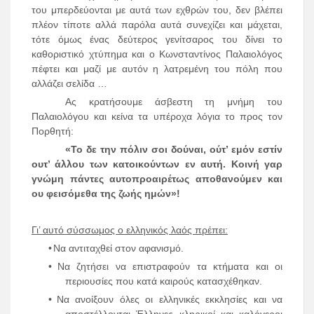
του μπερδεύονται με αυτά των εχθρών του, δεν βλέπει
πλέον τίποτε αλλά παρόλα αυτά συνεχίζει και μάχεται,
τότε όμως ένας δεύτερος γενίτσαρος του δίνει το
καθοριστικό χτύπημα και ο Κωνσταντίνος Παλαιολόγος
πέφτει και μαζί με αυτόν η λατρεμένη του πόλη που
αλλάζει σελίδα …
Ας κρατήσουμε άσβεστη τη μνήμη του
Παλαιολόγου και κείνα τα υπέροχα λόγια το προς τον
Πορθητή:
«Το δε την πόλιν σοι δούναι, ούτ’ εμόν εστίν
ουτ’ άλλου των κατοικούντων εν αυτή. Κοινή γαρ
γνώμη πάντες αυτοπροαιρέτως αποθανούμεν και
ου φεισόμεθα της ζωής ημών»!
Γι’ αυτό σύσσωμος ο ελληνικός λαός πρέπει:
•
Να αντιταχθεί στον αφανισμό.
•
Να ζητήσει να επιστραφούν τα κτήματα και οι
περιουσίες που κατά καιρούς κατασχέθηκαν.
•
Να ανοίξουν όλες οι ελληνικές εκκλησίες και να