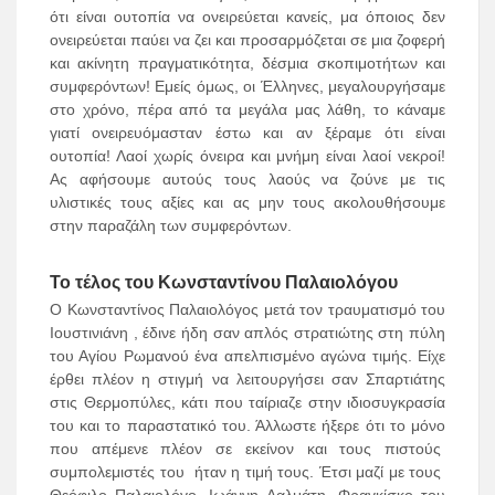
ότι είναι ουτοπία να ονειρεύεται κανείς, μα όποιος δεν
ονειρεύεται παύει να ζει και προσαρμόζεται σε μια ζοφερή
και ακίνητη πραγματικότητα, δέσμια σκοπιμοτήτων και
συμφερόντων! Εμείς όμως, οι Έλληνες, μεγαλουργήσαμε
στο χρόνο, πέρα από τα μεγάλα μας λάθη, το κάναμε
γιατί ονειρευόμασταν έστω και αν ξέραμε ότι είναι
ουτοπία! Λαοί χωρίς όνειρα και μνήμη είναι λαοί νεκροί!
Ας αφήσουμε αυτούς τους λαούς να ζούνε με τις
υλιστικές τους αξίες και ας μην τους ακολουθήσουμε
στην παραζάλη των συμφερόντων.
Το τέλος του Κωνσταντίνου Παλαιολόγου
Ο Κωνσταντίνος Παλαιολόγος μετά τον τραυματισμό του
Ιουστινιάνη , έδινε ήδη σαν απλός στρατιώτης στη πύλη
του Αγίου Ρωμανού ένα απελπισμένο αγώνα τιμής. Είχε
έρθει πλέον η στιγμή να λειτουργήσει σαν Σπαρτιάτης
στις Θερμοπύλες, κάτι που ταίριαζε στην ιδιοσυγκρασία
του και το παραστατικό του. Άλλωστε ήξερε ότι το μόνο
που απέμενε πλέον σε εκείνον και τους πιστούς
συμπολεμιστές του ήταν η τιμή τους. Έτσι μαζί με τους