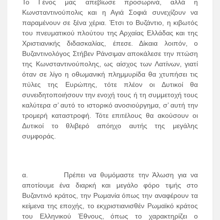
Το Γένος μας απεβίωσε προσωρινά, αλλά η
Κωνσταντινούπολις και η Αγιά Σοφιά συνεχίζουν να
παραμένουν σε ξένα χέρια. Έτσι το Βυζάντιο, η κιβωτός
του πνευματικού πλούτου της Αρχαίας Ελλάδας και της
Χριστιανικής διδασκαλίας, έπεσε. Δίκαια λοιπόν, ο
Βυζαντινολόγος Στήβεν Ράνσιμαν αποκάλεσε την πτώση
της Κωνσταντινούπολης, ως αίσχος των Λατίνων, γιατί
όταν σε λίγο η οθωμανική πλημμυρίδα θα χτυπήσει τις
πύλες της Ευρώπης, τότε πλέον οι Δυτικοί θα
συνειδητοποιήσουν την ενοχή τους ή τη συμμετοχή τους
καλύτερα σ’ αυτό το ιστορικό ανοσιούργημα, σ’ αυτή την
τρομερή καταστροφή. Τότε επιτέλους θα ακούσουν οι
Δυτικοί το θλιβερό απόηχο αυτής της μεγάλης
συμφοράς.
α. Πρέπει να θυμόμαστε την Άλωση για να
αποτίουμε ένα διαρκή και μεγάλο φόρο τιμής στο
Βυζαντινό κράτος, την Ρωμανία όπως την αναφέρουν τα
κείμενα της εποχής, το εκχριστιανισθέν Ρωμαϊκό κράτος
του Ελληνικού Έθνους, όπως το χαρακτηρίζει ο