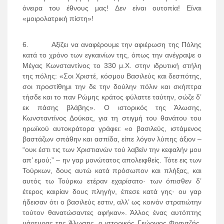
όνειρα του έθνους μας! Δεν είναι ουτοπία! Είναι
«μοιρολατρική πίστη»!
6. Αξίζει να αναφέρουμε την αφιέρωση της Πόλης
κατά το χρόνο των εγκαινίων της, όπως την ανέγραψε ο
Μέγας Κωνσταντίνος το 330 μ.Χ. στην ιδρυτική στήλη
της πόλης: «Σοι Χριστέ, κόσμου Βασιλεύς και δεσπότης,
σοι προστίθημι την δε την δούλην πόλιν και σκήπτρα
τήσδε και το παν Ρώμης κράτος φύλαττε ταύτην, σώζε δ’
εκ πάσης βλάβης». Ο ιστορικός της Άλωσης,
Κωνσταντίνος Δούκας, για τη στιγμή του θανάτου του
ηρωϊκού αυτοκράτορα γράφει: «ο βασιλεύς, ιστάμενος
βαστάζων σπάθην και ασπίδα, είπε λόγον λύπης άξιον –
“ουκ έστι τις των Χριστιανών τού λαβείν την κεφαλήν μου
απ’ εμού;” – ην γαρ μονώτατος απολειφθείς. Τότε εις των
Τούρκων, δους αυτώ κατά πρόσωπον και πλήξας, και
αυτός τω Τούρκω ετέραν εχαρίσατο· των όπισθεν δ’
έτερος καιρίαν δους πληγήν, έπεσε κατά γης· ου γαρ
ήδεισαν ότι ο βασιλεύς εστιν, αλλ’ ως κοινόν στρατιώτην
τούτον θανατώσαντες αφήκαν». Άλλος ένας αυτόπτης
μάρτυρας της Άλωσης, ο ιστορικός Γεώργιος Φραντζής,