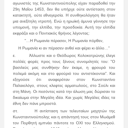
αγωνιστές της Κωνσταντινούπολης είχαν παραδοθεί την
29η Μαΐου 1453, δεν θα υπήρχε ούτε αντίσταση στον
κατακτητή, ούτε εθνεγερσία. Η συνθηκολόγηση θα ήταν
μια ανεξίτηλη ντροπή. Ενώ η ηρωϊκή άμυνα γέννησε την
υπομονή, την ελπίδα, την προσδοκία. Αυτή την ελπίδα
εκφράζει και ο Ποντιακός θρήνος λέγοντας:
"…Η Ρωμανία πέρασεν, Η Ρωμανία πόρθεν,
Η Ρωμανία κι αν πέρασεν ανθεί και φέρει κι άλλο…"
ε. Ά
λλωστε και ο Θεόδωρος Κολοκοτρώνης έλεγε
πολλές φορές προς τους ξένους συνομιλητές του: "Ο
βασιλεύς μας συνθήκην δεν έκαμε, η φρουρά του
πολεμά ακόμη και στο φρούριό του αντιστέκονται". Και
εξηγούσε ότι αναφερόταν στον Κωνσταντίνο
Παλαιολόγο, στους κλεφτες αρματωλούς, στο Σούλι και
στη Μάνη. Οι πεσόντες κατά την άλωση μας δώρισαν το
δικαίωμα στην Μεγάλη ιδέα. Και χωρίς Μεγάλες ιδέες τα
έθνη δεν πάνε μπροστά.
στ. Η αντίσταση των τελευταίων μαχητών της
Κωνσταντινούπολης και η απάντησή τους στον Μωάμεθ
τον Πορθητή εμπνέει πάντοτε το ΟΧΙ του Ελληνισμού.