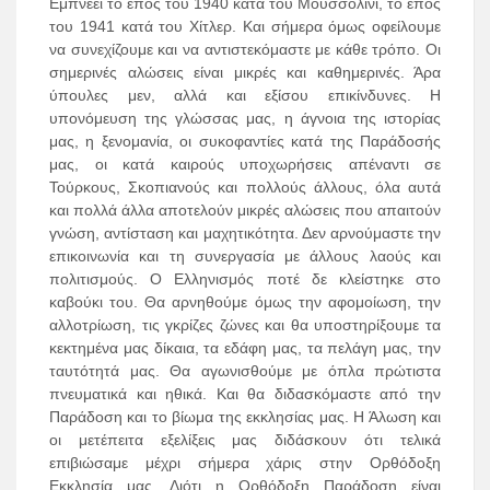
Εμπνέει το έπος του 1940 κατά του Μουσσολίνι, το έπος
του 1941 κατά του Χίτλερ. Και σήμερα όμως οφείλουμε
να συνεχίζουμε και να αντιστεκόμαστε με κάθε τρόπο. Οι
σημερινές αλώσεις είναι μικρές και καθημερινές. Άρα
ύπουλες μεν, αλλά και εξίσου επικίνδυνες. Η
υπονόμευση της γλώσσας μας, η άγνοια της ιστορίας
μας, η ξενομανία, οι συκοφαντίες κατά της Παράδοσής
μας, οι κατά καιρούς υποχωρήσεις απέναντι σε
Τούρκους, Σκοπιανούς και πολλούς άλλους, όλα αυτά
και πολλά άλλα αποτελούν μικρές αλώσεις που απαιτούν
γνώση, αντίσταση και μαχητικότητα. Δεν αρνούμαστε την
επικοινωνία και τη συνεργασία με άλλους λαούς και
πολιτισμούς. Ο Ελληνισμός ποτέ δε κλείστηκε στο
καβούκι του. Θα αρνηθούμε όμως την αφομοίωση, την
αλλοτρίωση, τις γκρίζες ζώνες και θα υποστηρίξουμε τα
κεκτημένα μας δίκαια, τα εδάφη μας, τα πελάγη μας, την
ταυτότητά μας. Θα αγωνισθούμε με όπλα πρώτιστα
πνευματικά και ηθικά. Και θα διδασκόμαστε από την
Παράδοση και το βίωμα της εκκλησίας μας. Η Άλωση και
οι μετέπειτα εξελίξεις μας διδάσκουν ότι τελικά
επιβιώσαμε μέχρι σήμερα χάρις στην Ορθόδοξη
Εκκλησία μας. Διότι η Ορθόδοξη Παράδοση είναι