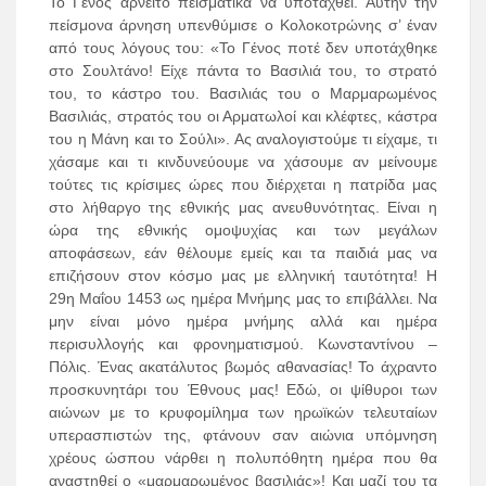
Το Γένος αρνείτο πεισματικά να υποταχθεί. Αυτήν την
πείσμονα άρνηση υπενθύμισε ο Κολοκοτρώνης σ’ έναν
από τους λόγους του: «Το Γένος ποτέ δεν υποτάχθηκε
στο Σουλτάνο! Είχε πάντα το Βασιλιά του, το στρατό
του, το κάστρο του. Βασιλιάς του ο Μαρμαρωμένος
Βασιλιάς, στρατός του οι Αρματωλοί και κλέφτες, κάστρα
του η Μάνη και το Σούλι». Ας αναλογιστούμε τι είχαμε, τι
χάσαμε και τι κινδυνεύουμε να χάσουμε αν μείνουμε
τούτες τις κρίσιμες ώρες που διέρχεται η πατρίδα μας
στο λήθαργο της εθνικής μας ανευθυνότητας. Είναι η
ώρα της εθνικής ομοψυχίας και των μεγάλων
αποφάσεων, εάν θέλουμε εμείς και τα παιδιά μας να
επιζήσουν στον κόσμο μας με ελληνική ταυτότητα! Η
29η Μαΐου 1453 ως ημέρα Μνήμης μας το επιβάλλει. Να
μην είναι μόνο ημέρα μνήμης αλλά και ημέρα
περισυλλογής και φρονηματισμού. Κωνσταντίνου –
Πόλις. Ένας ακατάλυτος βωμός αθανασίας! Το άχραντο
προσκυνητάρι του Έθνους μας! Εδώ, οι ψίθυροι των
αιώνων με το κρυφομίλημα των ηρωϊκών τελευταίων
υπερασπιστών της, φτάνουν σαν αιώνια υπόμνηση
χρέους ώσπου νάρθει η πολυπόθητη ημέρα που θα
αναστηθεί ο «μαρμαρωμένος βασιλιάς»! Και μαζί του τα