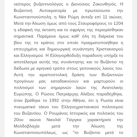
νεότερος βυζαντινολόγος ο Διονύσιος Ζακυνθηνός. Η
Βυζαντινή Αυτοκρατορία με πρωτεύουσα την
Κωνσταντινούπολη, η Νέα Ρώμη άντεξε επί 11 αιώνες.
Μετά την Άλωση όμως από τους Σταυροφόρους το 1204
η εδαφική της έκταση και το σφρίγος της περιορίσθηκαν
σημαντικά. Παρέμεινε όμως καθ' όλη τη διάρκεια του
βίου της το κράτος στο οποίο πραγματοποιήθηκε η
επιτυχημένη και δημιουργική συνάντηση Χριστιανισμού
και Ελληνισμού. Η Ελληνορθόδοξη παράδοση υπήρξε το
αποτέλεσμα αυτής της συνάντησης και το Βυζάντιο τη
διέδωσε με ειρηνικό τρόπο στους γειτονικούς λαούς του.
Αυτή την ιεραποστολική δράση των Βυζαντινών
προγόνων μας καταδεικνύουν και μαρτυρούν οι
πολιτισμοί των σημερινών λαών της Ανατολικής
Ευρώπης. Ο Ρώσος Πατριάρχης Αλέξιος παραδέχθηκε,
όταν βρέθηκε το 1992 στην Αθήνα, ότι η Ρωσία είναι
πνευματικό τέκνο του Ελληνοχριστιανικού πολιτισμού
του Βυζαντίου. Ο Ρουμάνος Ιστορικός και πολιτικός του
20ου αιώνα Νικολάϊ Γιόργκα χαρακτήρισε την
Μολδοβλαχία μετά την Άλωση της
Κωνσταντινουπόλεως, ως "το Βυζάντιο μετά το