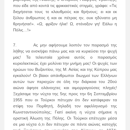
που είδε από κοντά τις φρικιαστικές στιγμές, γράφει: «Τις
διηγήσεται τους τε κλαυθμούς και θρήνους; ει και εκ
ξύλου άνθρωπος ή και εκ πέτρας ην, ουκ ηδύνατο μη
θρηνήσαι!». «Ω, φρίξον ήλιε! Ω, στέναξον γη! Εάλω η
Πόλις…!»
7. Ας μην αφήσουμε λοιπόν τον πειρασμό της
λήθης να ενσκήψει πάνω μας και να κυριεύσει την ψυχή
μας! Τα τελευταία χρόνια αυτός ο πειρασμός
κυριολεκτικώς έχει μολύνει την μνήμη μας! Οι ψυχές των
ηρώων του Βυζαντίου, της Μ. Ασίας και της Κύπρου μας
εγκαλούν! Οι βίαιοι απάνθρωποι διωγμοί των Ελλήνων
αυτών των περιοχών σε όλη την διάρκεια του 20ού
αιώνα άφησε ολάνοιχτες και αιμορραγούσες πληγές!
Ξεχάσαμε την νύχτα της 5ης προς την 6η Σεπτεμβρίου
1955 που οι Τούρκοι πέτυχαν ότι δεν κατάφεραν τα
στίφη του Πορθητή, δηλαδή τον αφελληνισμό της
Κωνσταντινούπολης; Γιατί εκείνη η νύχτα σήμανε η
οριστική Άλωση της Πόλης. Οι Τούρκοι επέτυχαν μέσα
σε μια νύχτα ό,τι δεν πέτυχαν σε πέντε αιώνες κατοχής