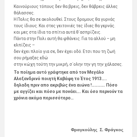
Καινούριους τόπους δεν θα βρεις, δεν θάβρεις άλλες
θάλασσες.
Η Πολις θα σε ακολουθεί. Στους δρομους θα γυρνάς
τους ίδιους. Και στες γειτονιές τες ίδιες θα γερνάς.
και μες στα ίδια τα σπίτια αυτά θ΄ασπρίζεις.
Πάντα στην Πολι αυτή θα φθάνεις. Για τα αλλού – μη
ελπίζεις –
δεν έχει πλοίο για σε, δεν έχει οδό. Ετσι που τη ζωή
σου ρήμαξες εδώ
στην κώχη τούτη την μικρή, σ΄ολην την γη την χάλασες.
Το ποίημα αυτό γράφτηκε από τον Μεγάλο
Αλεξανδρινό ποιητή Καβάφη το Έτος 1913…..
δηλαδη πριν απο ακριβώς ένα αιώνα !…………. Πόσο
με αγγίζει και πόσο με πονάει…. Και όσο περνούν τα
χρόνια ακόμα περισσότερο…
Φραγκούλης Σ. Φράγκος