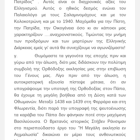
Πατρίδος" . Αυτές είναι οι διαχρονικές αξίες του
Ελληνισμού. Αυτός ο ηθικός δεσμός ενώνει τον
Παλαιολόγο με τους Σαλαμινομάχους και με τον
Κολοκοτρώνη και με το 1940. Μαχόμεθα για την Πίστη,
την Πατρίδα, την Οικογένεια όσο κι αν κάποιοι μας
χαρακτηρίζουν ….αναχρονιστικούς. Τιμώντας την μνήμη
των προδρόμων και των μαρτύρων της Ελληνικής
Διάρκειας εμείς γι' αυτά θα συνεχίζουμε να αγωνιζόμαστε!
γ. Θυμόμαστε τα γεγονότα της εποχής πριν και
γύρω από την άλωση, διότι μας διδάσκουν την πολύτιμη
συμβολή της Ορθόδοξης εκκλησίας μας στην επιβίωση
του Γένους μας. Λίγο πριν από την άλωση, η
αυτοκρατορική εξουσία πίστεψε μάταια, ότι αν
υπογράψουμε την υποταγή της Ορθοδοξίας στον Πάπα,
θα έχουμε τη μεγάλη βοήθεια από τη Δύση κατά των
Οθωμανών. Μεταξύ 1438 και 1439 στη Φερράρα και στη
Φλωρεντία, διότι παρά την υπογραφή της ψευτοένωσης
τα καράβια του Πάπα δεν φάνηκαν ποτέ στην μαχόμενη
Βασιλεύουσα. Ο Βρετανός ιστορικός Στήβεν Ράνσιμαν
στο περισπούδαστο έργο του "Η Μεγάλη εκκλησία εν
Αιχμαλωσία" δικαιώνει εν μέρει τους ανθενωτικούς