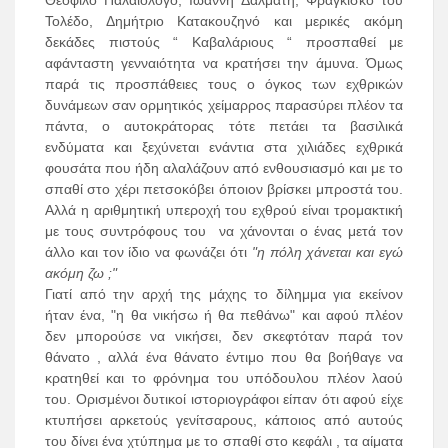
Θεόφιλο Παλαιολόγο, Ιωάννη Δαλμάτη, Φραγκίσκο του
Τολέδο, Δημήτριο Κατακουζηνό και μερικές ακόμη
δεκάδες πιστούς “ Καβαλάριους “ προσπαθεί με
αφάνταστη γενναιότητα να κρατήσει την άμυνα. Όμως
παρά τις προσπάθειες τους ο όγκος των εχθρικών
δυνάμεων σαν ορμητικός χείμαρρος παρασύρει πλέον τα
πάντα, ο αυτοκράτορας τότε πετάει τα βασιλικά
ενδύματα και ξεχύνεται ενάντια στα χιλιάδες εχθρικά
φουσάτα που ήδη αλαλάζουν από ενθουσιασμό και με το
σπαθί στο χέρι πετσοκόβει όποιον βρίσκει μπροστά του.
Αλλά η αριθμητική υπεροχή του εχθρού είναι τρομακτική
με τους συντρόφους του να χάνονται ο ένας μετά τον
άλλο και τον ίδιο να φωνάζει ότι
"η πόλη χάνεται και εγώ
ακόμη ζω ;"
Γιατί από την αρχή της μάχης το δίλημμα για εκείνον
ήταν ένα, "η θα νικήσω ή θα πεθάνω" και αφού πλέον
δεν μπορούσε να νικήσει, δεν σκεφτόταν παρά τον
θάνατο , αλλά ένα θάνατο έντιμο που θα βοήθαγε να
κρατηθεί και το φρόνημα του υπόδουλου πλέον λαού
του. Ορισμένοι δυτικοί ιστοριογράφοι είπαν ότι αφού είχε
κτυπήσει αρκετούς γενίτσαρους, κάποιος από αυτούς
του δίνει ένα χτύπημα με το σπαθί στο κεφάλι , τα αίματα