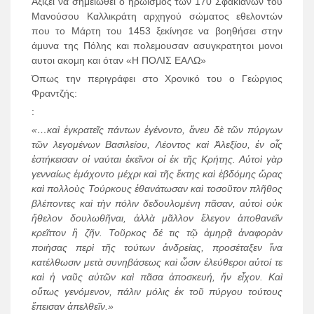
Αξίζει να σημειωθεί ο ηρωισμός των 170 Σφακιανών του
Μανούσου Καλλικράτη αρχηγού σώματος εθελοντών
που το Μάρτη του 1453 ξεκίνησε να βοηθήσει στην
άμυνα της Πόλης και πολεμουσαν ασυγκρατητοι μονοι
αυτοι ακομη και όταν «Η ΠΟΛΙΣ ΕΑΛΩ»
Όπως την περιγράφει στο Χρονικό του ο Γεώργιος
Φραντζής:
:
«…καὶ ἐγκρατεῖς πάντων ἐγένοντο, ἄνευ δὲ τῶν πύργων
τῶν λεγομένων Βασιλείου, Λέοντος καὶ Ἀλεξίου, ἐν οἶς
ἑστήκεισαν οἱ ναύται ἐκεῖνοι οἱ ἐκ τῆς Κρήτης. Αὐτοὶ γὰρ
γενναίως ἐμάχοντο μέχρι καὶ τῆς ἕκτης καὶ ἑβδόμης ὥρας
καὶ πολλοὺς Τούρκους ἐθανάτωσαν καὶ τοσοῦτον πλῆθος
βλέποντες καὶ τὴν πόλιν δεδουλομένη πᾶσαν, αὐτοὶ οὐκ
ἤθελον δουλωθῆναι, ἀλλὰ μᾶλλον ἔλεγον ἀποθανεῖν
κρεῖττον ἢ ζῆν. Τοῦρκος δέ τις τῷ ἀμηρᾷ ἀναφορὰν
ποιὴσας περὶ τῆς τούτων ἀνδρείας, προσέταξεν ἵνα
κατέλθωσιν μετὰ συνηβάσεως καὶ ὦσιν ἐλεύθεροι αὐτοί τε
καὶ ἡ ναῦς αὐτῶν καὶ πᾶσα ἀποσκευή, ἥν εἶχον. Καὶ
οὕτως γενόμενον, πάλιν μόλις ἐκ τοῦ πύργου τούτους
ἔπεισαν ἀπελθεῖν.»