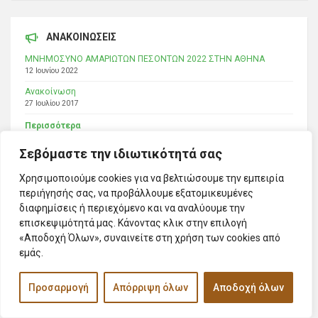
ΑΝΑΚΟΙΝΩΣΕΙΣ
ΜΝΗΜΟΣΥΝΟ ΑΜΑΡΙΩΤΩΝ ΠΕΣΟΝΤΩΝ 2022 ΣΤΗΝ ΑΘΗΝΑ
12 Ιουνίου 2022
Ανακοίνωση
27 Ιουλίου 2017
Περισσότερα
Σεβόμαστε την ιδιωτικότητά σας
Χρησιμοποιούμε cookies για να βελτιώσουμε την εμπειρία
ΕΠΙΚΕΊΜΕΝΕΣ ΕΚΔΗΛΏΣΕΙΣ
περιήγησής σας, να προβάλλουμε εξατομικευμένες
Δεν υπάρχουν επικείμενες εκδηλώσεις αυτή τη στιγμή.
διαφημίσεις ή περιεχόμενο και να αναλύουμε την
επισκεψιμότητά μας. Κάνοντας κλικ στην επιλογή
«Αποδοχή Όλων», συναινείτε στη χρήση των cookies από
εμάς.
Προσαρμογή
Απόρριψη όλων
Αποδοχή όλων