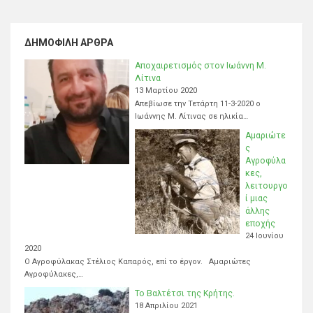
ΔΗΜΟΦΙΛΉ ΆΡΘΡΑ
Αποχαιρετισμός στον Ιωάννη Μ.
Λίτινα
13 Μαρτίου 2020
Απεβίωσε την Τετάρτη 11-3-2020 ο
Ιωάννης Μ. Λίτινας σε ηλικία…
Αμαριώτε
ς
Αγροφύλα
κες,
λειτουργο
ί μιας
άλλης
εποχής
24 Ιουνίου
2020
Ο Αγροφύλακας Στέλιος Καπαρός, επί το έργον. Αμαριώτες
Αγροφύλακες,…
Το Βαλτέτσι της Κρήτης.
18 Απριλίου 2021