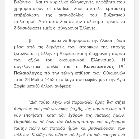
Βυζάντιο". Και το κυριλλικό ελληνογενές αλφάβητο που
χρησιμοποιούν οι σλαβικοί λαοί αποτελεί έμπρακτη
επιβεβαίωση της ακτινοβολίας του Βυζαντινού
πολιτισμού. Από αυτό λοιπόν τον πολιτισμό πρέπει να
διδασκόμαστε εμείς οι σύγχρονοι Έλληνες.
β. Πρέπει να θυμόμαστε την Άλωση, διότι
μέσα από τις διηγήσεις των ιστορικών της εποχής
ξετυλίγεται η Ελληνική Διάρκεια και η διαχρονική πορεία
των αξιών του οικουμενικού Ελληνισμού. Η
συγκλονιστική ομιλία του
o
Κωνσταντίνος ΙΑ΄
Παλαιολόγος
πό την τελική επίθεση των Οθωμανών
στις 28 Μαΐου 1453 στο λόγο που εκφώνησε στην Αγία
Σοφία μεταξύ άλλων ανέφερε:
“Διὰ τοῦτο λέγω καὶ παρακαλῶ ὑμᾶς ἴνα στῆτε
ἀνδρείως καὶ μετὰ γενναίας ψυχῆς, ὡς πάντοτε ἕως τοῦ
νῦν ἐποιήσατε, κατὰ τῶν ἐχθρῶν της πίστεως ἠμῶν.
Παραδίδωμι δὲ ὑμὶν τὴν ἐκλαμπροτάτην καὶ περίφημον
ταύτην πόλιν καὶ πατρίδα ἠμῶν καὶ βασιλεύουσαν τῶν
πόλεων. Καλῶς οὒν οἴδατε, ἀδελφοί, ὅτι διὰ τέσσερα τινὰ