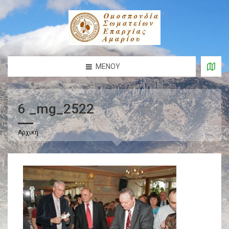
ΜΕΝΟΎ
6 _mg_2522
Αρχική