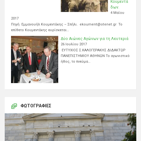
Κουμεντά
δων.
4 Μαΐου
2017
Πηγή Εμμανουήλ Κουμεντάκης – Σπήλι. ekoument@otenet.gr Το
επίθετο Κουμεντάκης ευρίσκεται…
Δύο Αιώνες Αγώνων για τη Λευτεριά
26 Ιουλίου 2017
ΕΥΤΥΧΙΟΣ Σ.ΚΑΛΟΓΕΡΑΚΗΣ ΔΙΔΑΚΤΩΡ
ΠΑΝΕΠΙΣΤΗΜΙΟΥ ΑΘΗΝΩΝ Το αγωνιστικό
ήθος, το πνεύμα…
ΦΩΤΟΓΡΑΦΊΕΣ