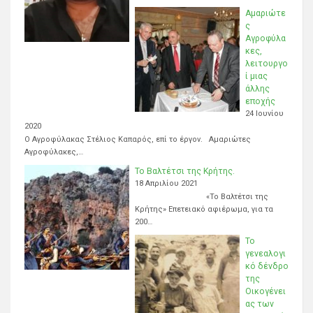
Αμαριώτε
ς
Αγροφύλα
κες,
λειτουργο
ί μιας
άλλης
εποχής
24 Ιουνίου
2020
Ο Αγροφύλακας Στέλιος Καπαρός, επί το έργον. Αμαριώτες
Αγροφύλακες,…
Το Βαλτέτσι της Κρήτης.
18 Απριλίου 2021
«Το Βαλτέτσι της
Κρήτης» Επετειακό αφιέρωμα, για τα
200…
Το
γενεαλογι
κό δένδρο
της
Οικογένει
ας των