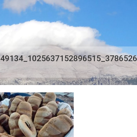
249134_1025637152896515_378652