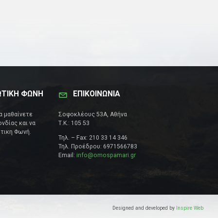
ΩΤΙΚΗ ΦΩΝΗ
ΕΠΙΚΟΙΝΩΝΊΑ
να μαθαίνετε
Σοφοκλέους 53Α, Αθήνα
νδίας και να
Τ.Κ.: 105 53
τικη Φωνή.
Τηλ. – Fax: 210 33 14 346
Τηλ. Προέδρου: 6971566783
Email:
info@omospamari.gr
Designed and developed by
Inspire Web