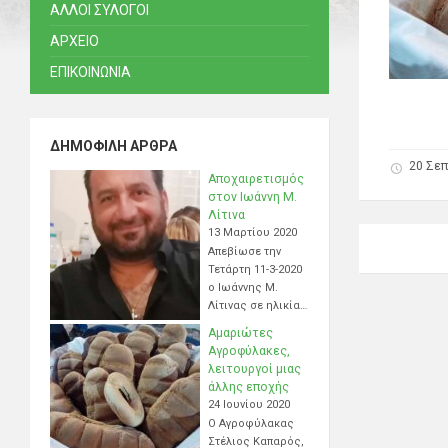
ΑΛΛΟΙ ΣΥΛΟΓΟΙ
ΑΡΧΕΙΟ
ΕΠΙΚΟΙΝΩΝΙΑ
ΔΗΜΟΦΙΛΉ ΆΡΘΡΑ
20 Σεπ
Αποχαιρετισμός
στον Ιωάννη Μ.
Λίτινα
13 Μαρτίου 2020
Απεβίωσε την
Τετάρτη 11-3-2020
ο Ιωάννης Μ.
Λίτινας σε ηλικία…
Αμαριώτες
Αγροφύλακες,
λειτουργοί μιας
άλλης εποχής
24 Ιουνίου 2020
Ο Αγροφύλακας
Στέλιος Καπαρός,