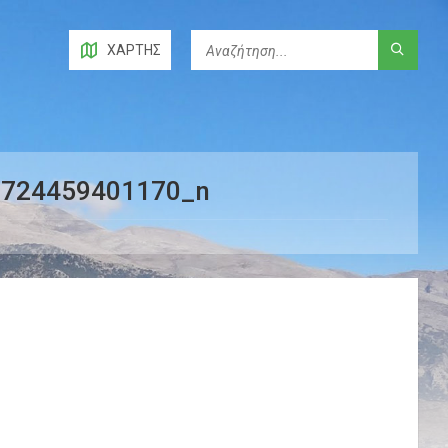
ΧΆΡΤΗΣ
6724459401170_n