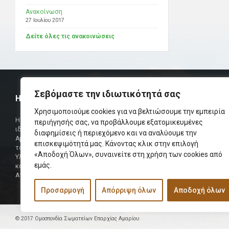
Ανακοίνωση
27 Ιουλίου 2017
Δείτε όλες τις ανακοινώσεις
Σεβόμαστε την ιδιωτικότητά σας
Η ΟΜΟΣΠΟΝΔΙΑ
ΧΡΗΣΙΜ
Χρησιμοποιούμε cookies για να βελτιώσουμε την εμπειρία
Τηλεφωνικό Κ
Η Ομοσπονδία Σωματείων Επαρχίας Αμαρίου
περιήγησής σας, να προβάλλουμε εξατομικευμένες
ιδρύθηκε και πήρε τη θέση της Ένωσης
διαφημίσεις ή περιεχόμενο και να αναλύουμε την
Δήμαρχος
Αμαριωτών, που λειτουργούσε από το 1966 μέχρι
επισκεψιμότητά μας. Κάνοντας κλικ στην επιλογή
Φαξ
το 1984.
«Αποδοχή Όλων», συναινείτε στη χρήση των cookies από
Υλοποιήθηκε σε συνεργασία των μελών του Δ.Σ
Περισσότερα
εμάς.
και των Δ.Σ των Αμαριώτικων Σωματείων της
Αττικής.
Προσαρμογή
Απόρριψη όλων
Αποδοχή όλων
© 2017 Ομοσπονδία Σωματείων Επαρχίας Αμαρίου