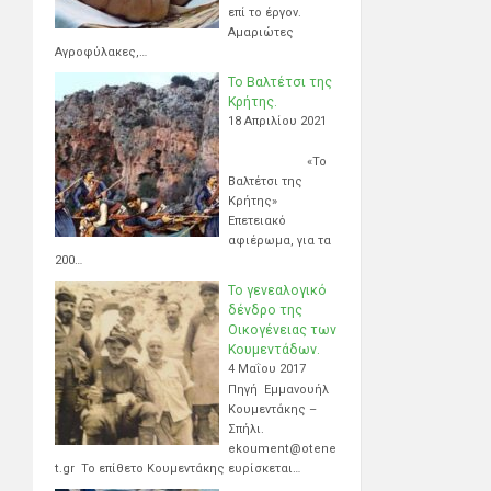
επί το έργον.
Αμαριώτες
Αγροφύλακες,…
Το Βαλτέτσι της
Κρήτης.
18 Απριλίου 2021
«Το
Βαλτέτσι της
Κρήτης»
Επετειακό
αφιέρωμα, για τα
200…
Το γενεαλογικό
δένδρο της
Οικογένειας των
Κουμεντάδων.
4 Μαΐου 2017
Πηγή Εμμανουήλ
Κουμεντάκης –
Σπήλι.
ekoument@otene
t.gr Το επίθετο Κουμεντάκης ευρίσκεται…