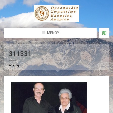
ΜΕΝΟΎ
311331
Αρχική