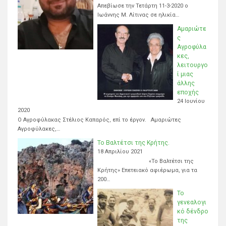
Απεβίωσε την Τετάρτη 11-3-2020 ο
Ιωάννης Μ. Λίτινας σε ηλικία…
Αμαριώτε
ς
Αγροφύλα
κες,
λειτουργο
ί μιας
άλλης
εποχής
24 Ιουνίου
2020
Ο Αγροφύλακας Στέλιος Καπαρός, επί το έργον. Αμαριώτες
Αγροφύλακες,…
Το Βαλτέτσι της Κρήτης.
18 Απριλίου 2021
«Το Βαλτέτσι της
Κρήτης» Επετειακό αφιέρωμα, για τα
200…
Το
γενεαλογι
κό δένδρο
της