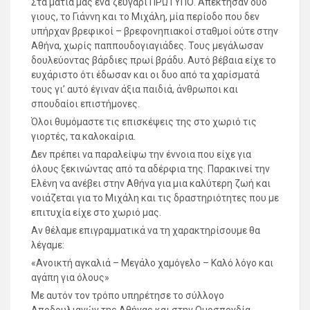
Στα μάτια μας ένα ζευγάρι ΠΡΩΤΥΠΟ. Απέκτησαν δύο
γιους, το Γιάννη και το Μιχάλη, μία περίοδο που δεν
υπήρχαν βρεφικοί – βρεφονηπιακοί σταθμοί ούτε στην
Αθήνα, χωρίς παππουδογιαγιάδες. Τους μεγάλωσαν
δουλεύοντας βάρδιες πρωί βράδυ. Αυτό βέβαια είχε το
ευχάριστο ότι έδωσαν και οι δυο από τα χαρίσματά
τους γι’ αυτό έγιναν άξια παιδιά, άνθρωποι και
σπουδαίοι επιστήμονες.
Όλοι θυμόμαστε τις επισκέψεις της στο χωριό τις
γιορτές, τα καλοκαίρια.
Δεν πρέπει να παραλείψω την έννοια που είχε για
όλους ξεκινώντας από τα αδέρφια της. Παρακινεί την
Ελένη να ανέβει στην Αθήνα για μια καλύτερη ζωή και
νοιάζεται για το Μιχάλη και τις δραστηριότητες που με
επιτυχία είχε στο χωριό μας.
Αν θέλαμε επιγραμματικά να τη χαρακτηρίσουμε θα
λέγαμε:
«Ανοικτή αγκαλιά – Μεγάλο χαμόγελο – Καλό λόγο και
αγάπη για όλους»
Με αυτόν τον τρόπο υπηρέτησε το σύλλογο