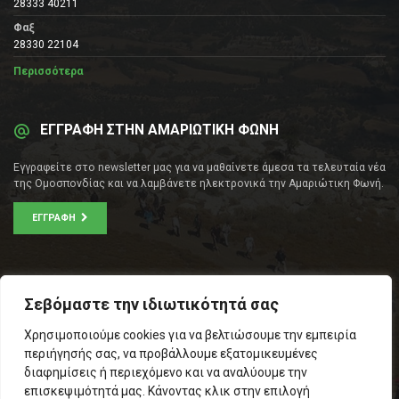
28333 40211
Φαξ
28330 22104
Περισσότερα
ΕΓΓΡΑΦΗ ΣΤΗΝ ΑΜΑΡΙΩΤΙΚΗ ΦΩΝΗ
Εγγραφείτε στο newsletter μας για να μαθαίνετε άμεσα τα τελευταία νέα
της Ομοσπονδίας και να λαμβάνετε ηλεκτρονικά την Αμαριώτικη Φωνή.
ΕΓΓΡΑΦΉ
ΕΠΙΚΟΙΝΩΝΊΑ
Σεβόμαστε την ιδιωτικότητά σας
Σοφοκλέους 53Α, Αθήνα
Χρησιμοποιούμε cookies για να βελτιώσουμε την εμπειρία
Τ.Κ.: 105 53
περιήγησής σας, να προβάλλουμε εξατομικευμένες
Τηλ. – Fax: 210 33 14 346
διαφημίσεις ή περιεχόμενο και να αναλύουμε την
Τηλ. Προέδρου: 6971566783
επισκεψιμότητά μας. Κάνοντας κλικ στην επιλογή
Email:
info@omospamari.gr