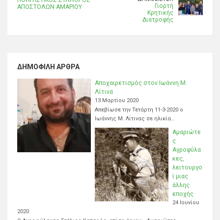
ΠΟΛΙΤΙΣΤΙΚΟΣ ΣΥΛΛΟΓΟΣ
Γιορτή
ΑΠΟΣΤΟΛΩΝ ΑΜΑΡΙΟΥ
Κρητικής
Διατροφής
ΔΗΜΟΦΙΛΉ ΆΡΘΡΑ
Αποχαιρετισμός στον Ιωάννη Μ.
Λίτινα
13 Μαρτίου 2020
Απεβίωσε την Τετάρτη 11-3-2020 ο
Ιωάννης Μ. Λίτινας σε ηλικία…
Αμαριώτε
ς
Αγροφύλα
κες,
λειτουργο
ί μιας
άλλης
εποχής
24 Ιουνίου
2020