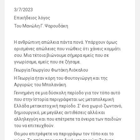
3/7/2023
Επικήδειος λόγος
Του Μανώλη Γ. Ψαρουδάκη
Η ανθρώπινη απώλεια πάντα πονά. Υπάρχουν όμως
ορισμένες απώλειες που νιώθεις ότι χάνεις κομμάτι
σου. Μια τέτοια βιώνουμε σήμερα εμείς που σε
γνωρίσαμε, εμείς που σε ζήσαμε.
Γεωργία Γεωργίου Φωτάκη Λιόκαλου
Η Γεωργία ήταν κόρη του Φουτογιώργη και της
Αργυρώς του Μπολανάκη.
Γεννημένη σε μια δύσκολη περίοδο για τον τόπο αυτό
που στην Ιστορία περιγράφεται ως μεταπολεμική
Ελλάδα μετακατοχική περίοδο. Σ’ ένα χωριό ζωντανό,
δημιουργικό, με μεγάλες αντιθέσεις αλλά και
αλληλεγγύη και που επέτρεπε τα όνειρα των παιδιών
του να επιτευχθούν.
Θα μου επιτρέψετε να περιγράψω τον τόπο και το