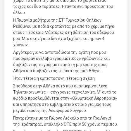
χώρο. Το σπίτι της με το δικό μας το χώριζε ένας
τοίχος και δυο ταράτσες. Ήταν το ένα προέκταση του
άλλου.
Η Γεωργία μαθήτρια της ΣΤ΄ Γυμνασίου Θηλέων
Ρεθύμνου με ποδιά κρατώντας με από το χέρι με πήγε
στους Τέσσερις Μάρτυρες στη βάπτιση του αδερφού
μου. Μια σκηνή που δεν έχω ξεχάσει και ήμουν 4
χρονών.
Αργότερα για να ανταποδώσω την αγάπη που μου
πρόσφεραν ανέλαβα «γραμματικός» γράφοντας και
διαβάζοντας τα γράμματα από τη μητέρα της προς
Αθήνα και διαβάζοντας τα δικά της από Αθήνα.
Ήταν τέτοια η εμπιστοσύνη, τέτοια η σχέση.
Σπούδασε στην Αθήνα αυτό που οι σημερινοί λένε
Τηλεπικοινωνίες – σύγχρονες τεχνολογίες. Μ’ αυτό το
εφόδιο προσλαμβάνεται στην «Ολυμπιακή Αεροπορία»
και υπηρέτησε στο εμβληματικό κτίριο για μας τους
μεγαλύτερους της Λεωφόρου Συγγρού.
Παντρεύτηκε με το Γιώργο Λιόκαλο από τη Γρα Λυγιά
της Ιεράπετρας, υπάλληλο ΟΤΕ πριν 50 χρόνια περίπου.