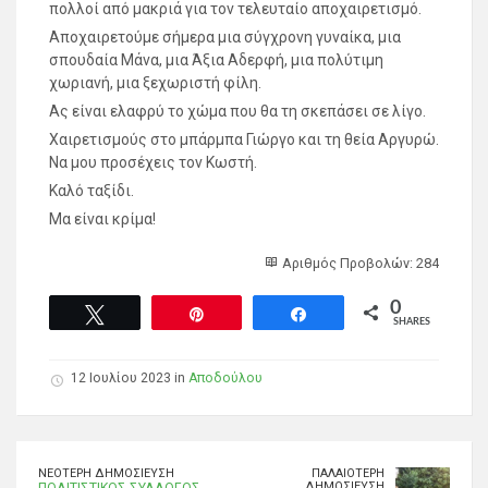
πολλοί από μακριά για τον τελευταίο αποχαιρετισμό.
Αποχαιρετούμε σήμερα μια σύγχρονη γυναίκα, μια
σπουδαία Μάνα, μια Άξια Αδερφή, μια πολύτιμη
χωριανή, μια ξεχωριστή φίλη.
Ας είναι ελαφρύ το χώμα που θα τη σκεπάσει σε λίγο.
Χαιρετισμούς στο μπάρμπα Γιώργο και τη θεία Αργυρώ.
Να μου προσέχεις τον Κωστή.
Καλό ταξίδι.
Μα είναι κρίμα!
Αριθμός Προβολών: 284
0
Tweet
Pin
Share
SHARES
12 Ιουλίου 2023 in
Αποδούλου
ΝΕΌΤΕΡΗ ΔΗΜΟΣΊΕΥΣΗ
ΠΑΛΑΙΌΤΕΡΗ
ΔΗΜΟΣΊΕΥΣΗ