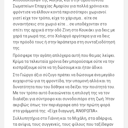
Αποδουλιανών της Αθήνας και στην Ομοσπονδία
Σωματείων Επαρχίας Αμαρίου για πολλά χρόνια και
φρόντισε να έλθουν κοντά περισσότεροι χωριανοί
γιατί είχε τον τρόπο, είχε το χάρισμα… είτε σε
συναντήσεις στο χωριό είτε … σε υποδέχονταν στο
σπίτι της αρχικά στην οδό Ζίνη στο Κουκάκι για δεις με
χαρά τα μωρά της, στο Χολαργό αργότερα για να δεις
την πρόοδό τους ή στην Ιεράπετρα στη συνταξιοδότησή
της.
Πρόσφερε την αγάπη απλόχερα αυτή που θα μας λείψει.
Κρίμα τα τελευταία χρόνια δεν μπορούσαμε ούτε να την
εισπράξουμε ούτε να τη δώσουμε και ήταν άδικο.
Στο Γιώργο άξιο σύζυγο πρέπει να δώσουμε ένα μεγάλο
ευχαριστώ για τη φροντίδα, την υπομονή αλλά και τη
δυνατότητα που του δόθηκε να δείξει την ποιότητά του.
Με τον τρόπο αυτό δικαιώνεται η επιλογή της να τον
διαλέξει για σύντροφο και συνοδοιπόρο στη ζωή. Ήταν
ακριβώς όπως τον περιέγραφε από την πρώτη φορά
στα γράμματά της. «Είχε διαγωγή, ΑΝΘΡΩΠΙΑ».
Συλλυπητήρια στο Γιάννη και το Μιχάλη, στα αδέρφια,
τα ανίψια, τους συγγενείς, τους φίλους που ταξίδεψαν