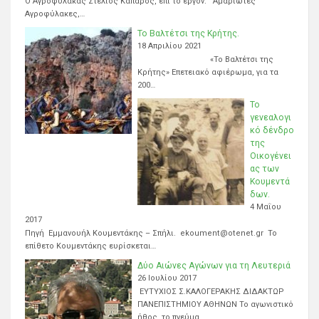
Ο Αγροφύλακας Στέλιος Καπαρός, επί το έργον. Αμαριώτες
Αγροφύλακες,…
Το Βαλτέτσι της Κρήτης.
18 Απριλίου 2021
«Το Βαλτέτσι της
Κρήτης» Επετειακό αφιέρωμα, για τα
200…
Το
γενεαλογι
κό δένδρο
της
Οικογένει
ας των
Κουμεντά
δων.
4 Μαΐου
2017
Πηγή Εμμανουήλ Κουμεντάκης – Σπήλι. ekoument@otenet.gr Το
επίθετο Κουμεντάκης ευρίσκεται…
Δύο Αιώνες Αγώνων για τη Λευτεριά
26 Ιουλίου 2017
ΕΥΤΥΧΙΟΣ Σ.ΚΑΛΟΓΕΡΑΚΗΣ ΔΙΔΑΚΤΩΡ
ΠΑΝΕΠΙΣΤΗΜΙΟΥ ΑΘΗΝΩΝ Το αγωνιστικό
ήθος, το πνεύμα…