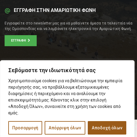
ΕΓΓΡΑΦΗ ΣΤΗΝ ΑΜΑΡΙΩΤΙΚΗ ΦΩΝΗ
Εγγραφείτε στο newsletter μας για να μαθαίνετε άμεσα τα τελευταία νέα
της Ομοσπονδίας και να λαμβάνετε ηλεκτρονικά την Αμαριώτικη Φωνή.
ΕΓΓΡΑΦΉ
ΕΠΙΚΟΙΝΩΝΊΑ
Σεβόμαστε την ιδιωτικότητά σας
Σοφοκλέους 53Α, Αθήνα
Χρησιμοποιούμε cookies για να βελτιώσουμε την εμπειρία
Τ.Κ.: 105 53
περιήγησής σας, να προβάλλουμε εξατομικευμένες
Τηλ. – Fax: 210 33 14 346
διαφημίσεις ή περιεχόμενο και να αναλύουμε την
Τηλ. Προέδρου: 6971566783
επισκεψιμότητά μας. Κάνοντας κλικ στην επιλογή
Email:
info@omospamari.gr
«Αποδοχή Όλων», συναινείτε στη χρήση των cookies από
εμάς.
Προσαρμογή
Απόρριψη όλων
Αποδοχή όλων
© 2017 Ομοσπονδία Σωματείων Επαρχίας Αμαρίου
Designed and developed by
Inspire Web