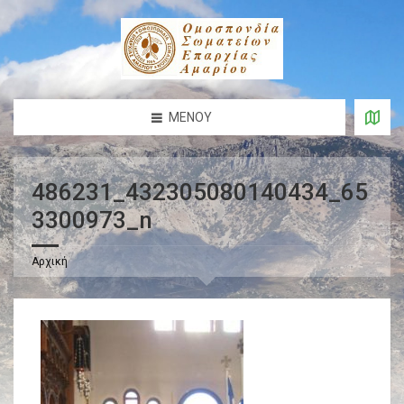
ΜΕΝΟΎ
486231_432305080140434_65
3300973_n
Αρχική