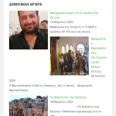
ΔΗΜΟΦΙΛΉ ΆΡΘΡΑ
Αποχαιρετισμός στον Ιωάννη Μ.
Λίτινα
13 Μαρτίου 2020
Απεβίωσε την Τετάρτη 11-3-2020 ο
Ιωάννης Μ. Λίτινας σε ηλικία…
Αμαριώτε
ς
Αγροφύλα
κες,
λειτουργο
ί μιας
άλλης
εποχής
24 Ιουνίου
2020
Ο Αγροφύλακας Στέλιος Καπαρός, επί το έργον. Αμαριώτες
Αγροφύλακες,…
Το Βαλτέτσι της Κρήτης.
18 Απριλίου 2021
«Το Βαλτέτσι της
Κρήτης» Επετειακό αφιέρωμα, για τα