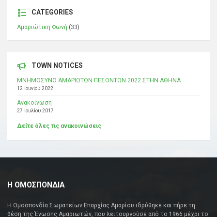
CATEGORIES
Αμαριώτικη Φωνή
(33)
TOWN NOTICES
ΜΝΗΜΟΣΥΝΟ ΑΜΑΡΙΩΤΩΝ ΠΕΣΟΝΤΩΝ 2022 ΣΤΗΝ ΑΘΗΝΑ
12 Ιουνίου 2022
Ανακοίνωση
27 Ιουλίου 2017
Δείτε όλες τις ανακοινώσεις
Η ΟΜΟΣΠΟΝΔΙΑ
Η Ομοσπονδία Σωματείων Επαρχίας Αμαρίου ιδρύθηκε και πήρε τη
θέση της Ένωσης Αμαριωτών, που λειτουργούσε από το 1966 μέχρι το