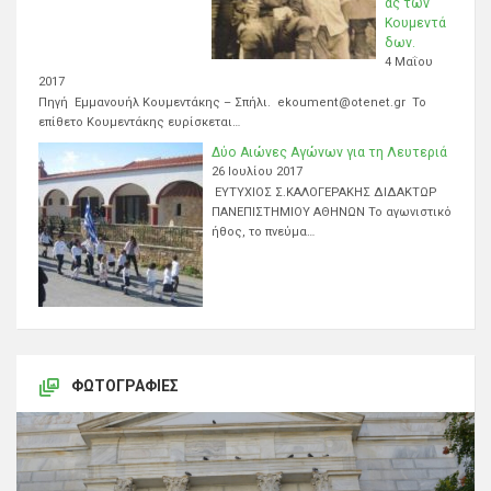
ας των
Κουμεντά
δων.
4 Μαΐου
2017
Πηγή Εμμανουήλ Κουμεντάκης – Σπήλι. ekoument@otenet.gr Το
επίθετο Κουμεντάκης ευρίσκεται…
Δύο Αιώνες Αγώνων για τη Λευτεριά
26 Ιουλίου 2017
ΕΥΤΥΧΙΟΣ Σ.ΚΑΛΟΓΕΡΑΚΗΣ ΔΙΔΑΚΤΩΡ
ΠΑΝΕΠΙΣΤΗΜΙΟΥ ΑΘΗΝΩΝ Το αγωνιστικό
ήθος, το πνεύμα…
ΦΩΤΟΓΡΑΦΊΕΣ