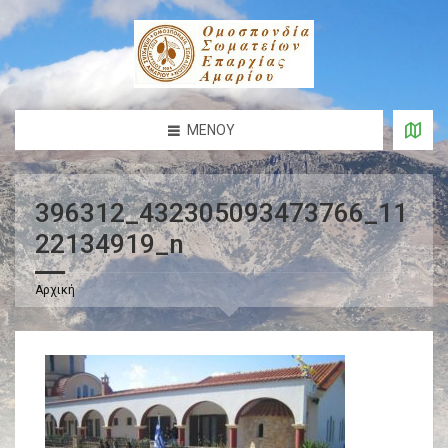
ΜΕΝΟΎ
396312_432305093473766_11
22134919_n
Αρχική