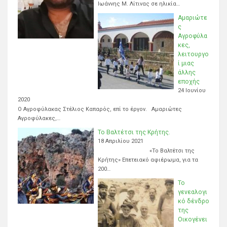
Ιωάννης Μ. Λίτινας σε ηλικία…
Αμαριώτε
ς
Αγροφύλα
κες,
λειτουργο
ί μιας
άλλης
εποχής
24 Ιουνίου
2020
Ο Αγροφύλακας Στέλιος Καπαρός, επί το έργον. Αμαριώτες
Αγροφύλακες,…
Το Βαλτέτσι της Κρήτης.
18 Απριλίου 2021
«Το Βαλτέτσι της
Κρήτης» Επετειακό αφιέρωμα, για τα
200…
Το
γενεαλογι
κό δένδρο
της
Οικογένει