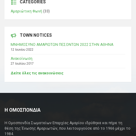
CATEGORIES
Αμαριώτικη Φωνή
(33)
TOWN NOTICES
ΜΝΗΜΟΣΥΝΟ ΑΜΑΡΙΩΤΩΝ ΠΕΣΟΝΤΩΝ 2022 ΣΤΗΝ ΑΘΗΝΑ
12 Ιουνίου 2022
Ανακοίνωση
27 Ιουλίου 2017
Δείτε όλες τις ανακοινώσεις
Η ΟΜΟΣΠΟΝΔΙΑ
Η Ομοσπονδία Σωματείων Επαρχίας Αμαρίου ιδρύθηκε και πήρε τη
θέση της Ένωσης Αμαριωτών, που λειτουργούσε από το 1966 μέχρι το
1984.