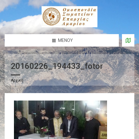
ΜΕΝΟΎ
20160226_194433_fotor
Αρχική