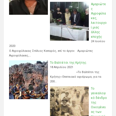
Αμαριώτε
ς
Αγροφύλα
κες,
λειτουργο
ί μιας
άλλης
εποχής
24 Ιουνίου
2020
Ο Αγροφύλακας Στέλιος Καπαρός, επί το έργον. Αμαριώτες
Αγροφύλακες,…
Το Βαλτέτσι της Κρήτης.
18 Απριλίου 2021
«Το Βαλτέτσι της
Κρήτης» Επετειακό αφιέρωμα, για τα
200…
Το
γενεαλογι
κό δένδρο
της
Οικογένει
ας των