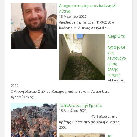
Αποχαιρετισμός στον Ιωάννη Μ.
Λίτινα
13 Μαρτίου 2020
Απεβίωσε την Τετάρτη 11-3-2020 ο
Ιωάννης Μ. Λίτινας σε ηλικία…
Αμαριώτε
ς
Αγροφύλα
κες,
λειτουργο
ί μιας
άλλης
εποχής
24 Ιουνίου
2020
Ο Αγροφύλακας Στέλιος Καπαρός, επί το έργον. Αμαριώτες
Αγροφύλακες,…
Το Βαλτέτσι της Κρήτης.
18 Απριλίου 2021
«Το Βαλτέτσι της
Κρήτης» Επετειακό αφιέρωμα, για τα
200…
Το