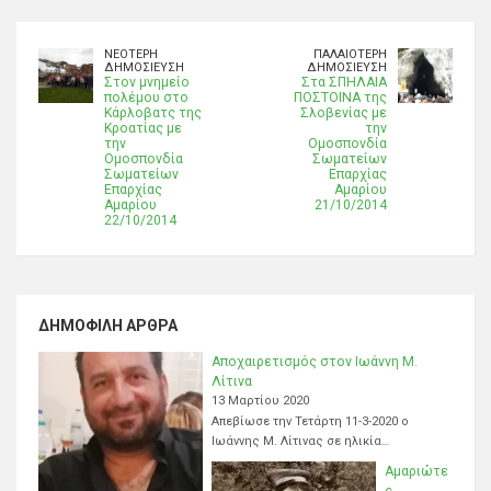
ΝΕΌΤΕΡΗ
ΠΑΛΑΙΌΤΕΡΗ
ΔΗΜΟΣΊΕΥΣΗ
ΔΗΜΟΣΊΕΥΣΗ
Στον μνημείο
Στα ΣΠΗΛΑΙΑ
πολέμου στο
ΠΟΣΤΟΙΝΑ της
Κάρλοβατς της
Σλοβενίας με
Κροατίας με
την
την
Ομοσπονδία
Ομοσπονδία
Σωματείων
Σωματείων
Επαρχίας
Επαρχίας
Αμαρίου
Αμαρίου
21/10/2014
22/10/2014
ΔΗΜΟΦΙΛΉ ΆΡΘΡΑ
Αποχαιρετισμός στον Ιωάννη Μ.
Λίτινα
13 Μαρτίου 2020
Απεβίωσε την Τετάρτη 11-3-2020 ο
Ιωάννης Μ. Λίτινας σε ηλικία…
Αμαριώτε
ς