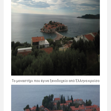
Το μοναστήρι που έγινε ξενοδοχείο από Έλληνα κροίσο