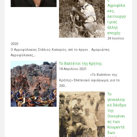
Αγροφύλα
κες,
λειτουργο
ί μιας
άλλης
εποχής
24 Ιουνίου
2020
Ο Αγροφύλακας Στέλιος Καπαρός, επί το έργον. Αμαριώτες
Αγροφύλακες,…
Το Βαλτέτσι της Κρήτης.
18 Απριλίου 2021
«Το Βαλτέτσι της
Κρήτης» Επετειακό αφιέρωμα, για τα
200…
Το
γενεαλογι
κό δένδρο
της
Οικογένει
ας των
Κουμεντά
δων.