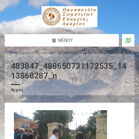
ΜΕΝΟΎ
483847_488650731172535_14
13868287_n
Αρχική