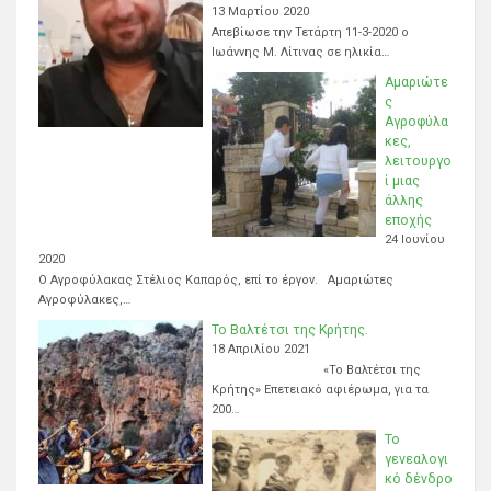
13 Μαρτίου 2020
Απεβίωσε την Τετάρτη 11-3-2020 ο
Ιωάννης Μ. Λίτινας σε ηλικία…
Αμαριώτε
ς
Αγροφύλα
κες,
λειτουργο
ί μιας
άλλης
εποχής
24 Ιουνίου
2020
Ο Αγροφύλακας Στέλιος Καπαρός, επί το έργον. Αμαριώτες
Αγροφύλακες,…
Το Βαλτέτσι της Κρήτης.
18 Απριλίου 2021
«Το Βαλτέτσι της
Κρήτης» Επετειακό αφιέρωμα, για τα
200…
Το
γενεαλογι
κό δένδρο