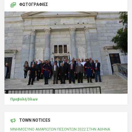
ΦΩΤΟΓΡΑΦΊΕΣ
Προβολή Όλων
TOWN NOTICES
ΜΝΗΜΟΣΥΝΟ ΑΜΑΡΙΩΤΩΝ ΠΕΣΟΝΤΩΝ 2022 ΣΤΗΝ ΑΘΗΝΑ