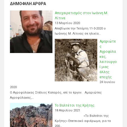
ΔΗΜΟΦΙΛΉ ΆΡΘΡΑ
Αποχαιρετισμός στον Ιωάννη Μ.
Λίτινα
13 Μαρτίου 2020
Απεβίωσε την Τετάρτη 11-3-2020 ο
Ιωάννης Μ. Λίτινας σε ηλικία…
Αμαριώτε
ς
Αγροφύλα
κες,
λειτουργο
ί μιας
άλλης
εποχής
24 Ιουνίου
2020
Ο Αγροφύλακας Στέλιος Καπαρός, επί το έργον. Αμαριώτες
Αγροφύλακες,…
Το Βαλτέτσι της Κρήτης.
18 Απριλίου 2021
«Το Βαλτέτσι της
Κρήτης» Επετειακό αφιέρωμα, για τα
200…