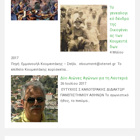
Το
γενεαλογι
κό δένδρο
της
Οικογένει
ας των
Κουμεντά
δων.
4 Μαΐου
2017
Πηγή Εμμανουήλ Κουμεντάκης – Σπήλι. ekoument@otenet.gr Το
επίθετο Κουμεντάκης ευρίσκεται…
Δύο Αιώνες Αγώνων για τη Λευτεριά
26 Ιουλίου 2017
ΕΥΤΥΧΙΟΣ Σ.ΚΑΛΟΓΕΡΑΚΗΣ ΔΙΔΑΚΤΩΡ
ΠΑΝΕΠΙΣΤΗΜΙΟΥ ΑΘΗΝΩΝ Το αγωνιστικό
ήθος, το πνεύμα…