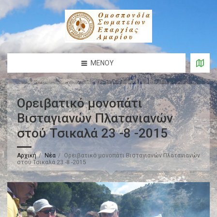
ΜΕΝΟΎ
Ορειβατικό μονοπάτι
Βισταγιανών Πλατανιανών
στού Τσικαλά 23 -8 -2015
Αρχική
Νέα
Ορειβατικό μονοπάτι Βισταγιανών Πλατανιανών
στού Τσικαλά 23 -8 -2015