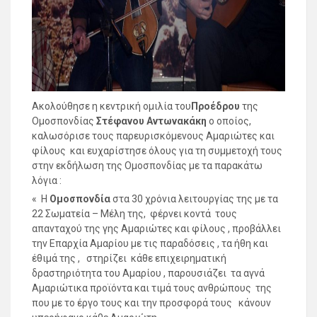
Ακολούθησε η κεντρική ομιλία του
Προέδρου
της
Ομοσπονδίας
Στέφανου Αντωνακάκη
ο οποίος,
καλωσόρισε τους παρευρισκόμενους Αμαριώτες και
φίλους και ευχαρίστησε όλους για τη συμμετοχή τους
στην εκδήλωση της Ομοσπονδίας με τα παρακάτω
λόγια :
« Η
Ομοσπονδία
στα 30 χρόνια λειτουργίας της με τα
22 Σωματεία – Μέλη της, φέρνει κοντά τους
απανταχού της γης Αμαριώτες και φίλους , προβάλλει
την Επαρχία Αμαρίου με τις παραδόσεις , τα ήθη και
έθιμά της , στηρίζει κάθε επιχειρηματική
δραστηριότητα του Αμαρίου , παρουσιάζει τα αγνά
Αμαριώτικα προϊόντα και τιμά τους ανθρώπους της
που με το έργο τους και την προσφορά τους κάνουν