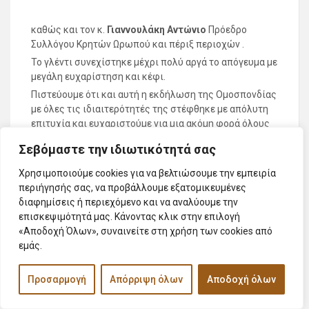
καθώς και τον κ.
Γιαννουλάκη Αντώνιο
Πρόεδρο
Συλλόγου Κρητών Ωρωπού και πέριξ περιοχών .
Το γλέντι συνεχίστηκε μέχρι πολύ αργά το απόγευμα με
μεγάλη ευχαρίστηση και κέφι.
Πιστεύουμε ότι και αυτή η εκδήλωση της Ομοσπονδίας
με όλες τις ιδιαιτερότητές της στέφθηκε με απόλυτη
επιτυχία και ευχαριστούμε για μια ακόμη φορά όλους
τους παρευρισκόμενους και όλους όσους βοήθησαν με
Σεβόμαστε την ιδιωτικότητά σας
κάθε τρόπο για το ωραίο της αποτέλεσμα.
Καλή Χρονιά σε όλους με προσωπική και οικογενειακή
Χρησιμοποιούμε cookies για να βελτιώσουμε την εμπειρία
ευτυχία, να κρατούμε και να μεταλαμπαδεύουμε
περιήγησής σας, να προβάλλουμε εξατομικευμένες
ολοζώντανες τις απαράμιλλες παραδόσεις μας.
διαφημίσεις ή περιεχόμενο και να αναλύουμε την
επισκεψιμότητά μας. Κάνοντας κλικ στην επιλογή
Ο χρόνος φεύγει και περνά χωρίς να σταματήσει,
«Αποδοχή Όλων», συναινείτε στη χρήση των cookies από
μα τσ’ αναμνήσεις τσ΄ όμορφες ποτές του δε θα σβήσει
εμάς.
!
Θερμά συγχαρητήρια σε όλους και στην επόμενη
Προσαρμογή
Απόρριψη όλων
Αποδοχή όλων
εκδήλωσή μας να μη λείψει κανείς
Εύγε στους Αμαριώτες δημιουργούς Προτύπων