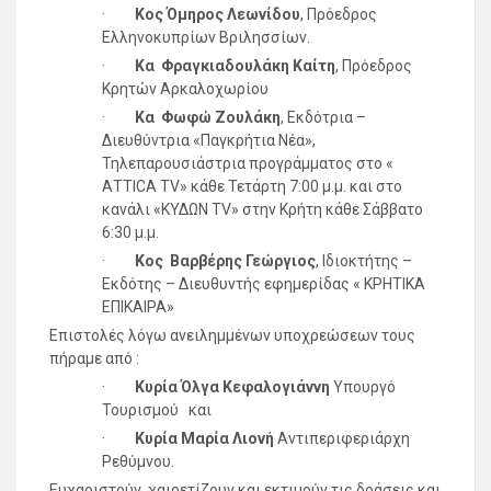
·
Κος Όμηρος Λεωνίδου
, Πρόεδρος
Ελληνοκυπρίων Βριλησσίων.
·
Κα Φραγκιαδουλάκη Καίτη
, Πρόεδρος
Κρητών Αρκαλοχωρίου
·
Κα Φωφώ Ζουλάκη
, Εκδότρια –
Διευθύντρια «Παγκρήτια Νέα»,
Τηλεπαρουσιάστρια προγράμματος στο «
ΑΤΤΙCΑ TV» κάθε Τετάρτη 7:00 μ.μ. και στο
κανάλι «ΚΥΔΩΝ TV» στην Κρήτη κάθε Σάββατο
6:30 μ.μ.
·
Κος Βαρβέρης Γεώργιος
, Ιδιοκτήτης –
Εκδότης – Διευθυντής εφημερίδας « ΚΡΗΤΙΚΑ
ΕΠΙΚΑΙΡΑ»
Επιστολές λόγω ανειλημμένων υποχρεώσεων τους
πήραμε από :
·
Κυρία Όλγα Κεφαλογιάννη
Υπουργό
Τουρισμού και
·
Κυρία Μαρία Λιονή
Αντιπεριφεριάρχη
Ρεθύμνου.
Ευχαριστούν, χαιρετίζουν και εκτιμούν τις δράσεις και