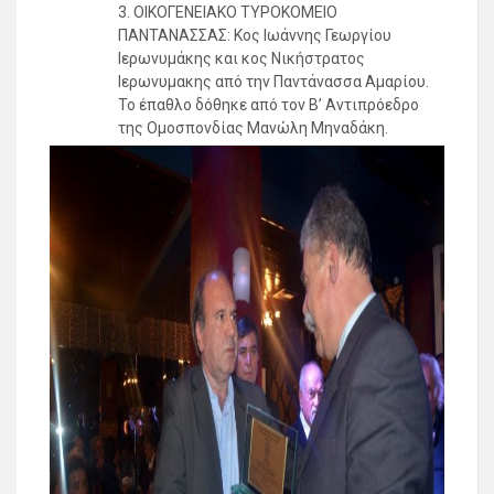
3. ΟΙΚΟΓΕΝΕΙΑΚΟ ΤΥΡΟΚΟΜΕΙΟ
ΠΑΝΤΑΝΑΣΣΑΣ: Κος Ιωάννης Γεωργίου
Ιερωνυμάκης και κος Νικήστρατος
Ιερωνυμακης από την Παντάνασσα Αμαρίου.
Το έπαθλο δόθηκε από τον Β’ Αντιπρόεδρο
της Ομοσπονδίας Μανώλη Μηναδάκη.