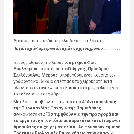
Αμέσως μετά απέδωσε μελωδικά τα κάλαντα:
Ταχιά
ταχιά
ν
’ αρχιμηνιά
, ταχιά
ν
’αρχή
του
χρόνου
. . . . . . . .
. . . . . . . . . .
στους ρυθμούς της λύρας
του μικρού Φώτη
Δουλγεράκη,
ο πατέρας του
Γιώργος , Πρόεδρος
Συλλόγου
Άνω Μέρους
, υποβοηθούμενος και από τον
γράφοντα και δίκαια απέσπασε τα χειροκροτήματα
όλων, που αντανακλούσαν βασικά στο μικρό Φώτη για
το ταλέντο του στη λύρα.
Με όλο το συμβούλιο στην πίστα, ο
Α’ Αντιπρόεδρος
της Ομοσπονδίας Παναγιώτης Βαμιεδάκης
ανακοίνωσε ότι:
“Θα τιμηθούν για την προσφορά και
το έργο τους στον τόπο οι παρακάτω καταξιωμένοι
Αμαριώτες επιχειρηματίες που λειτουργούν σήμερα
Πρότυπες Βιολογικές Επιχειρήσεις στην επαρχία