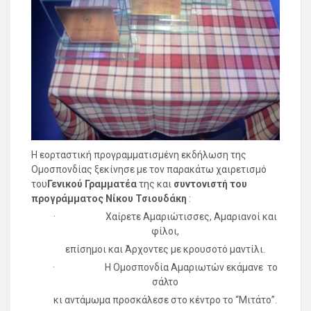
Η εορταστική προγραμματισμένη εκδήλωση της
Ομοσπονδίας ξεκίνησε με τον παρακάτω χαιρετισμό
του
Γενικού Γραμματέα
της και
συντονιστή του
προγράμματος
Νίκου Τσιουδάκη
:
· Χαίρετε Αμαριώτισσες, Αμαριανοί και
φίλοι,
επίσημοι και Άρχοντες με κρουσοτό μαντίλι.
· Η Ομοσπονδία Αμαριωτών εκάμανε το
σάλτο
κι αντάμωμα προσκάλεσε στο κέντρο το “Μιτάτο”.