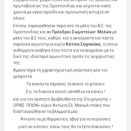
πρωτοβουλίες της Ομοσπονδίας και εύχονται καλή
χρονιά με υγεία πρόοδο και προσωπική ευτυχία σε
όλους.
Επίσης παρευρέθησαν πέρα από τα μέλη του Δ.Σ. της
Ομοσπονδίας και
οι Πρόεδροι
Σωματείων- Μελών
με
μέλη του Δ.Σ τους, καθώς και η ακούραστη και πάντα
παρούσα αγωνίστρια κυρία
Κατίνα Σηφακάκη
, η οποία
αυθόρμητα ανέβηκε στην πίστα για να εκφράσει με το
δικό της ιδιαίτερα αγωνιστικό τρόπο τις ευχαριστίες
της.
Άμεσα πήρε τη χαρακτηριστική απάντηση από τον
γράφοντα:
Τα ενενήντα πέρασες τα εκατό τα φτάνεις
Εις τα διακόσα είκοσι γενέθλια να κάνεις !
και για τον αγαπητό βραβευθέντα της Επιχείρησης «
ΟΡΝΙΣ ΠΟΙΩΝ» κύριο Αντώνη Ελ. Μανωλιτσάκη που
διασταυρώθηκαν τα βλέμματα μας :
Αντώνη να μη θαρρευτείς αβγά για να πυρώσεις
γιατί αν κάτσεις πάνω τους θα τα ξετσιλακώσεις !