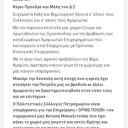
Κύριε Πρόεδρε και Μέλη του Δ.Σ.
Ευχόμαστε Καλή και Δημιουργική Χρονιά σ’ όλους τους
Συλλόγους και σ’ όλους τους Αμαριώτες.
Με την παρούσα επιστολή μας χαιρετίζουμε την
πρωτοβουλία της Ομοσπονδίας για την βράβευση των
καταξιωμένων Αμαριωτών Επιχειρηματιών που
λειτουργούν στην Επαρχία μας με Πρότυπες
Βιολογικές Επιχειρήσεις.
Με το έργο τους αφενός προβάλλουν τον Δήμο
Αμαρίου, αφετέρου κάνουν γνωστά τα χωριά μας και
μας κάνουν υπερήφανους.
Μακάρι την δύσκολη αυτή εποχή που η κρίση έχει
κτυπήσει την Πατρίδα μας να βρεθούν κι άλλοι
Αμαριώτες να δραστηριοποιηθούν στον τόπο τους
και να επιτύχουν
.
Ο Πολιτιστικός Σύλλογος Πετροχωρίου είναι
υπερήφανος για την Επιχείρηση « ΟΡΝΙΣ ΠΟΙΩΝ» του
συχωριανού μας Αντώνη Μανωλιτσάκη που έχει
κάνει το χωριό μας γνωστό και εκτός Κρήτης και
ευχόμαστε να συνεχίσει το έργο του με νέες