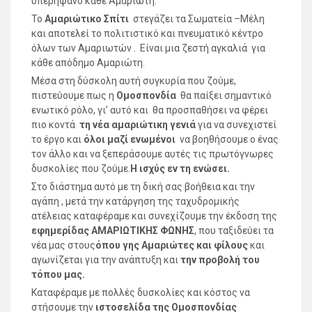
υπερήφανο κάθε Αμαριώτη.
Το
Αμαριώτικο Σπίτι
στεγάζει τα Σωματεία –Μέλη
και αποτελεί το πολιτιστικό και πνευματικό κέντρο
όλων των Αμαριωτών . Είναι μια ζεστή αγκαλιά για
κάθε απόδημο Αμαριώτη.
Μέσα στη δύσκολη αυτή συγκυρία που ζούμε,
πιστεύουμε πως η
Ομοσπονδία
θα παίξει σημαντικό
ενωτικό ρόλο, γι’ αυτό και θα προσπαθήσει να φέρει
πιο κοντά
τη νέα
αμαριώτικη γενιά
για να συνεχιστεί
το έργο και
όλοι μαζί ενωμένοι
να βοηθήσουμε ο ένας
τον άλλο και να ξεπεράσουμε αυτές τις πρωτόγνωρες
δυσκολίες που ζούμε.
Η ισχύς εν τη ενώσει.
Στο διάστημα αυτό με τη δική σας βοήθεια και την
αγάπη , μετά την κατάργηση της ταχυδρομικής
ατέλειας καταφέραμε και συνεχίζουμε την έκδοση της
εφημερίδας ΑΜΑΡΙΩΤΙΚΗΣ ΦΩΝΗΣ
, που ταξιδεύει τα
νέα μας στους
όπου γης Αμαριώτες και φίλους
και
αγωνίζεται για την ανάπτυξη και
την προβολή του
τόπου μας.
Καταφέραμε με πολλές δυσκολίες και κόστος να
στήσουμε την
ιστοσελίδα της Ομοσπονδίας