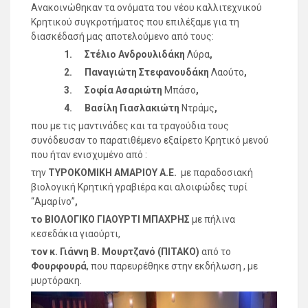
Ανακοινώθηκαν τα ονόματα του νέου καλλιτεχνικού
Κρητικού συγκροτήματος που επιλέξαμε για τη
διασκέδασή μας αποτελούμενο από τους:
1.
Στέλιο Ανδρουλιδάκη
Λύρα
,
2.
Παναγιώτη Στεφανουδάκη
Λαούτο
,
3.
Σοφία Ασαριώτη
Μπάσο
,
4.
Βασίλη Γιασλακιώτη
Ντράμς
,
που με τις μαντινάδες και τα τραγούδια τους
συνόδευσαν το παρατιθέμενο εξαίρετο Κρητικό μενού
που ήταν ενισχυμένο από :
την
ΤΥΡΟΚΟΜΙΚΗ ΑΜΑΡΙΟΥ Α.Ε.
με παραδοσιακή
βιολογική Κρητική γραβιέρα και αλοιφώδες τυρί
“Αμαρίνο”
,
το ΒΙΟΛΟΓΙΚΟ ΓΙΑΟΥΡΤΙ ΜΠΑΧΡΗΣ
με πήλινα
κεσεδάκια γιαούρτι,
τον κ. Γιάννη Β. Μουρτζανό (ΠΙΤΑΚΟ)
από το
Φουρφουρά
, που παρευρέθηκε στην εκδήλωση , με
μυρτόρακη.