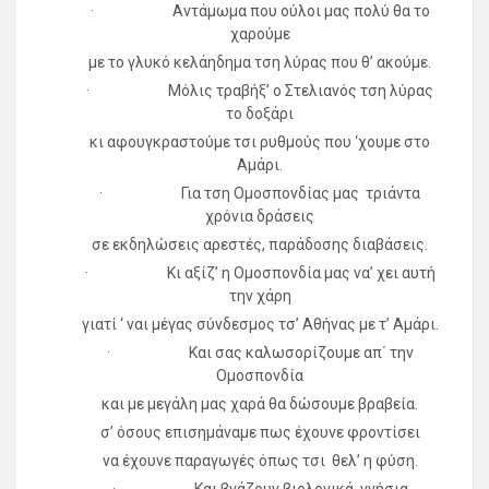
· Αντάμωμα που ούλοι μας πολύ θα το
χαρούμε
με το γλυκό κελάηδημα τση λύρας που θ’ ακούμε.
· Μόλις τραβήξ’ ο Στελιανός τση λύρας
το δοξάρι
κι αφουγκραστούμε τσι ρυθμούς που ‘χουμε στο
Αμάρι.
· Για τση Ομοσπονδίας μας τριάντα
χρόνια δράσεις
σε εκδηλώσεις αρεστές, παράδοσης διαβάσεις.
· Κι αξίζ’ η Ομοσπονδία μας να’ χει αυτή
την χάρη
γιατί ‘ ναι μέγας σύνδεσμος τσ’ Αθήνας με τ’ Αμάρι.
· Και σας καλωσορίζουμε απ΄ την
Ομοσπονδία
και με μεγάλη μας χαρά θα δώσουμε βραβεία.
σ’ όσους επισημάναμε πως έχουνε φροντίσει
να έχουνε παραγωγές όπως τσι θελ’ η φύση.
· Και βγάζουν βιολογικά, γνήσια