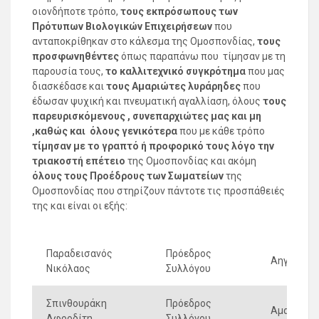
οιονδήποτε τρόπο,
τους εκπρόσωπους των
Πρότυπων Βιολογικών Επιχειρήσεων
που
ανταποκρίθηκαν στο κάλεσμα της Ομοσπονδίας,
τους
προσφωνηθέντες
όπως παραπάνω που τίμησαν με τη
παρουσία τους,
το καλλιτεχνικό συγκρότημα
που μας
διασκέδασε και
τους Αμαριώτες λυράρηδες
που
έδωσαν ψυχική και πνευματική αγαλλίαση, όλους
τους
παρευρισκόμενους , συνεπαρχιώτες
μας και μη
,καθώς και όλους γενικότερα
που με κάθε τρόπο
τίμησαν με το γραπτό ή προφορικό τους λόγο την
τριακοστή επέτειο
της Ομοσπονδίας και ακόμη
όλους τους Προέδρους των Σωματείων
της
Ομοσπονδίας που στηρίζουν πάντοτε τις προσπάθειές
της και είναι οι εξής:
Παραδεισανός
Πρόεδρος
Αηγιαννι
Νικόλαος
Συλλόγου
Σπινθουράκη
Πρόεδρος
Αμαριανώ
Αφροδίτη
Συλλόγου