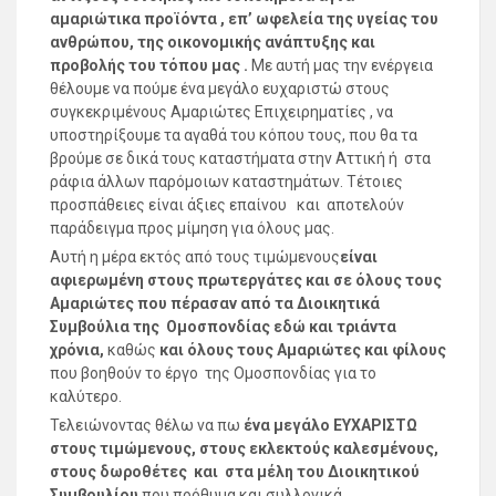
αμαριώτικα προϊόντα , επ’ ωφελεία της υγείας του
ανθρώπου, της οικονομικής ανάπτυξης και
προβολής του τόπου μας .
Με αυτή μας την ενέργεια
θέλουμε να πούμε ένα μεγάλο ευχαριστώ στους
συγκεκριμένους Αμαριώτες Επιχειρηματίες , να
υποστηρίξουμε τα αγαθά του κόπου τους, που θα τα
βρούμε σε δικά τους καταστήματα στην Αττική ή στα
ράφια άλλων παρόμοιων καταστημάτων. Τέτοιες
προσπάθειες είναι άξιες επαίνου και αποτελούν
παράδειγμα προς μίμηση για όλους μας.
Αυτή η μέρα εκτός από τους τιμώμενους
είναι
αφιερωμένη στους πρωτεργάτες και σε όλους τους
Αμαριώτες που πέρασαν από τα Διοικητικά
Συμβούλια της Ομοσπονδίας εδώ και τριάντα
χρόνια,
καθώς
και όλους τους Αμαριώτες και φίλους
που βοηθούν το έργο της Ομοσπονδίας για το
καλύτερο.
Τελειώνοντας θέλω να πω
ένα μεγάλο ΕΥΧΑΡΙΣΤΩ
στους τιμώμενους, στους εκλεκτούς καλεσμένους,
στους δωροθέτες και στα μέλη του
Διοικητικού
Συμβουλίου
που πρόθυμα και συλλογικά