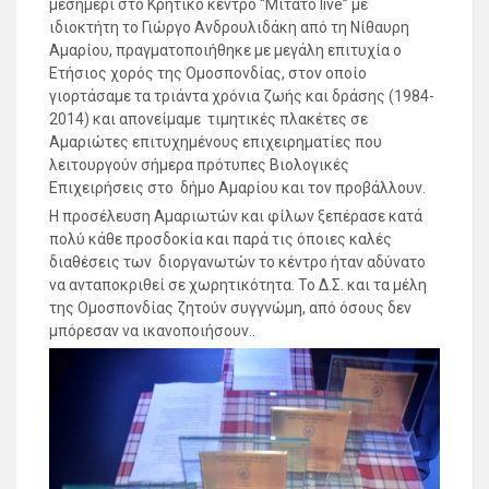
μεσημέρι στο Κρητικό κέντρο “Μιτάτο live” με
ιδιοκτήτη το Γιώργο Ανδρουλιδάκη από τη Νίθαυρη
Αμαρίου, πραγματοποιήθηκε με μεγάλη επιτυχία ο
Ετήσιος χορός της Ομοσπονδίας, στον οποίο
γιορτάσαμε τα τριάντα χρόνια ζωής και δράσης (1984-
2014) και απονείμαμε τιμητικές πλακέτες σε
Αμαριώτες επιτυχημένους επιχειρηματίες που
λειτουργούν σήμερα πρότυπες Βιολογικές
Επιχειρήσεις στο δήμο Αμαρίου και τον προβάλλουν.
Η προσέλευση Αμαριωτών και φίλων ξεπέρασε κατά
πολύ κάθε προσδοκία και παρά τις όποιες καλές
διαθέσεις των διοργανωτών το κέντρο ήταν αδύνατο
να ανταποκριθεί σε χωρητικότητα. Το Δ.Σ. και τα μέλη
της Ομοσπονδίας ζητούν συγγνώμη, από όσους δεν
μπόρεσαν να ικανοποιήσουν..