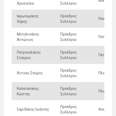
Νιθαυρια
Χρυσούλα
Συλλόγου
Ιερωνυμάκης
Πρόεδρος
Παντανασ
Χάρης
Συλλόγου
Μυτηλινάκης
Πρόεδρος
Πατσωτώ
Αντώνιος
Συλλόγου
Πατρικαλάκης
Πρόεδρος
Πετροχωρ
Σταύρος
Συλλόγου
Πρόεδρος
Λίτινας Σπύρος
Πλατανίω
Συλλόγου
Καπετανάκης
Πρόεδρος
Πλατάνου
Κώστας
Συλλόγου
Πρόεδρος
Σαριδάκης Ιωάννης
Φουρφουρ
Συλλόγου