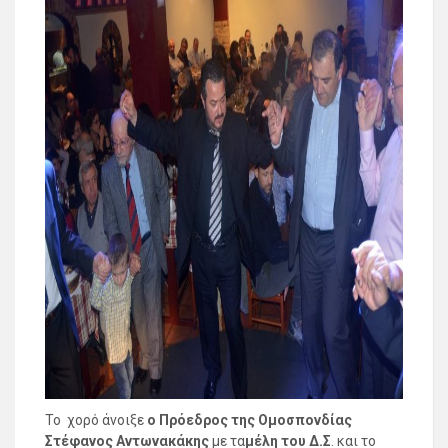
Το χορό άνοιξε
ο Πρόεδρος της Ομοσπονδίας
Στέφανος Αντωνακάκης
με τα
μέλη
του Δ.Σ
. και το