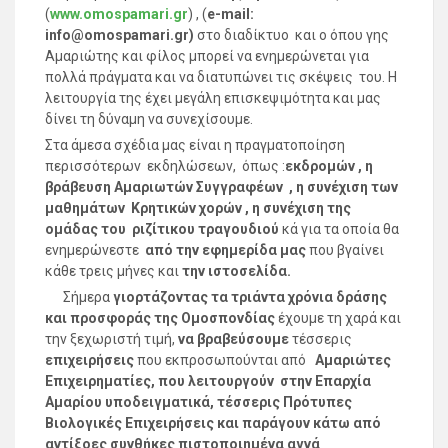
(
www.
omospamari.
gr
) , (
e-
mail:
info@
omospamari.
gr)
στο διαδίκτυο και ο όπου γης
Αμαριώτης και φίλος μπορεί να ενημερώνεται για
πολλά πράγματα και να διατυπώνει τις σκέψεις του. Η
λειτουργία της έχει μεγάλη επισκεψιμότητα και μας
δίνει τη δύναμη να συνεχίσουμε.
Στα άμεσα σχέδια μας είναι η πραγματοποίηση
περισσότερων εκδηλώσεων, όπως :
εκδρομών , η
βράβευση Αμαριωτών Συγγραφέων , η συνέχιση των
μαθημάτων Κρητικών χορών , η συνέχιση της
ομάδας του ριζίτικου
τραγουδιού
κά για τα οποία θα
ενημερώνεστε
από την εφημερίδα μας
που βγαίνει
κάθε τρεις μήνες και
την ιστοσελίδα.
Σήμερα
γιορτάζοντας τα τριάντα χρόνια δράσης
και
προσφοράς της Ομοσπονδίας
έχουμε τη χαρά και
την ξεχωριστή τιμή,
να βραβεύσουμε
τέσσερις
επιχειρήσεις
που εκπροσωπούνται από
Αμαριώτες
Επιχειρηματίες, που λειτουργούν στην Επαρχία
Αμαρίου υποδειγματικά, τέσσερις Πρότυπες
Βιολογικές Επιχειρήσεις και παράγουν κάτω από
αντίξοες συνθήκες πιστοποιημένα αγνά