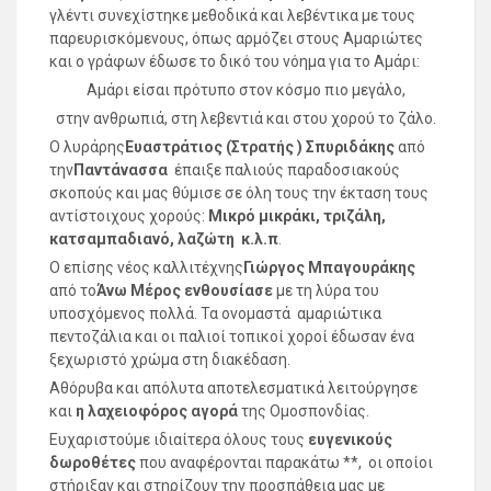
γλέντι συνεχίστηκε μεθοδικά και λεβέντικα με τους
παρευρισκόμενους, όπως αρμόζει στους Αμαριώτες
και ο γράφων έδωσε το δικό του νόημα για το Αμάρι:
Αμάρι είσαι πρότυπο στον κόσμο πιο μεγάλο,
στην ανθρωπιά, στη λεβεντιά και στου χορού το ζάλο.
Ο λυράρης
Ευαστράτιος (Στρατής ) Σπυριδάκης
από
την
Παντάνασσα
έπαιξε παλιούς παραδοσιακούς
σκοπούς και μας θύμισε σε όλη τους την έκταση τους
αντίστοιχους χορούς:
Μικρό μικράκι, τριζάλη,
κατσαμπαδιανό, λαζώτη κ.λ.π
.
Ο επίσης νέος καλλιτέχνης
Γιώργος Μπαγουράκης
από το
Άνω Μέρος ενθουσίασε
με τη λύρα του
υποσχόμενος πολλά. Τα ονομαστά αμαριώτικα
πεντοζάλια και οι παλιοί τοπικοί χοροί έδωσαν ένα
ξεχωριστό χρώμα στη διακέδαση.
Αθόρυβα και απόλυτα αποτελεσματικά λειτούργησε
και
η λαχειοφόρος αγορά
της Ομοσπονδίας.
Ευχαριστούμε ιδιαίτερα όλους τους
ευγενικούς
δωροθέτες
που αναφέρονται παρακάτω **, οι οποίοι
στήριξαν και στηρίζουν την προσπάθεια μας με