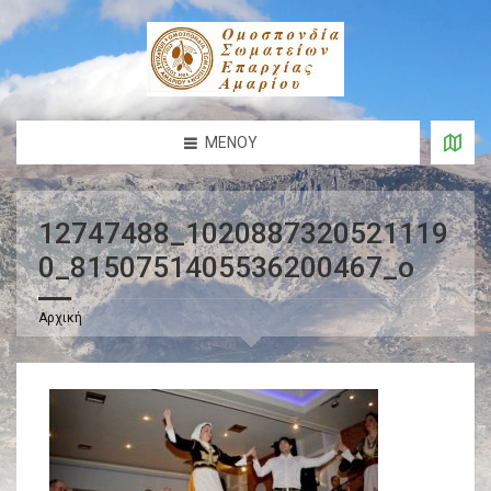
ΜΕΝΟΎ
12747488_1020887320521119
0_8150751405536200467_o
Αρχική