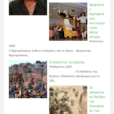
Αμαριώτε
ς
Αγροφύλα
κες,
λειτουργο
ί μιας
άλλης
εποχής
24 Ιουνίου
2020
Ο Αγροφύλακας Στέλιος Καπαρός, επί το έργον. Αμαριώτες
Αγροφύλακες,…
Το Βαλτέτσι της Κρήτης.
18 Απριλίου 2021
«Το Βαλτέτσι της
Κρήτης» Επετειακό αφιέρωμα, για τα
200…
Το
γενεαλογι
κό δένδρο
της
Οικογένει
ας των