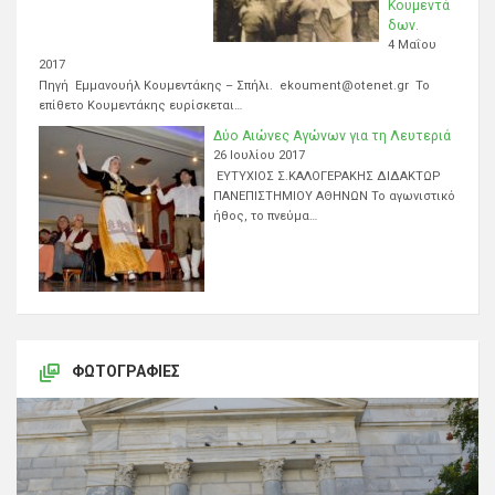
Κουμεντά
δων.
4 Μαΐου
2017
Πηγή Εμμανουήλ Κουμεντάκης – Σπήλι. ekoument@otenet.gr Το
επίθετο Κουμεντάκης ευρίσκεται…
Δύο Αιώνες Αγώνων για τη Λευτεριά
26 Ιουλίου 2017
ΕΥΤΥΧΙΟΣ Σ.ΚΑΛΟΓΕΡΑΚΗΣ ΔΙΔΑΚΤΩΡ
ΠΑΝΕΠΙΣΤΗΜΙΟΥ ΑΘΗΝΩΝ Το αγωνιστικό
ήθος, το πνεύμα…
ΦΩΤΟΓΡΑΦΊΕΣ