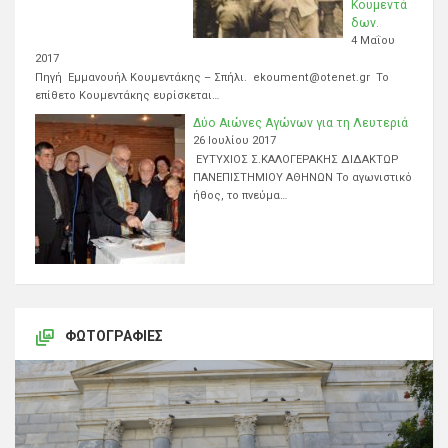
Κουμεντά
δων.
4 Μαΐου
2017
Πηγή Εμμανουήλ Κουμεντάκης – Σπήλι. ekoument@otenet.gr Το
επίθετο Κουμεντάκης ευρίσκεται…
Δύο Αιώνες Αγώνων για τη Λευτεριά
26 Ιουλίου 2017
ΕΥΤΥΧΙΟΣ Σ.ΚΑΛΟΓΕΡΑΚΗΣ ΔΙΔΑΚΤΩΡ
ΠΑΝΕΠΙΣΤΗΜΙΟΥ ΑΘΗΝΩΝ Το αγωνιστικό
ήθος, το πνεύμα…
ΦΩΤΟΓΡΑΦΊΕΣ