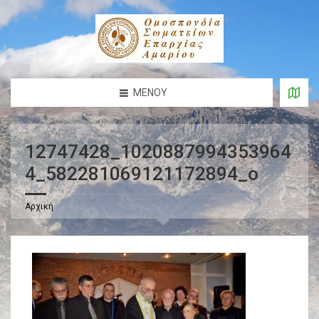
ΜΕΝΟΎ
12747428_1020887994353964
4_582281069121172894_o
Αρχική