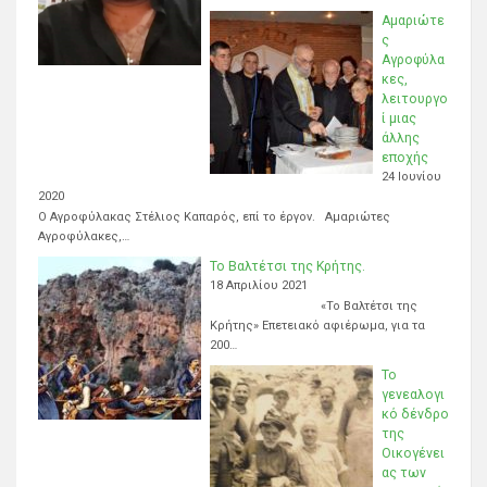
Αμαριώτε
ς
Αγροφύλα
κες,
λειτουργο
ί μιας
άλλης
εποχής
24 Ιουνίου
2020
Ο Αγροφύλακας Στέλιος Καπαρός, επί το έργον. Αμαριώτες
Αγροφύλακες,…
Το Βαλτέτσι της Κρήτης.
18 Απριλίου 2021
«Το Βαλτέτσι της
Κρήτης» Επετειακό αφιέρωμα, για τα
200…
Το
γενεαλογι
κό δένδρο
της
Οικογένει
ας των