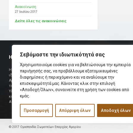
Ανακοίνωση
27 Ιουλίου 2017
Δείτε όλες τις ανακοινώσεις
Σεβόμαστε την ιδιωτικότητά σας
Η ΟΜΟΣΠΟΝΔΙΑ
ΧΡΗΣΙΜ
Χρησιμοποιούμε cookies για να βελτιώσουμε την εμπειρία
Τηλεφωνικό Κ
Η Ομοσπονδία Σωματείων Επαρχίας Αμαρίου
περιήγησής σας, να προβάλλουμε εξατομικευμένες
ιδρύθηκε και πήρε τη θέση της Ένωσης
διαφημίσεις ή περιεχόμενο και να αναλύουμε την
Δήμαρχος
Αμαριωτών, που λειτουργούσε από το 1966 μέχρι
επισκεψιμότητά μας. Κάνοντας κλικ στην επιλογή
Φαξ
το 1984.
«Αποδοχή Όλων», συναινείτε στη χρήση των cookies από
Υλοποιήθηκε σε συνεργασία των μελών του Δ.Σ
Περισσότερα
εμάς.
και των Δ.Σ των Αμαριώτικων Σωματείων της
Αττικής.
Προσαρμογή
Απόρριψη όλων
Αποδοχή όλων
© 2017 Ομοσπονδία Σωματείων Επαρχίας Αμαρίου