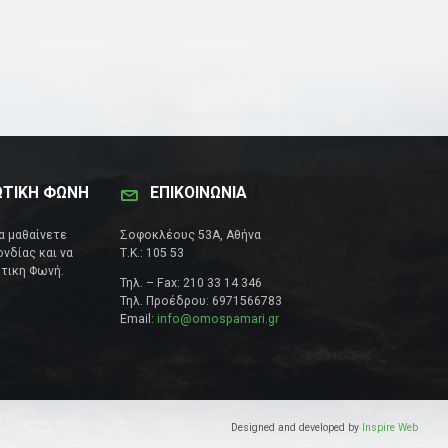
ΩΤΙΚΗ ΦΩΝΗ
ΕΠΙΚΟΙΝΩΝΊΑ
να μαθαίνετε
Σοφοκλέους 53Α, Αθήνα
νδίας και να
Τ.Κ.: 105 53
τικη Φωνή.
Τηλ. – Fax: 210 33 14 346
Τηλ. Προέδρου: 6971566783
Email:
info@omospamari.gr
Designed and developed by
Inspire Web