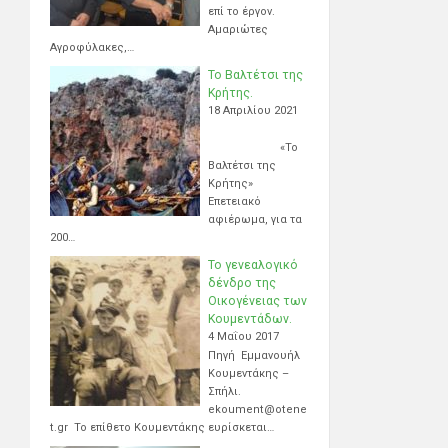
επί το έργον.
Αμαριώτες
Αγροφύλακες,…
Το Βαλτέτσι της
Κρήτης.
18 Απριλίου 2021
«Το
Βαλτέτσι της
Κρήτης»
Επετειακό
αφιέρωμα, για τα
200…
Το γενεαλογικό
δένδρο της
Οικογένειας των
Κουμεντάδων.
4 Μαΐου 2017
Πηγή Εμμανουήλ
Κουμεντάκης –
Σπήλι.
ekoument@otene
t.gr Το επίθετο Κουμεντάκης ευρίσκεται…