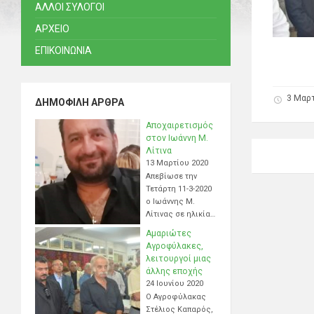
ΑΛΛΟΙ ΣΥΛΟΓΟΙ
ΑΡΧΕΙΟ
ΕΠΙΚΟΙΝΩΝΙΑ
3 Μαρτ
ΔΗΜΟΦΙΛΉ ΆΡΘΡΑ
Αποχαιρετισμός
στον Ιωάννη Μ.
Λίτινα
13 Μαρτίου 2020
Απεβίωσε την
Τετάρτη 11-3-2020
ο Ιωάννης Μ.
Λίτινας σε ηλικία…
Αμαριώτες
Αγροφύλακες,
λειτουργοί μιας
άλλης εποχής
24 Ιουνίου 2020
Ο Αγροφύλακας
Στέλιος Καπαρός,