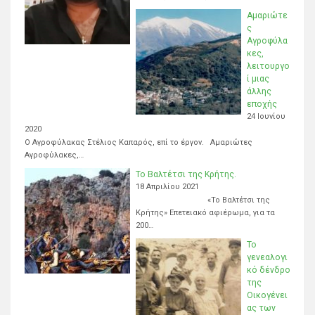
Αμαριώτε
ς
Αγροφύλα
κες,
λειτουργο
ί μιας
άλλης
εποχής
24 Ιουνίου
2020
Ο Αγροφύλακας Στέλιος Καπαρός, επί το έργον. Αμαριώτες
Αγροφύλακες,…
Το Βαλτέτσι της Κρήτης.
18 Απριλίου 2021
«Το Βαλτέτσι της
Κρήτης» Επετειακό αφιέρωμα, για τα
200…
Το
γενεαλογι
κό δένδρο
της
Οικογένει
ας των