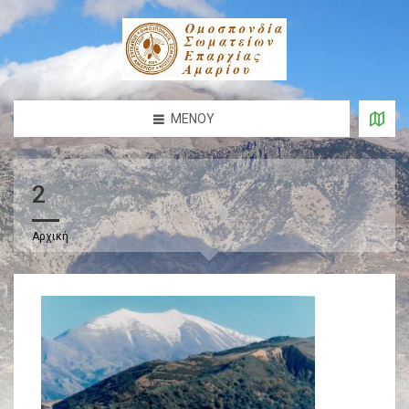
ΜΕΝΟΎ
2
Αρχική