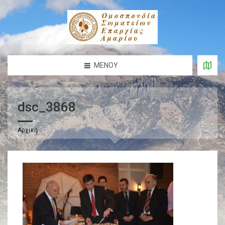
ΜΕΝΟΎ
dsc_3868
Αρχική