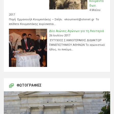
Κουμεντά
δων.
4 Μαΐου
2017
Πηγή Εμμανουήλ Κουμεντάκης – Σπήλι. ekoument@otenet.gr Το
επίθετο Κουμεντάκης ευρίσκεται…
Δύο Αιώνες Αγώνων για τη Λευτεριά
26 Ιουλίου 2017
ΕΥΤΥΧΙΟΣ Σ.ΚΑΛΟΓΕΡΑΚΗΣ ΔΙΔΑΚΤΩΡ
ΠΑΝΕΠΙΣΤΗΜΙΟΥ ΑΘΗΝΩΝ Το αγωνιστικό
ήθος, το πνεύμα…
ΦΩΤΟΓΡΑΦΊΕΣ