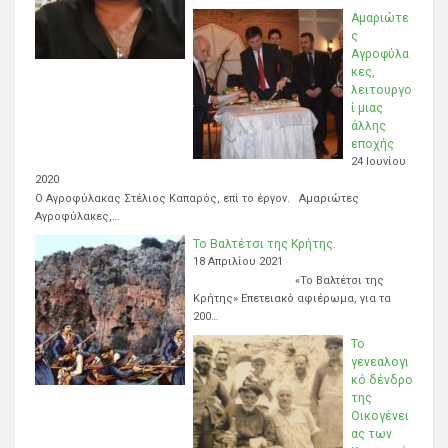
Αμαριώτε
ς
Αγροφύλα
κες,
λειτουργο
ί μιας
άλλης
εποχής
24 Ιουνίου
2020
Ο Αγροφύλακας Στέλιος Καπαρός, επί το έργον. Αμαριώτες
Αγροφύλακες,…
Το Βαλτέτσι της Κρήτης.
18 Απριλίου 2021
«Το Βαλτέτσι της
Κρήτης» Επετειακό αφιέρωμα, για τα
200…
Το
γενεαλογι
κό δένδρο
της
Οικογένει
ας των