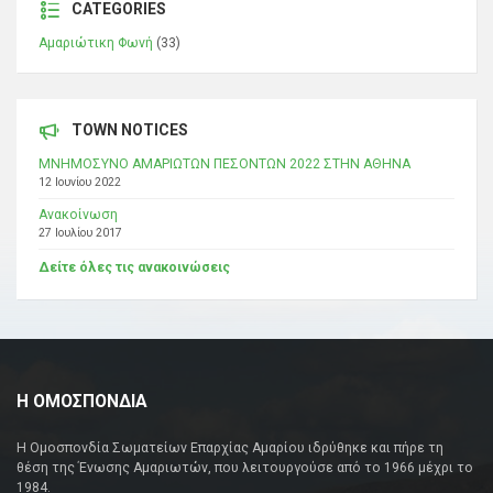
CATEGORIES
Αμαριώτικη Φωνή
(33)
TOWN NOTICES
ΜΝΗΜΟΣΥΝΟ ΑΜΑΡΙΩΤΩΝ ΠΕΣΟΝΤΩΝ 2022 ΣΤΗΝ ΑΘΗΝΑ
12 Ιουνίου 2022
Ανακοίνωση
27 Ιουλίου 2017
Δείτε όλες τις ανακοινώσεις
Η ΟΜΟΣΠΟΝΔΙΑ
Η Ομοσπονδία Σωματείων Επαρχίας Αμαρίου ιδρύθηκε και πήρε τη
θέση της Ένωσης Αμαριωτών, που λειτουργούσε από το 1966 μέχρι το
1984.