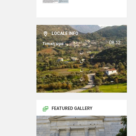
LOCALE INFO
08:12
Τοπική ώρα
FEATURED GALLERY