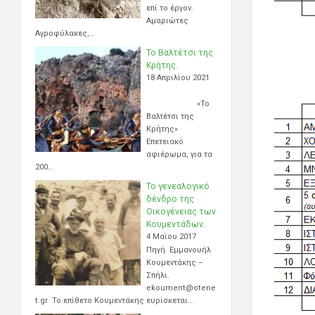
επί το έργον.
Αμαριώτες
Αγροφύλακες,…
Το Βαλτέτσι της
Κρήτης.
18 Απριλίου 2021
«Το
Βαλτέτσι της
Κρήτης»
Επετειακό
αφιέρωμα, για τα
200…
Το γενεαλογικό
δένδρο της
Οικογένειας των
Κουμεντάδων.
4 Μαΐου 2017
Πηγή Εμμανουήλ
Κουμεντάκης –
Σπήλι.
ekoument@otene
t.gr Το επίθετο Κουμεντάκης ευρίσκεται…