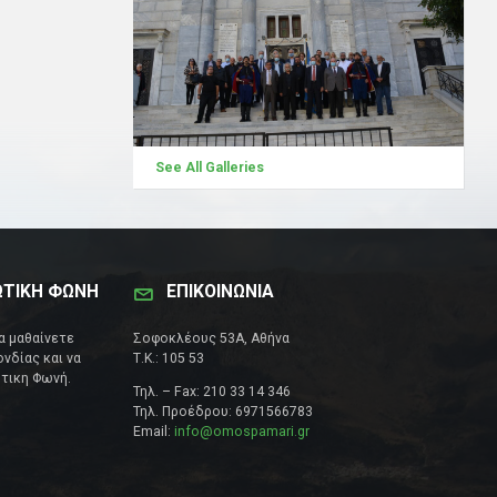
See All Galleries
ΩΤΙΚΗ ΦΩΝΗ
ΕΠΙΚΟΙΝΩΝΊΑ
να μαθαίνετε
Σοφοκλέους 53Α, Αθήνα
νδίας και να
Τ.Κ.: 105 53
τικη Φωνή.
Τηλ. – Fax: 210 33 14 346
Τηλ. Προέδρου: 6971566783
Email:
info@omospamari.gr