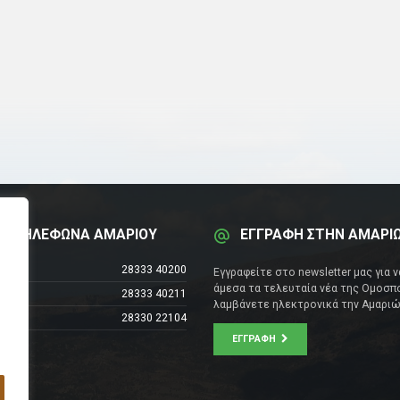
Α ΤΗΛΕΦΩΝΑ ΑΜΑΡΙΟΥ
ΕΓΓΡΑΦΗ ΣΤΗΝ ΑΜΑΡΙ
έντρο
28333 40200
Εγγραφείτε στο newsletter μας για 
άμεσα τα τελευταία νέα της Ομοσπο
28333 40211
λαμβάνετε ηλεκτρονικά την Αμαριώ
28330 22104
ΕΓΓΡΑΦΉ