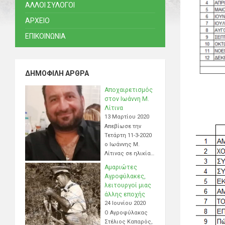
ΑΛΛΟΙ ΣΥΛΟΓΟΙ
ΑΡΧΕΙΟ
ΕΠΙΚΟΙΝΩΝΙΑ
ΔΗΜΟΦΙΛΉ ΆΡΘΡΑ
Αποχαιρετισμός
στον Ιωάννη Μ.
Λίτινα
13 Μαρτίου 2020
Απεβίωσε την
Τετάρτη 11-3-2020
ο Ιωάννης Μ.
Λίτινας σε ηλικία…
Αμαριώτες
Αγροφύλακες,
λειτουργοί μιας
άλλης εποχής
24 Ιουνίου 2020
Ο Αγροφύλακας
Στέλιος Καπαρός,