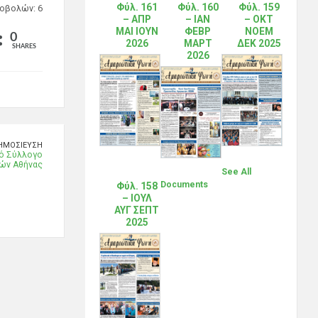
Φύλ. 161
Φύλ. 160
Φύλ. 159
οβολών: 6
– ΑΠΡ
– ΙΑΝ
– ΟΚΤ
ΜΑΙ ΙΟΥΝ
ΦΕΒΡ
ΝΟΕΜ
0
2026
ΜΑΡΤ
ΔΕΚ 2025
SHARES
2026
ΗΜΟΣΊΕΥΣΗ
κό Σύλλογο
ών Αθήνας
See All
Documents
Φύλ. 158
– ΙΟΥΛ
ΑΥΓ ΣΕΠΤ
2025