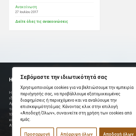
Ανακοίνωση
27 Ιουλίου 2017
Δείτε όλες τις ανακοινώσεις
Σεβόμαστε την ιδιωτικότητά σας
Η ΟΜΟΣΠΟΝΔΙΑ
ΧΡΗΣΙΜ
Χρησιμοποιούμε cookies για να βελτιώσουμε την εμπειρία
Τηλεφωνικό Κ
Η Ομοσπονδία Σωματείων Επαρχίας Αμαρίου
περιήγησής σας, να προβάλλουμε εξατομικευμένες
ιδρύθηκε και πήρε τη θέση της Ένωσης
Δήμαρχος
διαφημίσεις ή περιεχόμενο και να αναλύουμε την
Αμαριωτών, που λειτουργούσε από το 1966 μέχρι
επισκεψιμότητά μας. Κάνοντας κλικ στην επιλογή
Φαξ
το 1984.
«Αποδοχή Όλων», συναινείτε στη χρήση των cookies από
Υλοποιήθηκε σε συνεργασία των μελών του Δ.Σ
Περισσότερα
εμάς.
και των Δ.Σ των Αμαριώτικων Σωματείων της
Αττικής.
Προσαρμογή
Απόρριψη όλων
Αποδοχή όλων