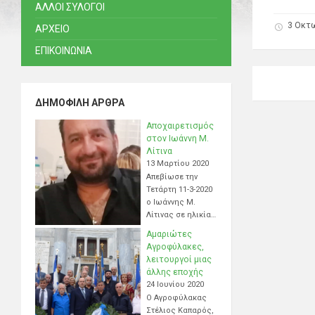
ΑΛΛΟΙ ΣΥΛΟΓΟΙ
3 Οκτ
ΑΡΧΕΙΟ
ΕΠΙΚΟΙΝΩΝΙΑ
ΔΗΜΟΦΙΛΉ ΆΡΘΡΑ
Αποχαιρετισμός
στον Ιωάννη Μ.
Λίτινα
13 Μαρτίου 2020
Απεβίωσε την
Τετάρτη 11-3-2020
ο Ιωάννης Μ.
Λίτινας σε ηλικία…
Αμαριώτες
Αγροφύλακες,
λειτουργοί μιας
άλλης εποχής
24 Ιουνίου 2020
Ο Αγροφύλακας
Στέλιος Καπαρός,