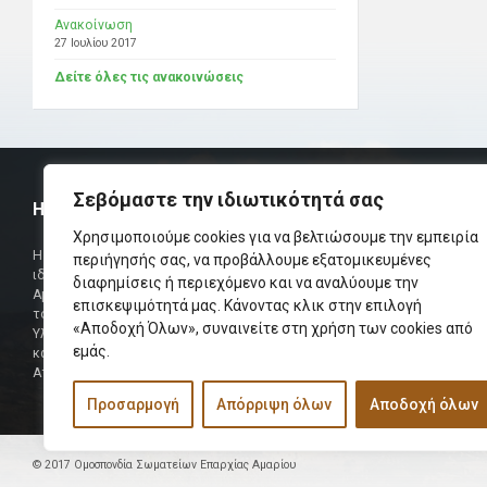
Ανακοίνωση
27 Ιουλίου 2017
Δείτε όλες τις ανακοινώσεις
Σεβόμαστε την ιδιωτικότητά σας
Η ΟΜΟΣΠΟΝΔΙΑ
ΧΡΗΣΙΜ
Χρησιμοποιούμε cookies για να βελτιώσουμε την εμπειρία
Τηλεφωνικό Κ
Η Ομοσπονδία Σωματείων Επαρχίας Αμαρίου
περιήγησής σας, να προβάλλουμε εξατομικευμένες
ιδρύθηκε και πήρε τη θέση της Ένωσης
διαφημίσεις ή περιεχόμενο και να αναλύουμε την
Δήμαρχος
Αμαριωτών, που λειτουργούσε από το 1966 μέχρι
επισκεψιμότητά μας. Κάνοντας κλικ στην επιλογή
Φαξ
το 1984.
«Αποδοχή Όλων», συναινείτε στη χρήση των cookies από
Υλοποιήθηκε σε συνεργασία των μελών του Δ.Σ
Περισσότερα
εμάς.
και των Δ.Σ των Αμαριώτικων Σωματείων της
Αττικής.
Προσαρμογή
Απόρριψη όλων
Αποδοχή όλων
© 2017 Ομοσπονδία Σωματείων Επαρχίας Αμαρίου