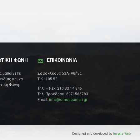
ΩΤΙΚΗ ΦΩΝΗ
ΕΠΙΚΟΙΝΩΝΊΑ
να μαθαίνετε
Σοφοκλέους 53Α, Αθήνα
νδίας και να
Τ.Κ.: 105 53
τικη Φωνή.
Τηλ. – Fax: 210 33 14 346
Τηλ. Προέδρου: 6971566783
Email:
info@omospamari.gr
Designed and developed by
Inspire Web