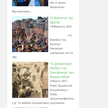
επί το έργον.
Αμαριώτες
Αγροφύλακες,…
Το Βαλτέτσι της
Κρήτης.
18 Απριλίου 2021
«Το
Βαλτέτσι της
Κρήτης»
Επετειακό
αφιέρωμα, για τα
200…
Το γενεαλογικό
δένδρο της
Οικογένειας των
Κουμεντάδων.
4 Μαΐου 2017
Πηγή Εμμανουήλ
Κουμεντάκης –
Σπήλι.
ekoument@otene
t.gr Το επίθετο Κουμεντάκης ευρίσκεται…