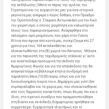
της εκδήλωσης.) Μετά το πέρας της ομιλίας του
Στρατηγού και τις ευχαριστίες μας για όσα ιστορικά
γεγονότα μας ανέφερε ο λόγος δόθηκε, στον Πρόεδρο
της Ομοσπονδίας κ. Στέφανο Αντωνακάκη για τον δικό
του χαιρετισμό, ο οποίος χαιρέτησε και καλωσόρισε
όλους τους παρευρισκόμενους. Αναφέρθηκε στο
τελούμενο ιερό μνημόσυνο, που χάρη στον Γιάννη
Λίτινα που έφυγε από κοντά μας, συνεχίζουμε επί 27
χρόνια για τους 164 εκτελεσθέντες και
ολοκαυτωθέντες στα (8) χωριά του Κέντρους . Μίλησε
για την περικοπή της ταχυδρομικής ατέλειας γι’ αυτό
και αναστείλαμε προσωρινά την έκδοση της
Αμαριώτικης Φωνής και για την επανέκδοση της θα
αναγκαστούμε να βάλλουμε ετήσια συνδρομή ανά
παραλήπτη δέκα (10,00) ευρώ, όπως και για την
δικαιολογημένη πικρία του κ. Δημάρχου μας γιατί δεν
συμπεριέλαβαν και τα χώρια μας, που ολοκαυτώθηκαν
από τους Γερμανούς κατακτητές, όπως θα μας πει και ο
ίδιος, στο σχετικό συνέδριο που πραγματοποιήθηκε
στη Βιάννο και σε ένδειξη διαμαρτυρίας αρνήθηκε να
συμμετάσχει. Ευχαρίστησε ιδιαιτέρως και το