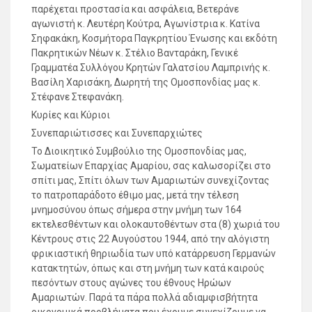
παρέχεται προστασία και ασφάλεια, Βετεράνε
αγωνιστή κ. Λευτέρη Κούτρα, Αγωνίστρια κ. Κατίνα
Σηφακάκη, Κοσμήτορα Παγκρητίου Ένωσης και εκδότη
Πακρητικών Nέων κ. Στέλιο Βανταράκη, Γενικέ
Γραμματέα Συλλόγου Κρητών Γαλατσίου Λαμπρινής κ.
Βασίλη Χαρισάκη, Δωρητή της Ομοσπονδίας μας κ.
Στέφανε Στεφανάκη.
Κυρίες και Κύριοι
Συνεπαριώτισσες και Συνεπαρχιώτες
Το Διοικητικό Συμβούλιο της Ομοσπονδίας μας,
Σωματείων Επαρχίας Αμαρίου, σας καλωσορίζει στο
σπίτι μας, Σπίτι όλων των Αμαριωτών συνεχίζοντας
το πατροπαράδοτο έθιμο μας, μετά την τέλεση
μνημοσύνου όπως σήμερα στην μνήμη των 164
εκτελεσθέντων και ολοκαυτοθέντων στα (8) χωριά του
Κέντρους στις 22 Αυγούστου 1944, από την αλόγιστη
φρικιαστική θηριωδία των υπό κατάρρευση Γερμανών
κατακτητών, όπως και στη μνήμη των κατά καιρούς
πεσόντων στους αγώνες του έθνους Ηρώων
Αμαριωτών. Παρά τα πάρα πολλά αδιαμφισβήτητα