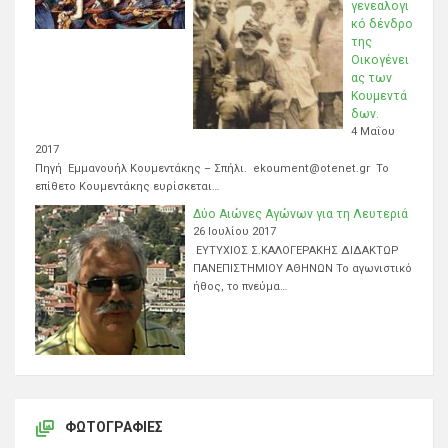
γενεαλογι
κό δένδρο
της
Οικογένει
ας των
Κουμεντά
δων.
4 Μαΐου
2017
Πηγή Εμμανουήλ Κουμεντάκης – Σπήλι. ekoument@otenet.gr Το
επίθετο Κουμεντάκης ευρίσκεται…
Δύο Αιώνες Αγώνων για τη Λευτεριά
26 Ιουλίου 2017
ΕΥΤΥΧΙΟΣ Σ.ΚΑΛΟΓΕΡΑΚΗΣ ΔΙΔΑΚΤΩΡ
ΠΑΝΕΠΙΣΤΗΜΙΟΥ ΑΘΗΝΩΝ Το αγωνιστικό
ήθος, το πνεύμα…
ΦΩΤΟΓΡΑΦΊΕΣ