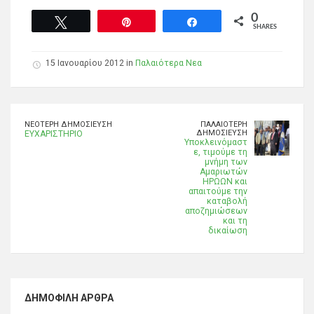
0
Tweet
Pin
Share
SHARES
15 Ιανουαρίου 2012 in
Παλαιότερα Νεα
ΝΕΌΤΕΡΗ ΔΗΜΟΣΊΕΥΣΗ
ΠΑΛΑΙΌΤΕΡΗ
ΔΗΜΟΣΊΕΥΣΗ
ΕΥΧΑΡΙΣΤΗΡΙΟ
Υποκλεινόμαστ
ε, τιμούμε τη
μνήμη των
Αμαριωτών
ΗΡΩΩΝ και
απαιτούμε την
καταβολή
αποζημιώσεων
και τη
δικαίωση
ΔΗΜΟΦΙΛΉ ΆΡΘΡΑ