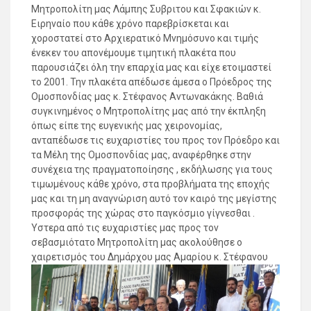
Μητροπολίτη μας Λάμπης Συβριτου και Σφακιών κ.
Ειρηναίο που κάθε χρόνο παρεβρίσκεται και
χοροστατεί στο Αρχιερατικό Μνημόσυνο και τιμής
ένεκεν του απονέμουμε τιμητική πλακέτα που
παρουσιάζει όλη την επαρχία μας και είχε ετοιμαστεί
το 2001. Την πλακέτα απέδωσε άμεσα ο Πρόεδρος της
Ομοσπονδίας μας κ. Στέφανος Αντωνακάκης. Βαθιά
συγκινημένος ο Μητροπολίτης μας από την έκπληξη
όπως είπε της ευγενικής μας χειρονομίας,
ανταπέδωσε τις ευχαριστίες του προς τον Πρόεδρο και
τα Μέλη της Ομοσπονδίας μας, αναφέρθηκε στην
συνέχεια της πραγματοποίησης , εκδήλωσης για τους
τιμωμένους κάθε χρόνο, στα προβλήματα της εποχής
μας και τη μη αναγνώριση αυτό τον καιρό της μεγίστης
προσφοράς της χώρας στο παγκόσμιο γίγνεσθαι .
Ύστερα από τις ευχαριστίες μας προς τον
σεβασμιότατο Μητροπολίτη μας ακολούθησε ο
χαιρετισμός του Δημάρχου μας Αμαρίου κ. Στέφανου