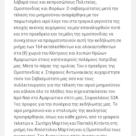
λάβαρά τους και εκπροσώπους Πολιτείας,
Ομοσπονδίας και Φορέων. Ο σεβασμιότατος μετά την
τέλεση του μνημοσύνου αναφέρθηκε με τον
πεφωτισμένο ιερό λόγο του στα τραγικά γεγονότα της
εποχής εκείνης ευχόμενος να μην επαναληφθούν ποτέ
και στο προεδρείο και τα μέλη της ομοσπονδίας να
συνεχίσουν να πραγματοποιούν αυτή την εκδήλωση σε
μνήμη των 164 εκτελεσθέντων και ολοκαυτοθέντων
στα (8) χωριά του Κέντρους και λοιπών Ηρώων
Αμαριωτών στους κατά καιρούς πολέμους πατρίδας
μας. Μετά το πέρας της ομιλίας Του ο πρόεδρος της
Ομοσπονδίας κ. Στέφανος Αντωνακάκης ευχαρίστησε
τόσο τον Σεβασμιότατο μας όσο και τους
συλλειτουργούς για την τέλεση του ιερού μνημοσύνου
και κάλεσε όλο το πλήθος που είχε κατακλείσει τον
Ιερό Ναό στο Αμαριώτικο σπίτι μας, Σοφοκλέους 53Α
1ος όροφος για την συνέχεια της εκδήλωσης μας. Το
ιερό μνημόσυνο και ο στολισμός της εκκλησίας
προσφέρθηκαν, όπως και κάθε χρόνο, από το γραφείο
τελετών κ. Σωτήρη Μαρτίνη και Παντελή Κιτάντη στη
μνήμη του Απόστολου Μαρτίνη και η Ομοσπονδία τους
ευχαριστεί. Στο Αμαριώτικο σπίτι άμεσα με την