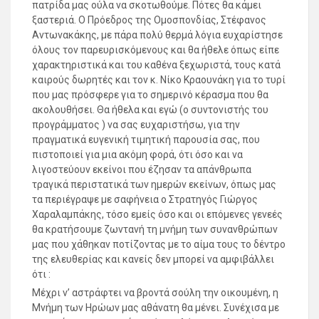
πατρίδα μας ούλα να σκοτωθούμε. Πότες θα κάμει
ξαστεριά. Ο Πρόεδρος της Ομοσπονδίας, Στέφανος
Αντωνακάκης, με πάρα πολύ θερμά λόγια ευχαρίστησε
όλους τον παρευρισκόμενους και θα ήθελε όπως είπε
χαρακτηριστικά και του καθένα ξεχωριστά, τους κατά
καιρούς δωρητές και τον κ. Νίκο Κραουνάκη για το τυρί
που μας πρόσφερε για το σημερινό κέρασμα που θα
ακολουθήσει. Θα ήθελα και εγώ (ο συντονιστής του
προγράμματος ) να σας ευχαριστήσω, για την
πραγματικά ευγενική τιμητική παρουσία σας, που
πιστοποιεί για μια ακόμη φορά, ότι όσο και να
λιγοστεύουν εκείνοι που έζησαν τα απάνθρωπα
τραγικά περιστατικά των ημερών εκείνων, όπως μας
τα περιέγραψε με σαφήνεια ο Στρατηγός Γιώργος
Χαραλαμπάκης, τόσο εμείς όσο και οι επόμενες γενεές
θα κρατήσουμε ζωντανή τη μνήμη των συνανθρώπων
μας που χάθηκαν ποτίζοντας με το αίμα τους το δέντρο
της ελευθερίας και κανείς δεν μπορεί να αμφιβάλλει
ότι :
Μέχρι ν’ αστράφτει να βροντά σούλη την οικουμένη, η
Μνήμη των Ηρώων μας αθάνατη θα μένει. Συνέχισα με