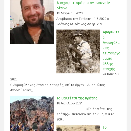
Αποχαιρετισμός στον Ιωάννη Μ.
Λίτινα
13 Μαρτίου 2020
Απεβίωσε την Τετάρτη 11-3-2020 ο
Ιωάννης Μ. Λίτινας σε ηλικία…
Αμαριώτε
ς
Αγροφύλα
κες,
λειτουργο
ί μιας
άλλης
εποχής
24 Ιουνίου
2020
Ο Αγροφύλακας Στέλιος Καπαρός, επί το έργον. Αμαριώτες
Αγροφύλακες,…
Το Βαλτέτσι της Κρήτης.
18 Απριλίου 2021
«Το Βαλτέτσι της
Κρήτης» Επετειακό αφιέρωμα, για τα
200…
Το