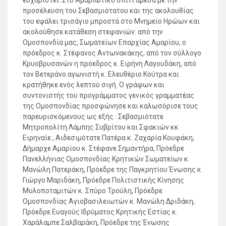
προσέλευση του Σεβασμιότατου και της ακολουθίας
του εψάλει τρισάγιο μπροστά στο Μνημείο Ηρώων και
ακολούθησε κατάθεση στεφανιών: από την
Ομοσπονδία μας, Σωματείων Επαρχίας Αμαρίου, ο
πρόεδρος κ. Στέφανος Αντωνακάκης, από τον σύλλογο
Κρυοβρυσανών η πρόεδρος κ. Ειρήνη Λαγουδάκη, από
τον Βετεράνο αγωνιστή κ. Ελευθέριο Κούτρα και
κρατήθηκε ενός λεπτού σιγή. Ο γράφων και
συντονιστής του προγράμματος γενικός γραμματέας
της Ομοσπονδίας προσφώνησε και καλωσόρισε τους
παρευρισκόμενους ως εξής : Σεβασμιότατε
Μητροπολίτη Λάμπης Συβρίτου και Σφακιών κκ
Ειρηναίε , Αιδεσιμότατε Πατέρα κ. Ζαχαρία Κουφάκη,
Δήμαρχε Αμαρίου κ. Στέφανε Σημαντήρα, Πρόεδρε
Πανελλήνιας Ομοσπονδίας Κρητικών Σωματείων κ.
Μανώλη Πατεράκη, Πρόεδρε της Παγκρητίου Ένωσης κ
Γιώργο Μαριδάκη, Πρόεδρε Πολιτιστικής Κίνησης
Μυλοποταμιτών κ. Σπύρο Τρούλη, Πρόεδρε
Ομοσπονδίας Αγιοβασιλειωτών κ. Μανώλη Δριδάκη,
Πρόεδρε Ευαγούς Ιδρύματος Κρητικής Εστίας κ.
Χαράλαμπε Σαλβαράκη, Πρόεδρε της Ένωσης