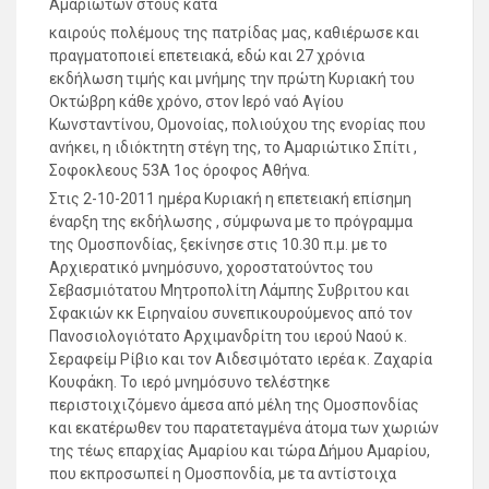
Αμαριωτών στους κατά
καιρούς πολέμους της πατρίδας μας, καθιέρωσε και
πραγματοποιεί επετειακά, εδώ και 27 χρόνια
εκδήλωση τιμής και μνήμης την πρώτη Κυριακή του
Οκτώβρη κάθε χρόνο, στον Ιερό ναό Αγίου
Κωνσταντίνου, Ομονοίας, πολιούχου της ενορίας που
ανήκει, η ιδιόκτητη στέγη της, το Αμαριώτικο Σπίτι ,
Σοφοκλεους 53Α 1ος όροφος Αθήνα.
Στις 2-10-2011 ημέρα Κυριακή η επετειακή επίσημη
έναρξη της εκδήλωσης , σύμφωνα με το πρόγραμμα
της Ομοσπονδίας, ξεκίνησε στις 10.30 π.μ. με το
Αρχιερατικό μνημόσυνο, χοροστατούντος του
Σεβασμιότατου Μητροπολίτη Λάμπης Συβριτου και
Σφακιών κκ Ειρηναίου συνεπικουρούμενος από τον
Πανοσιολογιότατο Αρχιμανδρίτη του ιερού Ναού κ.
Σεραφείμ Ρίβιο και τον Αιδεσιμότατο ιερέα κ. Ζαχαρία
Κουφάκη. Το ιερό μνημόσυνο τελέστηκε
περιστοιχιζόμενο άμεσα από μέλη της Ομοσπονδίας
και εκατέρωθεν του παρατεταγμένα άτομα των χωριών
της τέως επαρχίας Αμαρίου και τώρα Δήμου Αμαρίου,
που εκπροσωπεί η Ομοσπονδία, με τα αντίστοιχα