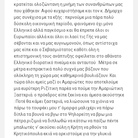
κρατείται ολοζώντανη η μνήμη των συνανθρώπων μας
που χάθηκαν. Αφού ευχαριστήσαμε και τον κ. Δήμαρχο
μας συνέχισα με τα εξής : περνούμε μια πάρα πολύ
δύσκολη οικονομική περίοδο, φαινόμενο όχι μόνο
Ελληνικό αλλά παγκόσμιο και θα έπρεπε όλοι οι
Ευρωπαίοι αλλά και όλοι οι λαοί τις Γής να μας
σέβονται και να μας ευγνωμονούν, όπως αντίστοιχα
μας είπε και ο Σεβασμιότατος καθότι όλη η
επιστημονική τους ανάπτυξης οφείλεται στο αθάνατο
Ελληνικό διορατικό πνεύμα και ανταυτού : Μέτρα σε
μέτρα εισπρακτικά πολύ συχνά μας βάζουν που
ολόκληρη τη χώρα μας καθημερινά βουλιάζουν. Και
τώρα όλοι εμείς μαζί οι Αμαριώτες που αποτελούμε
μια ευρύτερη Ριζίτικη παρέα να πούμε την Αμαριώτικη
Ξαστεριά. ο πρόεδρος είπε ξεκίνα και άμεσα ακούστηκε
: Ποτέ θα κάμει ξαστεριά, να λιώσουνε τα χιόνια να
πάρω το τουφέκι μου τ’ όμορφο μαλιχέρι να πάρω
δίπλα τα βουνά να βγω στο Ψηλορείτη να βρω μια
πέτρα ριζιμιά να διπλωθώ να κάτσω να παίξω πέντε
μπαλωτές ν’ ακούσει ούλη η Κρήτη να ρθούν τα
Κρητικόπουλα εκιά να ορκιστούμε για την γλυκιά