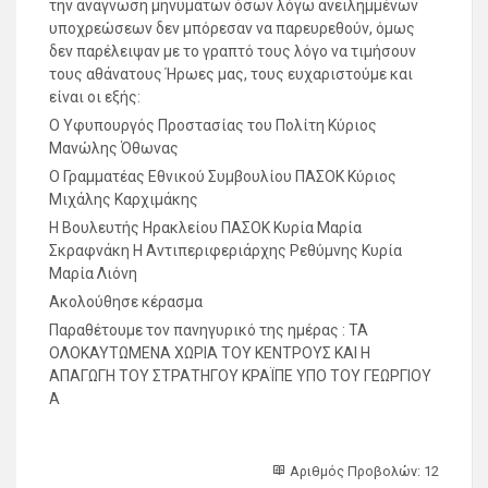
την ανάγνωση μηνυμάτων όσων λόγω ανειλημμένων
υποχρεώσεων δεν μπόρεσαν να παρευρεθούν, όμως
δεν παρέλειψαν με το γραπτό τους λόγο να τιμήσουν
τους αθάνατους Ήρωες μας, τους ευχαριστούμε και
είναι οι εξής:
Ο Υφυπουργός Προστασίας του Πολίτη Κύριος
Μανώλης Όθωνας
Ο Γραμματέας Εθνικού Συμβουλίου ΠΑΣΟΚ Κύριος
Μιχάλης Καρχιμάκης
Η Βουλευτής Ηρακλείου ΠΑΣΟΚ Κυρία Μαρία
Σκραφνάκη Η Αντιπεριφεριάρχης Ρεθύμνης Κυρία
Μαρία Λιόνη
Ακολούθησε κέρασμα
Παραθέτουμε τον πανηγυρικό της ημέρας : ΤΑ
ΟΛΟΚΑΥΤΩΜΕΝΑ ΧΩΡΙΑ ΤΟΥ ΚΕΝΤΡΟΥΣ ΚΑΙ Η
ΑΠΑΓΩΓΗ ΤΟΥ ΣΤΡΑΤΗΓΟΥ ΚΡΑΪΠΕ ΥΠΟ ΤΟΥ ΓΕΩΡΓΙΟΥ
Α
Αριθμός Προβολών: 12