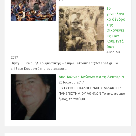
200…
Το
γενεαλογι
κό δένδρο
της
Οικογένει
ας των
Κουμεντά
δων.
4 Μαΐου
2017
Πηγή Εμμανουήλ Κουμεντάκης – Σπήλι. ekoument@otenet.gr Το
επίθετο Κουμεντάκης ευρίσκεται…
Δύο Αιώνες Αγώνων για τη Λευτεριά
26 Ιουλίου 2017
ΕΥΤΥΧΙΟΣ Σ.ΚΑΛΟΓΕΡΑΚΗΣ ΔΙΔΑΚΤΩΡ
ΠΑΝΕΠΙΣΤΗΜΙΟΥ ΑΘΗΝΩΝ Το αγωνιστικό
ήθος, το πνεύμα…