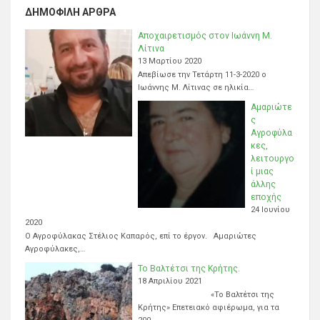
ΔΗΜΟΦΙΛΉ ΆΡΘΡΑ
Αποχαιρετισμός στον Ιωάννη Μ.
Λίτινα
13 Μαρτίου 2020
Απεβίωσε την Τετάρτη 11-3-2020 ο
Ιωάννης Μ. Λίτινας σε ηλικία…
Αμαριώτε
ς
Αγροφύλα
κες,
λειτουργο
ί μιας
άλλης
εποχής
24 Ιουνίου
2020
Ο Αγροφύλακας Στέλιος Καπαρός, επί το έργον. Αμαριώτες
Αγροφύλακες,…
Το Βαλτέτσι της Κρήτης.
18 Απριλίου 2021
«Το Βαλτέτσι της
Κρήτης» Επετειακό αφιέρωμα, για τα