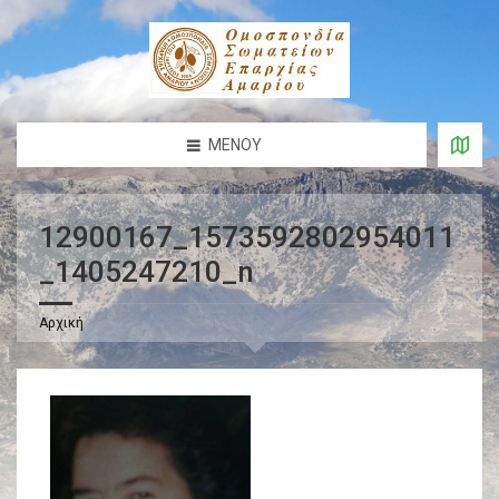
ΜΕΝΟΎ
12900167_1573592802954011
_1405247210_n
Αρχική