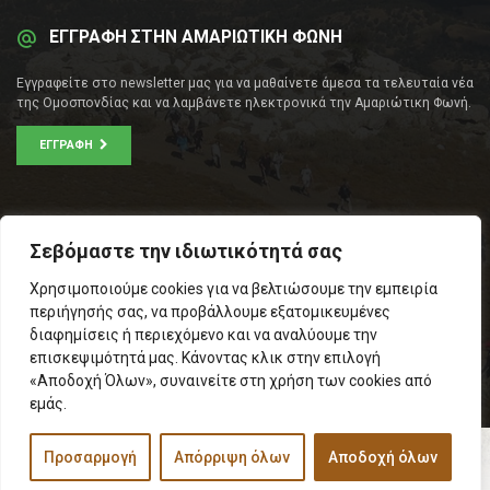
ΕΓΓΡΑΦΗ ΣΤΗΝ ΑΜΑΡΙΩΤΙΚΗ ΦΩΝΗ
Εγγραφείτε στο newsletter μας για να μαθαίνετε άμεσα τα τελευταία νέα
της Ομοσπονδίας και να λαμβάνετε ηλεκτρονικά την Αμαριώτικη Φωνή.
ΕΓΓΡΑΦΉ
ΕΠΙΚΟΙΝΩΝΊΑ
Σεβόμαστε την ιδιωτικότητά σας
Σοφοκλέους 53Α, Αθήνα
Χρησιμοποιούμε cookies για να βελτιώσουμε την εμπειρία
Τ.Κ.: 105 53
περιήγησής σας, να προβάλλουμε εξατομικευμένες
Τηλ. – Fax: 210 33 14 346
διαφημίσεις ή περιεχόμενο και να αναλύουμε την
Τηλ. Προέδρου: 6971566783
επισκεψιμότητά μας. Κάνοντας κλικ στην επιλογή
Email:
info@omospamari.gr
«Αποδοχή Όλων», συναινείτε στη χρήση των cookies από
εμάς.
Προσαρμογή
Απόρριψη όλων
Αποδοχή όλων
© 2017 Ομοσπονδία Σωματείων Επαρχίας Αμαρίου
Designed and developed by
Inspire Web