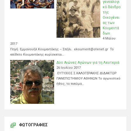
γενεαλογι
κό δένδρο
της
Οικογένει
ας των
Κουμεντά
δων.
4 Μαΐου
2017
Πηγή Εμμανουήλ Κουμεντάκης – Σπήλι. ekoument@otenet.gr Το
επίθετο Κουμεντάκης ευρίσκεται…
Δύο Αιώνες Αγώνων για τη Λευτεριά
26 Ιουλίου 2017
ΕΥΤΥΧΙΟΣ Σ.ΚΑΛΟΓΕΡΑΚΗΣ ΔΙΔΑΚΤΩΡ
ΠΑΝΕΠΙΣΤΗΜΙΟΥ ΑΘΗΝΩΝ Το αγωνιστικό
ήθος, το πνεύμα…
ΦΩΤΟΓΡΑΦΊΕΣ