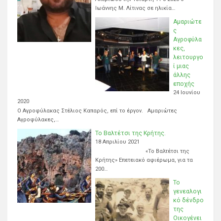
Ιωάννης Μ. Λίτινας σε ηλικία…
Αμαριώτε
ς
Αγροφύλα
κες,
λειτουργο
ί μιας
άλλης
εποχής
24 Ιουνίου
2020
Ο Αγροφύλακας Στέλιος Καπαρός, επί το έργον. Αμαριώτες
Αγροφύλακες,…
Το Βαλτέτσι της Κρήτης.
18 Απριλίου 2021
«Το Βαλτέτσι της
Κρήτης» Επετειακό αφιέρωμα, για τα
200…
Το
γενεαλογι
κό δένδρο
της
Οικογένει