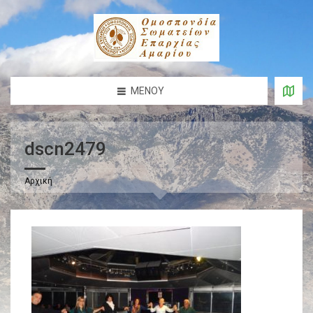
ΜΕΝΟΎ
dscn2479
Αρχική