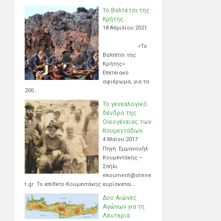
Το Βαλτέτσι της
Κρήτης.
18 Απριλίου 2021
«Το
Βαλτέτσι της
Κρήτης»
Επετειακό
αφιέρωμα, για τα
200…
Το γενεαλογικό
δένδρο της
Οικογένειας των
Κουμεντάδων.
4 Μαΐου 2017
Πηγή Εμμανουήλ
Κουμεντάκης –
Σπήλι.
ekoument@otene
t.gr Το επίθετο Κουμεντάκης ευρίσκεται…
Δύο Αιώνες
Αγώνων για τη
Λευτεριά