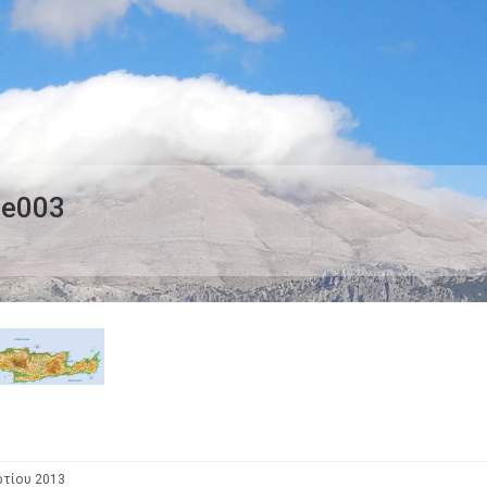
e003
ρτίου 2013