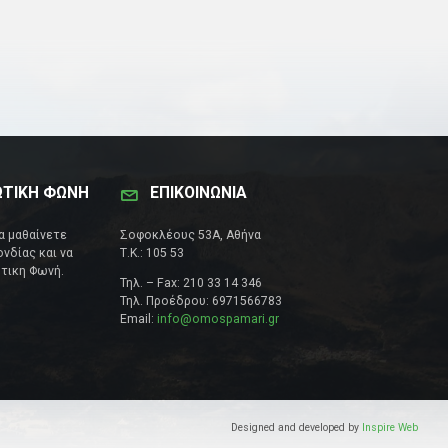
ΩΤΙΚΗ ΦΩΝΗ
ΕΠΙΚΟΙΝΩΝΊΑ
να μαθαίνετε
Σοφοκλέους 53Α, Αθήνα
νδίας και να
Τ.Κ.: 105 53
τικη Φωνή.
Τηλ. – Fax: 210 33 14 346
Τηλ. Προέδρου: 6971566783
Email:
info@omospamari.gr
Designed and developed by
Inspire Web