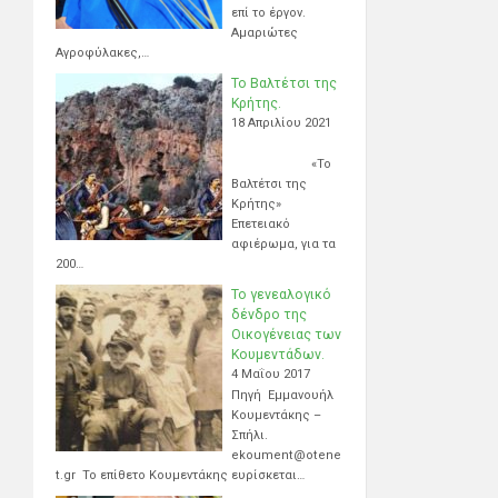
επί το έργον.
Αμαριώτες
Αγροφύλακες,…
Το Βαλτέτσι της
Κρήτης.
18 Απριλίου 2021
«Το
Βαλτέτσι της
Κρήτης»
Επετειακό
αφιέρωμα, για τα
200…
Το γενεαλογικό
δένδρο της
Οικογένειας των
Κουμεντάδων.
4 Μαΐου 2017
Πηγή Εμμανουήλ
Κουμεντάκης –
Σπήλι.
ekoument@otene
t.gr Το επίθετο Κουμεντάκης ευρίσκεται…