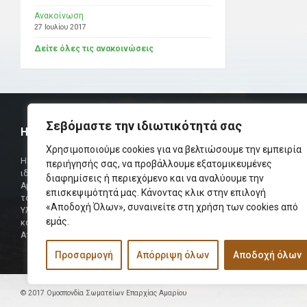
Ανακοίνωση
27 Ιουλίου 2017
Δείτε όλες τις ανακοινώσεις
Σεβόμαστε την ιδιωτικότητά σας
Η ΟΜΟΣΠΟΝΔΙΑ
ΧΡΗΣΙΜ
Χρησιμοποιούμε cookies για να βελτιώσουμε την εμπειρία
Τηλεφωνικό Κ
Η Ομοσπονδία Σωματείων Επαρχίας Αμαρίου
περιήγησής σας, να προβάλλουμε εξατομικευμένες
ιδρύθηκε και πήρε τη θέση της Ένωσης
διαφημίσεις ή περιεχόμενο και να αναλύουμε την
Δήμαρχος
Αμαριωτών, που λειτουργούσε από το 1966 μέχρι
επισκεψιμότητά μας. Κάνοντας κλικ στην επιλογή
Φαξ
το 1984.
«Αποδοχή Όλων», συναινείτε στη χρήση των cookies από
Υλοποιήθηκε σε συνεργασία των μελών του Δ.Σ
Περισσότερα
εμάς.
και των Δ.Σ των Αμαριώτικων Σωματείων της
Αττικής.
Προσαρμογή
Απόρριψη όλων
Αποδοχή όλων
© 2017 Ομοσπονδία Σωματείων Επαρχίας Αμαρίου