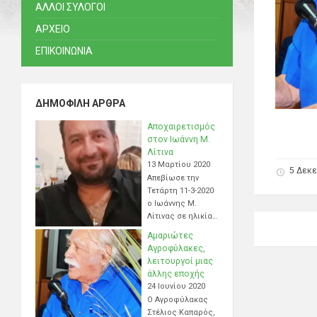
ΑΛΛΟΙ ΣΥΛΟΓΟΙ
ΑΡΧΕΙΟ
ΕΠΙΚΟΙΝΩΝΙΑ
ΔΗΜΟΦΙΛΉ ΆΡΘΡΑ
Αποχαιρετισμός
στον Ιωάννη Μ.
Λίτινα
13 Μαρτίου 2020
5 Δεκε
Απεβίωσε την
Τετάρτη 11-3-2020
ο Ιωάννης Μ.
Λίτινας σε ηλικία…
Αμαριώτες
Αγροφύλακες,
λειτουργοί μιας
άλλης εποχής
24 Ιουνίου 2020
Ο Αγροφύλακας
Στέλιος Καπαρός,