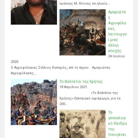
Ιωάννης Μ. Λίτινας σε ηλικία…
Αμαριώτε
ς
Αγροφύλα
κες,
λειτουργο
ί μιας
άλλης
εποχής
24 Ιουνίου
2020
Ο Αγροφύλακας Στέλιος Καπαρός, επί το έργον. Αμαριώτες
Αγροφύλακες,…
Το Βαλτέτσι της Κρήτης.
18 Απριλίου 2021
«Το Βαλτέτσι της
Κρήτης» Επετειακό αφιέρωμα, για τα
200…
Το
γενεαλογι
κό δένδρο
της
Οικογένει