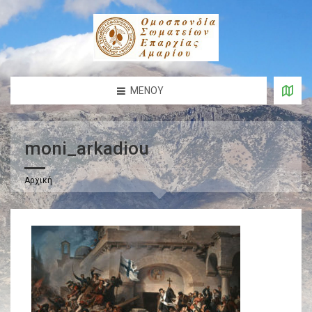
ΜΕΝΟΎ
moni_arkadiou
Αρχική