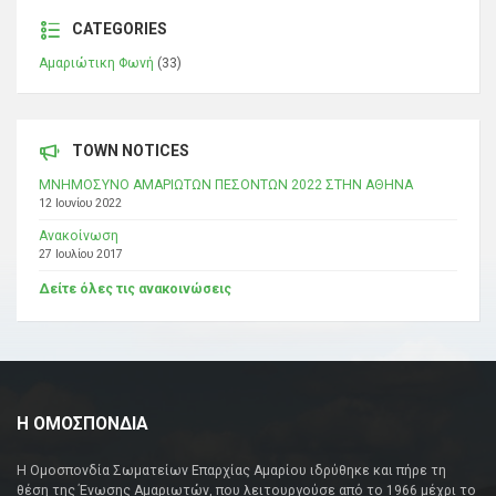
CATEGORIES
Αμαριώτικη Φωνή
(33)
TOWN NOTICES
ΜΝΗΜΟΣΥΝΟ ΑΜΑΡΙΩΤΩΝ ΠΕΣΟΝΤΩΝ 2022 ΣΤΗΝ ΑΘΗΝΑ
12 Ιουνίου 2022
Ανακοίνωση
27 Ιουλίου 2017
Δείτε όλες τις ανακοινώσεις
Η ΟΜΟΣΠΟΝΔΙΑ
Η Ομοσπονδία Σωματείων Επαρχίας Αμαρίου ιδρύθηκε και πήρε τη
θέση της Ένωσης Αμαριωτών, που λειτουργούσε από το 1966 μέχρι το