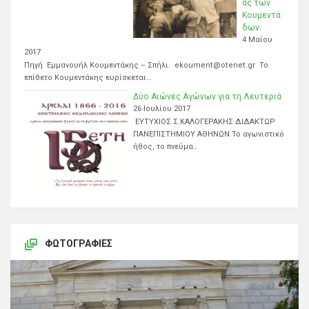
ας των
Κουμεντά
δων.
4 Μαΐου
2017
Πηγή Εμμανουήλ Κουμεντάκης – Σπήλι. ekoument@otenet.gr Το
επίθετο Κουμεντάκης ευρίσκεται…
Δύο Αιώνες Αγώνων για τη Λευτεριά
26 Ιουλίου 2017
ΕΥΤΥΧΙΟΣ Σ.ΚΑΛΟΓΕΡΑΚΗΣ ΔΙΔΑΚΤΩΡ
ΠΑΝΕΠΙΣΤΗΜΙΟΥ ΑΘΗΝΩΝ Το αγωνιστικό
ήθος, το πνεύμα…
ΦΩΤΟΓΡΑΦΊΕΣ