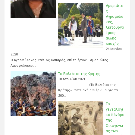
Αμαριώτε
ς
Αγροφύλα
κες,
λειτουργο
ί μιας
άλλης
εποχής
24 Ιουνίου
2020
Ο Αγροφύλακας Στέλιος Καπαρός, επί το έργον. Αμαριώτες
Αγροφύλακες,…
Το Βαλτέτσι της Κρήτης.
18 Απριλίου 2021
«Το Βαλτέτσι της
Κρήτης» Επετειακό αφιέρωμα, για τα
200…
Το
γενεαλογι
κό δένδρο
της
Οικογένει
ας των