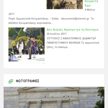
Κουμεντά
δων.
4 Μαΐου
2017
Πηγή Εμμανουήλ Κουμεντάκης – Σπήλι. ekoument@otenet.gr Το
επίθετο Κουμεντάκης ευρίσκεται…
Δύο Αιώνες Αγώνων για τη Λευτεριά
26 Ιουλίου 2017
ΕΥΤΥΧΙΟΣ Σ.ΚΑΛΟΓΕΡΑΚΗΣ ΔΙΔΑΚΤΩΡ
ΠΑΝΕΠΙΣΤΗΜΙΟΥ ΑΘΗΝΩΝ Το αγωνιστικό
ήθος, το πνεύμα…
ΦΩΤΟΓΡΑΦΊΕΣ