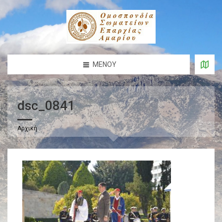
ΜΕΝΟΎ
dsc_0841
Αρχική